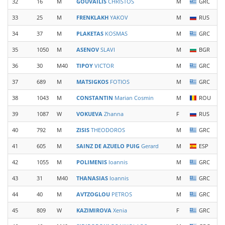
32
16
M
GOUVAILIS
CHRISTOS
M
GRC
33
25
M
FRENKLAKH
YAKOV
M
RUS
34
37
M
PLAKETAS
KOSMAS
M
GRC
35
1050
M
ASENOV
SLAVI
M
BGR
36
30
M40
TIPOY
VICTOR
M
GRC
37
689
M
MATSIGKOS
FOTIOS
M
GRC
38
1043
M
CONSTANTIN
Marian Cosmin
M
ROU
39
1087
W
VOKUEVA
Zhanna
F
RUS
40
792
M
ZISIS
THEODOROS
M
GRC
41
605
M
SAINZ DE AZUELO PUIG
Gerard
M
ESP
42
1055
M
POLIMENIS
Ioannis
M
GRC
43
31
M40
THANASIAS
Ioannis
M
GRC
44
40
M
AVTZOGLOU
PETROS
M
GRC
45
809
W
KAZIMIROVA
Xenia
F
GRC