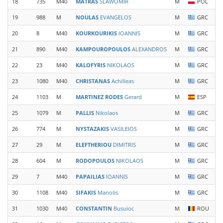
18
735
M40
MATRAS
SLAWOMIR
M
POL
19
988
M
NOULAS
EVANGELOS
M
GRC
20
8
M40
KOURKOURIKIS
IOANNIS
M
GRC
21
890
M40
KAMPOUROPOULOS
ALEXANDROS
M
GRC
22
23
M40
KALOFYRIS
NIKOLAOS
M
GRC
23
1080
M40
CHRISTANAS
Achilleas
M
GRC
24
1103
M
MARTINEZ RODES
Gerard
M
ESP
25
1079
M
PALLIS
Nikolaos
M
GRC
26
774
M
NYSTAZAKIS
VASILEIOS
M
GRC
27
29
M
ELEFTHERIOU
DIMITRIS
M
GRC
28
604
M
RODOPOULOS
NIKOLAOS
M
GRC
29
7
M40
PAPAILIAS
IOANNIS
M
GRC
30
1108
M40
SIFAKIS
Manolis
M
GRC
31
1030
M40
CONSTANTIN
Busuioc
M
ROU