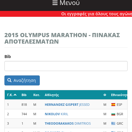
Μενού
Οι εγγραφές για όλους τους αγώνες έ
2015 OLYMPUS MARATHON - ΠΙΝΑΚΑΣ
ΑΠΟΤΕΛΕΣΜΑΤΩΝ
Bib
Αναζήτηση
Γ.Κ.
Bib
Κατ.
Αθλητής
Φ
Εθνικότητα
1
818
M
HERNANDEZ GISPERT
JESSED
M
ESP
2
744
M
NIKOLOV
KIRIL
M
BGR
3
1
M
THEODORAKAKOS
DIMITRIOS
M
GRC