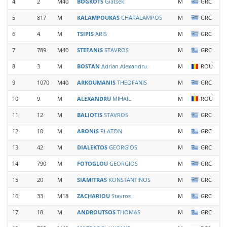
4
2
M40
BOGKOTS
Giatsek
M
GRC
5
817
M
KALAMPOUKAS
CHARALAMPOS
M
GRC
6
4
M
TSIPIS
ARIS
M
GRC
7
789
M40
STEFANIS
STAVROS
M
GRC
8
3
M
BOSTAN
Adrian Alexandru
M
ROU
9
1070
M40
ARKOUMANIS
THEOFANIS
M
GRC
10
9
M
ALEXANDRU
MIHAIL
M
ROU
11
12
M
BALIOTIS
STAVROS
M
GRC
12
10
M
ARONIS
PLATON
M
GRC
13
42
M
DIALEKTOS
GEORGIOS
M
GRC
14
790
M
FOTOGLOU
GEORGIOS
M
GRC
15
20
M
SIAMITRAS
KONSTANTINOS
M
GRC
16
33
M18
ZACHARIOU
Stavros
M
GRC
17
18
M
ANDROUTSOS
THOMAS
M
GRC