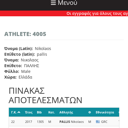
Μενού
Οι εγγραφές για όλους τους αγών
ATHLETE: 4005
Όνομα (Latin)
Nikolaos
Επίθετο (latin)
pallis
Όνομα
Νικολαος
Επίθετο
ΠΑΛΛΗΣ
Φύλλο
Male
Χώρα
Ελλάδα
ΠΙΝΑΚΑΣ
ΑΠΟΤΕΛΕΣΜΑΤΩΝ
Γ.Κ.
Έτος
Bib
Κατ.
Αθλητής
Φ
Εθνικότητα
Ομάδ
22
2017
1305
M
PALLIS
Nikolaos
M
GRC
TECNI