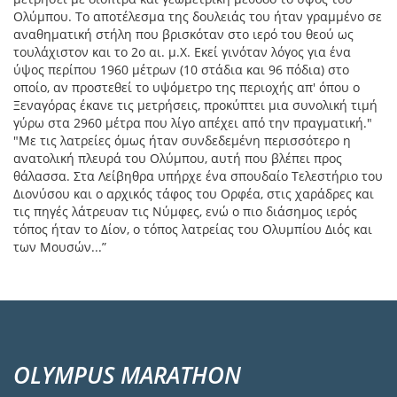
Ολύμπου. Το αποτέλεσμα της δουλειάς του ήταν γραμμένο σε
αναθηματική στήλη που βρισκόταν στο ιερό του θεού ως
τουλάχιστον και το 2ο αι. μ.Χ. Εκεί γινόταν λόγος για ένα
ύψος περίπου 1960 μέτρων (10 στάδια και 96 πόδια) στο
οποίο, αν προστεθεί το υψόμετρο της περιοχής απ' όπου ο
Ξεναγόρας έκανε τις μετρήσεις, προκύπτει μια συνολική τιμή
γύρω στα 2960 μέτρα που λίγο απέχει από την πραγματική."
"Με τις λατρείες όμως ήταν συνδεδεμένη περισσότερο η
ανατολική πλευρά του Ολύμπου, αυτή που βλέπει προς
θάλασσα. Στα Λείβηθρα υπήρχε ένα σπουδαίο Τελεστήριο του
Διονύσου και ο αρχικός τάφος του Ορφέα, στις χαράδρες και
τις πηγές λάτρευαν τις Νύμφες, ενώ ο πιο διάσημος ιερός
τόπος ήταν το Δίον, ο τόπος λατρείας του Ολυμπίου Διός και
των Μουσών...”
OLYMPUS MARATHON