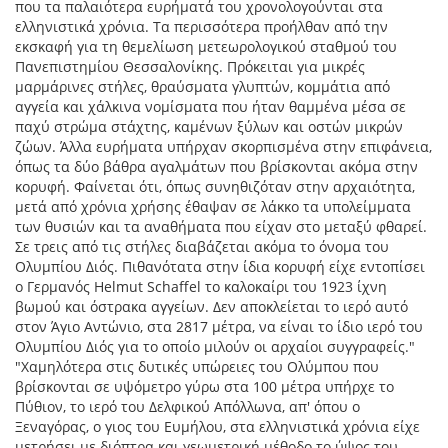
που τα παλαιότερα ευρήματά του χρονολογούνται στα
ελληνιστικά χρόνια. Τα περισσότερα προήλθαν από την
εκσκαφή για τη θεμελίωση μετεωρολογικού σταθμού του
Πανεπιστημίου Θεσσαλονίκης. Πρόκειται για μικρές
μαρμάρινες στήλες, θραύσματα γλυπτών, κομμάτια από
αγγεία και χάλκινα νομίσματα που ήταν θαμμένα μέσα σε
παχύ στρώμα στάχτης, καμένων ξύλων και οστών μικρών
ζώων. Άλλα ευρήματα υπήρχαν σκορπισμένα στην επιφάνεια,
όπως τα δύο βάθρα αγαλμάτων που βρίσκονται ακόμα στην
κορυφή. Φαίνεται ότι, όπως συνηθιζόταν στην αρχαιότητα,
μετά από χρόνια χρήσης έθαψαν σε λάκκο τα υπολείμματα
των θυσιών και τα αναθήματα που είχαν στο μεταξύ φθαρεί.
Σε τρεις από τις στήλες διαβάζεται ακόμα το όνομα του
Ολυμπίου Διός. Πιθανότατα στην ίδια κορυφή είχε εντοπίσει
ο Γερμανός Helmut Schaffel το καλοκαίρι του 1923 ίχνη
βωμού και όστρακα αγγείων. Δεν αποκλείεται το ιερό αυτό
στον Άγιο Αντώνιο, στα 2817 μέτρα, να είναι το ίδιο ιερό του
Ολυμπίου Διός για το οποίο μιλούν οι αρχαίοι συγγραφείς."
"Χαμηλότερα στις δυτικές υπώρειες του Ολύμπου που
βρίσκονται σε υψόμετρο γύρω στα 100 μέτρα υπήρχε το
Πύθιον, το ιερό του Δελφικού Απόλλωνα, απ' όπου ο
Ξεναγόρας, ο γιος του Ευμήλου, στα ελληνιστικά χρόνια είχε
μετρήσει με διόπτρα και γεωμετρική μέθοδο το ύψος του