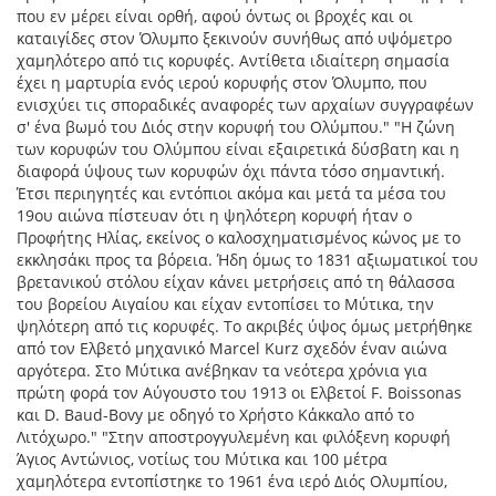
που εν μέρει είναι ορθή, αφού όντως οι βροχές και οι
καταιγίδες στον Όλυμπο ξεκινούν συνήθως από υψόμετρο
χαμηλότερο από τις κορυφές. Αντίθετα ιδιαίτερη σημασία
έχει η μαρτυρία ενός ιερού κορυφής στον Όλυμπο, που
ενισχύει τις σποραδικές αναφορές των αρχαίων συγγραφέων
σ' ένα βωμό του Διός στην κορυφή του Ολύμπου." "Η ζώνη
των κορυφών του Ολύμπου είναι εξαιρετικά δύσβατη και η
διαφορά ύψους των κορυφών όχι πάντα τόσο σημαντική.
Έτσι περιηγητές και εντόπιοι ακόμα και μετά τα μέσα του
19ου αιώνα πίστευαν ότι η ψηλότερη κορυφή ήταν ο
Προφήτης Ηλίας, εκείνος ο καλοσχηματισμένος κώνος με το
εκκλησάκι προς τα βόρεια. Ήδη όμως το 1831 αξιωματικοί του
βρετανικού στόλου είχαν κάνει μετρήσεις από τη θάλασσα
του βορείου Αιγαίου και είχαν εντοπίσει το Μύτικα, την
ψηλότερη από τις κορυφές. Το ακριβές ύψος όμως μετρήθηκε
από τον Ελβετό μηχανικό Marcel Kurz σχεδόν έναν αιώνα
αργότερα. Στο Μύτικα ανέβηκαν τα νεότερα χρόνια για
πρώτη φορά τον Αύγουστο του 1913 οι Ελβετοί F. Boissonas
και D. Baud-Bovy με οδηγό το Χρήστο Κάκκαλο από το
Λιτόχωρο." "Στην αποστρογγυλεμένη και φιλόξενη κορυφή
Άγιος Αντώνιος, νοτίως του Μύτικα και 100 μέτρα
χαμηλότερα εντοπίστηκε το 1961 ένα ιερό Διός Ολυμπίου,