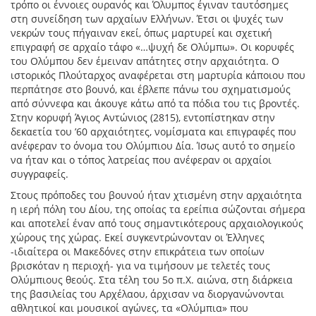
τρόπο οι έννοιες ουρανός και Όλυμπος έγιναν ταυτόσημες
στη συνείδηση των αρχαίων Ελλήνων. Έτσι οι ψυχές των
νεκρών τους πήγαιναν εκεί, όπως μαρτυρεί και σχετική
επιγραφή σε αρχαίο τάφο «…ψυχή δε Ολύμπω». Οι κορυφές
του Ολύμπου δεν έμειναν απάτητες στην αρχαιότητα. Ο
ιστορικός Πλούταρχος αναφέρεται στη μαρτυρία κάποιου που
περπάτησε στο βουνό, και έβλεπε πάνω του σχηματισμούς
από σύννεφα και άκουγε κάτω από τα πόδια του τις βροντές.
Στην κορυφή Άγιος Αντώνιος (2815), εντοπίστηκαν στην
δεκαετία του ’60 αρχαιότητες, νομίσματα και επιγραφές που
ανέφεραν το όνομα του Ολύμπιου Δία. Ίσως αυτό το σημείο
να ήταν και ο τόπος λατρείας που ανέφεραν οι αρχαίοι
συγγραφείς.
Στους πρόποδες του βουνού ήταν χτισμένη στην αρχαιότητα
η ιερή πόλη του Δίου, της οποίας τα ερείπια σώζονται σήμερα
και αποτελεί έναν από τους σημαντικότερους αρχαιολογικούς
χώρους της χώρας. Εκεί συγκεντρώνονταν οι Έλληνες
-ιδιαίτερα οι Μακεδόνες στην επικράτεια των οποίων
βρισκόταν η περιοχή- για να τιμήσουν με τελετές τους
Ολύμπιους θεούς. Στα τέλη του 5ο π.Χ. αιώνα, στη διάρκεια
της βασιλείας του Αρχέλαου, άρχισαν να διοργανώνονται
αθλητικοί και μουσικοί αγώνες, τα «Ολύμπια» που