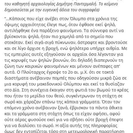
του καθηγητή αρχαιολογίας Δημήτρη Παντερμαλή. Το κείμενο
δημοσιεύεται με την ευγενική άδεια του συγγραφέα)
“…Κάποιος που είχε ανέβει στον Όλυμπο στα χρόνια της
όψιμης αρχαιότητας έλεγε πως, όταν έφθασε εκεί ψηλά,
αντιλήφθηκε ένα παράξενο φαινόμενο. Τα σύννεφα αντί να
βρίσκονται ψηλά, ήταν πιο χαμηλά από το σημείο που
στεκόταν. Εκεί σιγά-σιγά πύκνωναν, άστραφτε και βροντούσε
και σε λίγο άρχισε η βροχή, ενώ ψηλότερα υπήρχε αιθρία. Με
τις εμπειρίες αυτές εξηγούσαν οι αρχαίοι όσα λέγονταν για
τις κορυφές των ψηλών βουνών, ότι δηλαδή διαπερνούν τη
ζώνη των καιρικών φαινομένων και μένουν ανέπαφες απ'
αυτά. Ο Πλούταρχος έγραψε το 2ο αι. μ.Χ. ότι σε τακτά
διαστήματα ανέβαιναν πομπές που οδηγούσαν μικρά ζώα σε
μια κορυφή του μακεδονικού Ολύμπου και εκεί τα θυσίαζαν
στο Δία. Στη συνέχεια έκαιγαν στη φωτιά του βωμού το κρέας
που ήταν το μερίδιο του θεού, συγκέντρωναν τη στάχτη σε
σωρό και χάραζαν επάνω της κάποια γράμματα. Όταν τον
επόμενο χρόνο ανέβαιναν ξανά, έβρισκαν τα πάντα άθικτα
και τα γράμματα στη στάχτη όπως τα είχαν αφήσει, αφού
ούτε αέρας φυσούσε εκεί για να σβήσει ούτε βροχή έπεφτε
για να διαλύσει το σωρό. Η αξία αυτής της πληροφορίας
όμως δεν εντοπίζεται τόσο στη μετεωρολογική παρατήρηση