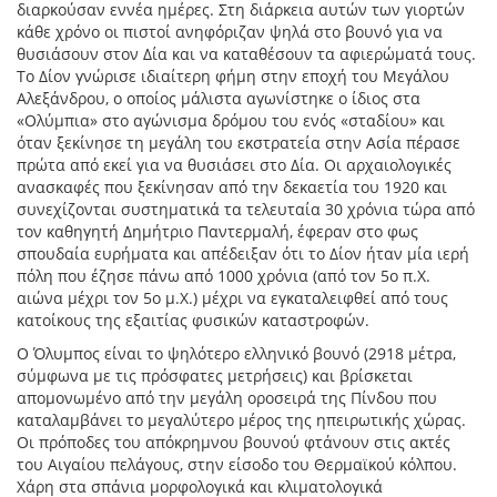
διαρκούσαν εννέα ημέρες. Στη διάρκεια αυτών των γιορτών
κάθε χρόνο οι πιστοί ανηφόριζαν ψηλά στο βουνό για να
θυσιάσουν στον Δία και να καταθέσουν τα αφιερώματά τους.
Το Δίον γνώρισε ιδιαίτερη φήμη στην εποχή του Μεγάλου
Αλεξάνδρου, ο οποίος μάλιστα αγωνίστηκε ο ίδιος στα
«Ολύμπια» στο αγώνισμα δρόμου του ενός «σταδίου» και
όταν ξεκίνησε τη μεγάλη του εκστρατεία στην Ασία πέρασε
πρώτα από εκεί για να θυσιάσει στο Δία. Οι αρχαιολογικές
ανασκαφές που ξεκίνησαν από την δεκαετία του 1920 και
συνεχίζονται συστηματικά τα τελευταία 30 χρόνια τώρα από
τον καθηγητή Δημήτριο Παντερμαλή, έφεραν στο φως
σπουδαία ευρήματα και απέδειξαν ότι το Δίον ήταν μία ιερή
πόλη που έζησε πάνω από 1000 χρόνια (από τον 5ο π.Χ.
αιώνα μέχρι τον 5ο μ.Χ.) μέχρι να εγκαταλειφθεί από τους
κατοίκους της εξαιτίας φυσικών καταστροφών.
Ο Όλυμπος είναι το ψηλότερο ελληνικό βουνό (2918 μέτρα,
σύμφωνα με τις πρόσφατες μετρήσεις) και βρίσκεται
απομονωμένο από την μεγάλη οροσειρά της Πίνδου που
καταλαμβάνει το μεγαλύτερο μέρος της ηπειρωτικής χώρας.
Οι πρόποδες του απόκρημνου βουνού φτάνουν στις ακτές
του Αιγαίου πελάγους, στην είσοδο του Θερμαϊκού κόλπου.
Χάρη στα σπάνια μορφολογικά και κλιματολογικά