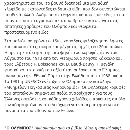
χαρακτηριστικά του, το βουνό διατηρεί μια μοναδική
χλωρίδα με εκατοντάδες ενδημικά είδη, που δεν συναντώνται
πουθενά αλλού. Ανάμεσα στα θηλαστικά που ζουν εδώ, το πιο
σπάνιο είναι το αγριοκάτσικο, που βρίσκει καταφύγιο στις
απάτητες χαράδρες του Ολύμπου και θεωρείται
προστατευόμενο είδος.
Στα παλιότερα χρόνια οι ίδιες χαράδρες φιλοξένησαν ληστές
και επαναστάτες, ακόμα και μέχρι τις αρχές του 20ου αιώνα.
Η πρώτη κατάκτηση της πιο ψηλής του κορυφής ήταν τον
Αύγουστο του 1913 από τον Λιτοχωρινό Χρήστο Κάκκαλο και
τους Ελβετούς F. Boissonas και D. Baud-Bauvy. Η μεγάλη
φυσική και ιστορική του αξία ήταν οι λόγοι που ο Όλυμπος
ανακηρύχτηκε Εθνικό Πάρκο στην Ελλάδα από το 1938 ακόμα.
Το 1981 η UNESCO ενέταξε τον Όλυμπο στον κατάλογο
«Μνημείων Παγκόσμιας Κληρονομιάς». Οι ψηλότερες κορυφές
του αποτελούν σημαντικά πεδία αναρρίχησης για τους
Έλληνες ορειβάτες και κάθε χρόνο χιλιάδες επισκέπτες απ όλο
τον κόσμο φτάνουν στο Λιτόχωρο για να περπατήσουν στα
μονοπάτια του «βουνού των θεών».
"Ο ΟΛΥΜΠΟΣ"
(Απόσπασμα από το βιβλίο "Δίον, η αποκάλυψη",