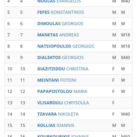
4
4
NOULAS
EVANGELOS
M
M40
5
5
FEFES
KONSTANTINOS
M
M
6
6
DIMOULAS
GEORGIOS
M
M
7
7
MANETAS
ANDREAS
M
M18
8
8
NATSIOPOULOS
GEORGIOS
M
M18
9
9
DIALEKTOS
GEORGIOS
M
M40
10
10
GIAZITZIDOU
CHRISTINA
F
W
11
11
MEINTANI
FOTEINI
F
W
12
12
PAPAPOSTOLOU
MARIA
F
W
13
13
VLISAROULI
CHRYSOULA
F
14
14
TZAVARA
NIKOLETA
F
W40
15
15
KOLLIAS
IOANNIS
M
M
16
16
KOURKOURIKIS
IOANNIS
M
M50