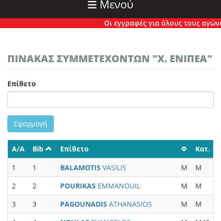
Μενού
Οι εγγραφές για όλους τους αγώνες έ
ΠΙΝΑΚΑΣ ΣΥΜΜΕΤΕΧΟΝΤΩΝ "Χ. ΕΝΙΠΕΑ"
Επίθετο
Εφαρμογή
Α/Α
Bib
Επίθετο
Φ
Κατ.
1
1
BALAMOTIS
VASILIS
M
M
2
2
POURIKAS
EMMANOUIL
M
M
3
3
PAGOUNADIS
ATHANASIOS
M
M