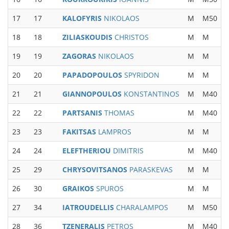
17
17
KALOFYRIS
NIKOLAOS
M
M50
18
18
ZILIASKOUDIS
CHRISTOS
M
M
19
19
ZAGORAS
NIKOLAOS
M
M
20
20
PAPADOPOULOS
SPYRIDON
M
M
21
21
GIANNOPOULOS
KONSTANTINOS
M
M40
22
22
PARTSANIS
THOMAS
M
M40
23
23
FAKITSAS
LAMPROS
M
M
24
24
ELEFTHERIOU
DIMITRIS
M
M40
25
29
CHRYSOVITSANOS
PARASKEVAS
M
M
26
30
GRAIKOS
SPUROS
M
M
27
34
IATROUDELLIS
CHARALAMPOS
M
M50
28
36
TZENERALIS
PETROS
M
M40