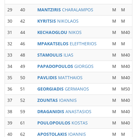
29
40
MANTZIRIS
CHARALAMPOS
M
M
30
42
KYRITSIS
NIKOLAOS
M
M
31
44
KECHAOGLOU
NIKOS
M
M40
32
46
MPAKATSELOS
ELEFTHERIOS
M
M
33
48
STAMOULIS
ILIAS
M
M40
34
49
PAPADOPOULOS
GIORGOS
M
M40
35
50
PAVLIDIS
MATTHAIOS
M
M40
36
51
GEORGIADIS
GERMANOS
M
M50
37
52
ZOUNTAS
IOANNIS
M
M40
38
59
DRAGANIDIS
ANASTASIOS
M
M40
39
61
POULOPOULOS
KOSTAS
M
M40
40
62
APOSTOLAKIS
IOANNIS
M
M