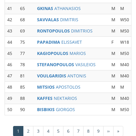
41
65
GKINAS
ATHANASIOS
M
M
42
68
SAVVALAS
DIMITRIS
M
W50
43
69
RONTOPOULOS
DIMITRIOS
M
M50
44
75
PAPADIMA
ELISSAVET
F
W18
45
77
KAGIOPOULOS
MARIOS
M
M50
46
78
STEFANOPOULOS
VASILEIOS
M
M40
47
81
VOULGARIDIS
ANTONIS
M
M40
48
85
MITSIOS
APOSTOLOS
M
M
49
88
KAFFES
NEKTARIOS
M
M40
50
90
BISBIKIS
GIORGOS
M
M50
Σελιδοποίηση
Τρέχουσα
1
Σελίδα
2
Σελίδα
3
Σελίδα
4
Σελίδα
5
Σελίδα
6
Σελίδα
7
Σελίδα
8
Σελίδα
9
Next
››
Last
»