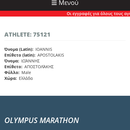
Μενού
Οι εγγραφές για όλους τους αγών
ATHLETE: 75121
Όνομα (Latin)
IOANNIS
Επίθετο (latin)
APOSTOLAKIS
Όνομα
ΙΩΆΝΝΗΣ
Επίθετο
ΑΠΟΣΤΟΛΆΚΗΣ
Φύλλο
Male
Χώρα
Ελλάδα
OLYMPUS MARATHON