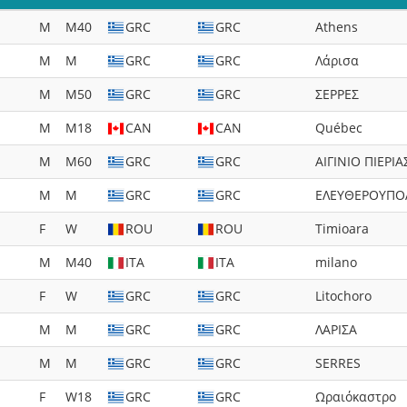
M
M40
GRC
GRC
Athens
M
M
GRC
GRC
Λάρισα
M
M50
GRC
GRC
ΣΕΡΡΕΣ
M
M18
CAN
CAN
Québec
M
M60
GRC
GRC
ΑΙΓΙΝΙΟ ΠΙΕΡΙΑ
M
M
GRC
GRC
ΕΛΕΥΘΕΡΟΥΠΟ
F
W
ROU
ROU
Timioara
M
M40
ITA
ITA
milano
F
W
GRC
GRC
Litochoro
M
M
GRC
GRC
ΛΑΡΙΣΑ
M
M
GRC
GRC
SERRES
F
W18
GRC
GRC
Ωραιόκαστρο