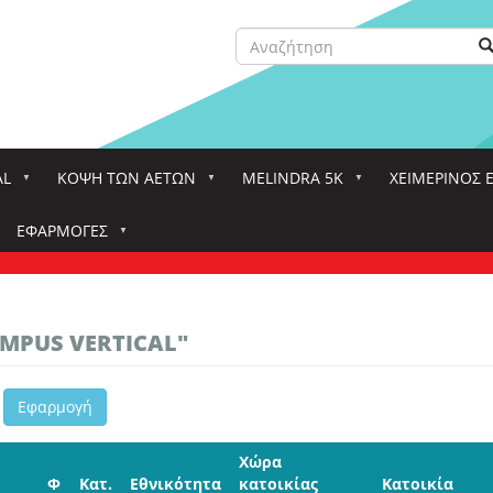
Αναζήτηση
Α
Search
AL
ΚΌΨΗ ΤΩΝ ΑΕΤΏΝ
MELINDRA 5K
ΧΕΙΜΕΡΙΝΟΣ 
ΕΦΑΡΜΟΓΈΣ
MPUS VERTICAL"
Εφαρμογή
Χώρα
Φ
Κατ.
Εθνικότητα
κατοικίας
Κατοικία