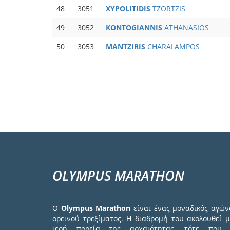
48
3051
XYPOLITIDIS
TZORTZIS
49
3052
KONTOGIANNIS
ATHANASIOS
50
3053
MANTZIRIS
CHARALAMPOS
Σελιδοποίηση
OLYMPUS MARATHON
Ο
Olympus Marathon
είναι ένας μοναδικός αγών
ορεινού τρεξίματος. Η διαδρομή του ακολουθεί μ
ιερή πορεία της αρχαιότητας, τότε που 