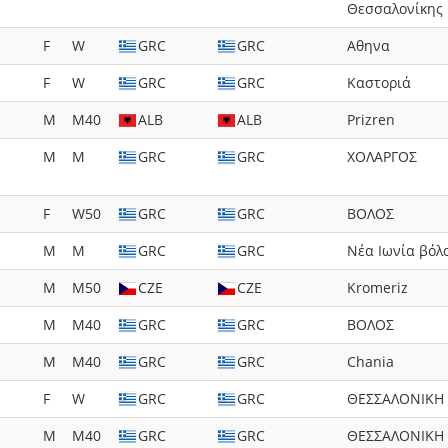
Θεσσαλονίκης
F
W
GRC
GRC
Αθηνα
F
W
GRC
GRC
Καστοριά
M
M40
ALB
ALB
Prizren
M
M
GRC
GRC
ΧΟΛΑΡΓΟΣ
F
W50
GRC
GRC
ΒΟΛΟΣ
M
M
GRC
GRC
Νέα Ιωνία βόλ
M
M50
CZE
CZE
Kromeriz
M
M40
GRC
GRC
ΒΟΛΟΣ
M
M40
GRC
GRC
Chania
F
W
GRC
GRC
ΘΕΣΣΑΛΟΝΙΚΗ
M
M40
GRC
GRC
ΘΕΣΣΑΛΟΝΙΚΗ