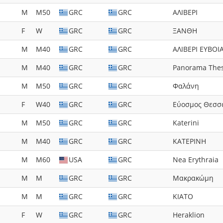
M
M50
GRC
GRC
AΛIBEPI
F
W
GRC
GRC
ΞANΘH
M
M40
GRC
GRC
ΑΛΙΒΕΡΙ ΕΥΒΟΙ
M
M40
GRC
GRC
Panorama Thes
M
M50
GRC
GRC
Φαλάνη
F
W40
GRC
GRC
Εύοσμος Θεσσ
M
M50
GRC
GRC
Katerini
M
M40
GRC
GRC
ΚΑΤΕΡΙΝΗ
M
M60
USA
GRC
Nea Erythraia
M
M
GRC
GRC
Μακρακώμη
M
M
GRC
GRC
KIATO
F
W
GRC
GRC
Heraklion