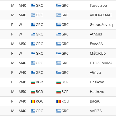
M
M40
GRC
GRC
Γιαννιτσά
M
M40
GRC
GRC
ΑΙΓΙΟ/ΑΧΑΪ́ΑΣ
F
W
GRC
GRC
Θεσσαλονικη
F
W
GRC
GRC
Athens
M
M50
GRC
GRC
ΕΛΛΑΔΑ
F
W
GRC
GRC
Μέτσοβο
M
M40
GRC
GRC
ΠΤΟΛΕΜΑΪ́ΔΑ
F
W40
GRC
GRC
Αθήνα
F
W40
BGR
BGR
Haskovo
M
M50
BGR
BGR
Haskovo
F
W40
ROU
ROU
Bacau
M
M40
GRC
GRC
ΛΑΡΙΣΑ