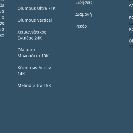
Ειδήσεις
θε
Α
Olumpus Ultra 71K
να
1
Διαμονή
 ο
Κ
Olumpus Vertical
σε
0
Ρεκόρ
να
Κ
Χειμωνιάτικος
κό
2
Ενιπέας 24Κ
O
2
Ολύμπια
Μονοπάτια 10Κ
Κόψη των Αετών
14Κ
Melindra trail 5Κ