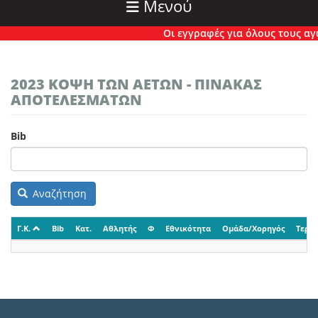
Μενού
Οι εγγραφές για όλους τους αγών
2023 ΚΟΨΗ ΤΩΝ ΑΕΤΩΝ - ΠΙΝΑΚΑΣ
ΑΠΟΤΕΛΕΣΜΑΤΩΝ
Bib
Αναζήτηση
Γ.Κ.
Bib
Κατ.
Αθλητής
Φ
Εθνικότητα
Ομάδα/Χορηγός
Τερμ