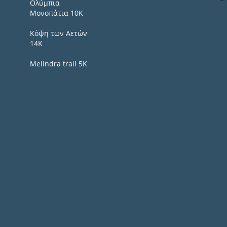
Ολύμπια
Μονοπάτια 10Κ
Κόψη των Αετών
14Κ
Melindra trail 5Κ