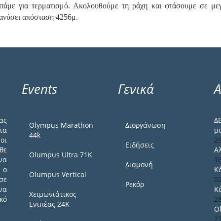
 πάμε για τερματισμό. Ακολουθούμε τη ράχη και φτάσουμε σε μεγ
ιανύσει απόσταση 4256μ.
Events
Γενικά
Α
ας
Δ
Olympus Marathon
Διοργάνωση
ια
μ
44k
οι
2
Ειδήσεις
θε
Α
Olumpus Ultra 71K
να
1
Διαμονή
 ο
Κ
Olumpus Vertical
σε
0
Ρεκόρ
να
Κ
Χειμωνιάτικος
κό
2
Ενιπέας 24Κ
O
2