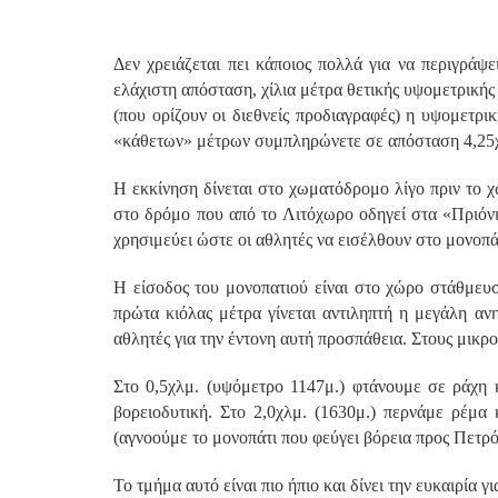
Δεν χρειάζεται πει κάποιος πολλά για να περιγράψ
ελάχιστη απόσταση, χίλια μέτρα θετικής υψομετρική
(που ορίζουν οι διεθνείς προδιαγραφές) η υψομετρ
«κάθετων» μέτρων συμπληρώνετε σε απόσταση 4,25
Η εκκίνηση δίνεται στο χωματόδρομο λίγο πριν το 
στο δρόμο που από το Λιτόχωρο οδηγεί στα «Πριόνι
χρησιμεύει ώστε οι αθλητές να εισέλθουν στο μονοπά
Η είσοδος του μονοπατιού είναι στο χώρο στάθμευσ
πρώτα κιόλας μέτρα γίνεται αντιληπτή η μεγάλη αν
αθλητές για την έντονη αυτή προσπάθεια. Στους μικρο
Στο 0,5χλμ. (υψόμετρο 1147μ.) φτάνουμε σε ράχη κ
βορειοδυτική. Στο 2,0χλμ. (1630μ.) περνάμε ρέμα
(αγνοούμε το μονοπάτι που φεύγει βόρεια προς Πετρ
Το τμήμα αυτό είναι πιο ήπιο και δίνει την ευκαιρία