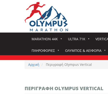
Παράκαμψη
προς
το
κυρίως
περιεχόμενο
MARATHON 44K
ULTRA 71K
VERTIC
ΠΛΗΡΟΦΟΡΊΕΣ
ΌΛΥΜΠΟΣ & ΑΕΙΦΟΡΊΑ
Αρχική
Περιγραφή Olympus Vertical
ΠΕΡΙΓΡΑΦΉ OLYMPUS VERTICAL