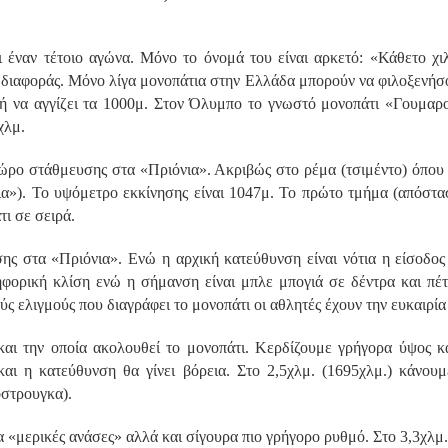
ει έναν τέτοιο αγώνα. Μόνο το όνομά του είναι αρκετό: «Κάθετο χι
ς διαφοράς. Μόνο λίγα μονοπάτια στην Ελλάδα μπορούν να φιλοξενήσο
ική να αγγίζει τα 1000μ. Στον Όλυμπο το γνωστό μονοπάτι «Γουμαρο
χλμ.
χώρο στάθμευσης στα «Πριόνια». Ακριβώς στο ρέμα (τσιμέντο) όπο
α»). Το υψόμετρο εκκίνησης είναι 1047μ. Το πρώτο τμήμα (απόστα
τι σε σειρά.
ης στα «Πριόνια». Ενώ η αρχική κατεύθυνση είναι νότια η είσοδος
ηφορική κλίση ενώ η σήμανση είναι μπλε μπογιά σε δέντρα και πέτ
ύς ελιγμούς που διαγράφει το μονοπάτι οι αθλητές έχουν την ευκαιρία
αι την οποία ακολουθεί το μονοπάτι. Κερδίζουμε γρήγορα ύψος κα
 και η κατεύθυνση θα γίνει βόρεια. Στο 2,5χλμ. (1695χλμ.) κάνο
όστρουγκα).
 για «μερικές ανάσες» αλλά και σίγουρα πιο γρήγορο ρυθμό. Στο 3,3χ