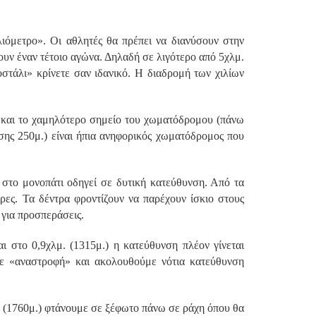
λιόμετρο». Οι αθλητές θα πρέπει να διανύσουν στην
υν έναν τέτοιο αγώνα. Δηλαδή σε λιγότερο από 5χλμ.
στάλι» κρίνετε σαν ιδανικό. Η διαδρομή των χιλίων
υ και το χαμηλότερο σημείο του χωματόδρομου (πάνω
σης 250μ.) είναι ήπια ανηφορικός χωματόδρομος που
 στο μονοπάτι οδηγεί σε δυτική κατεύθυνση. Από τα
ρες. Τα δέντρα φροντίζουν να παρέχουν ίσκιο στους
 για προσπεράσεις.
ι στο 0,9χλμ. (1315μ.) η κατεύθυνση πλέον γίνεται
υμε «αναστροφή» και ακολουθούμε νότια κατεύθυνση
λμ. (1760μ.) φτάνουμε σε ξέφωτο πάνω σε ράχη όπου θα