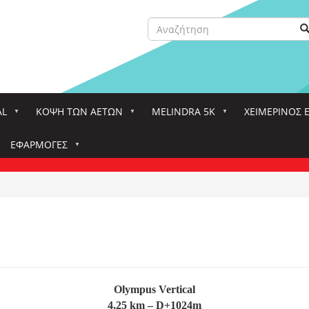
Αναζήτηση
Α
Search
AL
ΚΌΨΗ ΤΩΝ ΑΕΤΏΝ
MELINDRA 5K
ΧΕΙΜΕΡΙΝΟΣ 
ΕΦΑΡΜΟΓΈΣ
Olympus Vertical
4,25
km – D+1024m