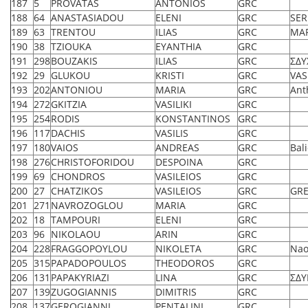
187
5
PROVATAS
ANTONIOS
GRC
188
64
ANASTASIADOU
ELENI
GRC
SER
189
63
TRENTOU
ILIAS
GRC
ΜΑ
190
38
TZIOUKA
EYANTHIA
GRC
191
298
BOUZAKIS
ILIAS
GRC
ΣΔΥ
192
29
GLUKOU
KRISTI
GRC
VAS
193
202
ANTONIOU
MARIA
GRC
Ant
194
272
GKITZIA
VASILIKI
GRC
195
254
RODIS
KONSTANTINOS
GRC
196
117
DACHIS
VASILIS
GRC
197
180
VAIOS
ANDREAS
GRC
Bali
198
276
CHRISTOFORIDOU
DESPOINA
GRC
199
69
CHONDROS
VASILEIOS
GRC
200
27
CHATZIKOS
VASILEIOS
GRC
GRE
201
271
NAVROZOGLOU
MARIA
GRC
202
18
TAMPOURI
ELENI
GRC
203
96
NIKOLAOU
ARIN
GRC
204
228
FRAGGOPOYLOU
NIKOLETA
GRC
Nao
205
315
PAPADOPOULOS
THEODOROS
GRC
206
131
PAPAKYRIAZI
LINA
GRC
ΣΔΥ
207
139
ZUGOGIANNIS
DIMITRIS
GRC
208
137
GEROGIANNI
PENTALINI
GRC