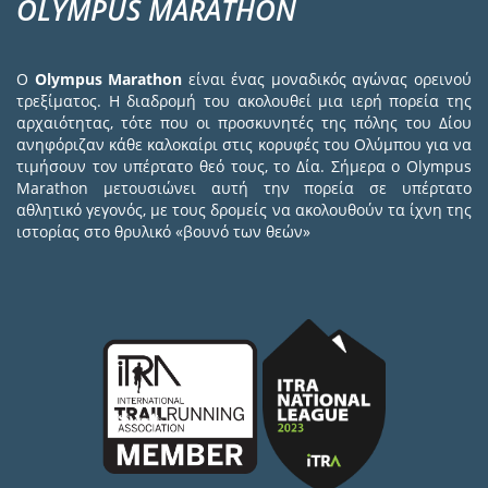
OLYMPUS MARATHON
Ο
Olympus Marathon
είναι ένας μοναδικός αγώνας ορεινού
τρεξίματος. Η διαδρομή του ακολουθεί μια ιερή πορεία της
αρχαιότητας, τότε που οι προσκυνητές της πόλης του Δίου
ανηφόριζαν κάθε καλοκαίρι στις κορυφές του Ολύμπου για να
τιμήσουν τον υπέρτατο θεό τους, το Δία. Σήμερα ο Olympus
Marathon μετουσιώνει αυτή την πορεία σε υπέρτατο
αθλητικό γεγονός, με τους δρομείς να ακολουθούν τα ίχνη της
ιστορίας στο θρυλικό «βουνό των θεών»