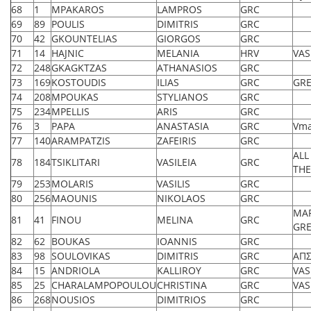
68
1
MPAKAROS
LAMPROS
GRC
69
89
POULIS
DIMITRIS
GRC
70
42
GKOUNTELIAS
GIORGOS
GRC
71
14
HAJNIC
MELANIA
HRV
VAS
72
248
GKAGKTZAS
ATHANASIOS
GRC
73
169
KOSTOUDIS
ILIAS
GRC
GRE
74
208
MPOUKAS
STYLIANOS
GRC
75
234
MPELLIS
ARIS
GRC
76
3
PAPA
ANASTASIA
GRC
Vma
77
140
ARAMPATZIS
ZAFEIRIS
GRC
ALL
78
184
TSIKLITARI
VASILEIA
GRC
TH
79
253
MOLARIS
VASILIS
GRC
80
256
MAOUNIS
NIKOLAOS
GRC
MAR
81
41
FINOU
MELINA
GRC
GRE
82
62
BOUKAS
IOANNIS
GRC
83
98
SOULOVIKAS
DIMITRIS
GRC
ΑΠΣ
84
15
ANDRIOLA
KALLIROY
GRC
VAS
85
25
CHARALAMPOPOULOU
CHRISTINA
GRC
VAS
86
268
NOUSIOS
DIMITRIOS
GRC