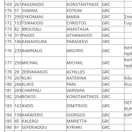
169
261
PAGONIDIS
KONSTANTINOS
GRC
170
57
SVARNA
FOTEINI
GRC
171
295
SYKOMANI
MARIA
GRC
Σπα
172
153
TSIRAKIDIS
CHRISTOS
GRC
Γυμ
173
82
BROUSALI
ANASTASIA
GRC
174
317
PAIDIS
ATHANASIOS
GRC
175
186
KANAVOURA
PARASKEVI
GRC
Ker
176
235
RAMNALIS
ARGYRIS
GRC
Ηρά
Ker
177
250
MICHAIL
MICHAIL
GRC
Ηρά
178
28
ZERVAKAKOS
ACHILLES
GRC
179
267
KLIKI
KATERINA
GRC
Κάν
180
266
KLIKIS
PANI
GRC
Rus
181
269
CHARPALI
VARVARA
GRC
182
204
ROKOS
KONSTANTINOS
GRC
ΠΕΤ
183
167
AVDIS
DIMITRIOS
GRC
RU
184
158
KARAFERIS
GIORGOS
GRC
ΚΑΡ
185
45
KALERGI
MARIETTA
GRC
186
81
SEFERIADOU
KYRIAKI
GRC