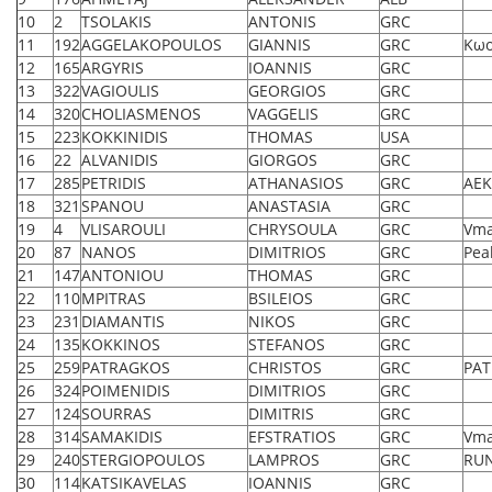
10
2
ТSOLAKIS
АNTONIS
GRC
11
192
AGGELAKOPOULOS
GIANNIS
GRC
Κωο
12
165
ARGYRIS
IOANNIS
GRC
13
322
VAGIOULIS
GEORGIOS
GRC
14
320
CHOLIASMENOS
VAGGELIS
GRC
15
223
KOKKINIDIS
THOMAS
USA
16
22
ALVANIDIS
GIORGOS
GRC
17
285
PETRIDIS
ATHANASIOS
GRC
AEK
18
321
SPANOU
ANASTASIA
GRC
19
4
VLISAROULI
CHRYSOULA
GRC
Vma
20
87
NANOS
DIMITRIOS
GRC
Pea
21
147
ANTONIOU
THOMAS
GRC
22
110
MPITRAS
BSILEIOS
GRC
23
231
DIAMANTIS
NIKOS
GRC
24
135
KOKKINOS
STEFANOS
GRC
25
259
PATRAGKOS
CHRISTOS
GRC
PAT
26
324
POIMENIDIS
DIMITRIOS
GRC
27
124
SOURRAS
DIMITRIS
GRC
28
314
SAMAKIDIS
EFSTRATIOS
GRC
Vma
29
240
STERGIOPOULOS
LAMPROS
GRC
RUN
30
114
KATSIKAVELAS
IOANNIS
GRC