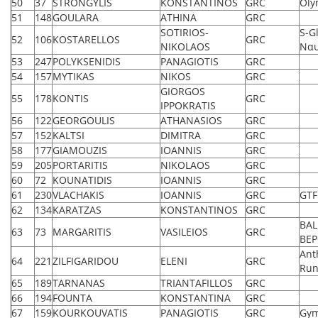
50
37
STRONGYLIS
KONSTANTINOS
GRC
Oly
51
148
GOULARA
ATHINA
GRC
SOTIRIOS-
S-G
52
106
KOSTARELLOS
GRC
NIKOLAOS
Ναυ
53
247
POLYKSENIDIS
PANAGIOTIS
GRC
54
157
MYTIKAS
NIKOS
GRC
GIORGOS
55
178
KONTIS
GRC
IPPOKRATIS
56
122
GEORGOULIS
ATHANASIOS
GRC
57
152
KALTSI
DIMITRA
GRC
58
177
GIAMOUZIS
IOANNIS
GRC
59
205
PORTARITIS
NIKOLAOS
GRC
60
72
KOUNATIDIS
IOANNIS
GRC
61
230
VLACHAKIS
IOANNIS
GRC
GTF
62
134
KARATZAS
KONSTANTINOS
GRC
BAL
63
73
MARGARITIS
VASILEIOS
GRC
ΒΕΡ
Ant
64
221
ZILFIGARIDOU
ELENI
GRC
Run
65
189
TARNANAS
TRIANTAFILLOS
GRC
66
194
FOUNTA
KONSTANTINA
GRC
67
159
KOURKOUVATIS
PANAGIOTIS
GRC
Gym