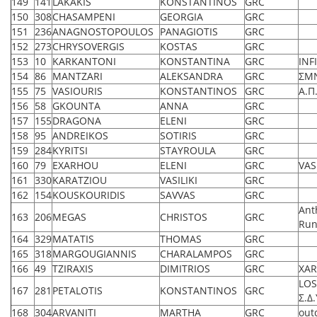
149
141
LAKAKIS
KONSTANTINOS
GRC
150
308
CHASAMPENI
GEORGIA
GRC
151
236
ANAGNOSTOPOULOS
PANAGIOTIS
GRC
152
273
CHRYSOVERGIS
KOSTAS
GRC
153
10
KARKANTONI
KONSTANTINA
GRC
INF
154
86
MANTZARI
ALEKSANDRA
GRC
ΣΜ
155
75
VASIOURIS
KONSTANTINOS
GRC
Α.Π
156
58
GKOUNTA
ANNA
GRC
157
155
DRAGONA
ELENI
GRC
158
95
ANDREIKOS
SOTIRIS
GRC
159
284
KYRITSI
STAYROULA
GRC
160
79
EXARHOU
ELENI
GRC
VAS
161
330
KARATZIOU
VASILIKI
GRC
162
154
KOUSKOURIDIS
SAVVAS
GRC
Ant
163
206
MEGAS
CHRISTOS
GRC
Run
164
329
MATATIS
THOMAS
GRC
165
318
MARGOUGIANNIS
CHARALAMPOS
GRC
166
49
TZIRAXIS
DIMITRIOS
GRC
XAR
LOS
167
281
PETALOTIS
KONSTANTINOS
GRC
Σ.Δ
168
304
ARVANITI
MARTHA
GRC
out