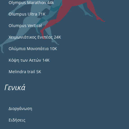
Olympus Marathon 44k
Olumpus Ultra 71K
Olumpus Vertical
Χειμωνιάτικος Ενιπέας 24Κ
Ολύμπια Μονοπάτια 10Κ
Κόψη των Αετών 14Κ
Melindra trail 5Κ
Γενικά
Διοργάνωση
Ειδήσεις