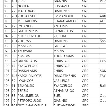
87
101
RIPIS
GIANNIS
GRC
PER
88
203
NOULA
ELISSAVET
GRC
89
225
MASTORAS
DIMITRIOS
GRC
90
201
VOGIATZAKIS
EMMANOUIL
GRC
Ant
91
50
MICHAILIDIS
CHARALAMPOS
GRC
ΑΠΣ
92
175
FYDANOS
ANTONIS
GRC
93
226
GKLOUMPOS
PANAGIOTIS
GRC
94
20
KOUKOUVITOU
VASILIKI
GRC
95
161
VLIORAS
DIMITRIS
GRC
δρο
96
32
MANGOS
GIORGOS
GRC
97
218
TZOVARA
MARIA
GRC
98
92
KOSTAS
TOURLOUKIS
GRC
99
243
ORFANIOTIS
CHRISTOS
GRC
ΣΥΛ
100
17
EYAGGELOU
CHRISTOS
GRC
101
294
DASKALAKIS
CHRIS
GRC
SU
102
145
KAPOURNIOTIS
DIMOSTHENIS
GRC
ΣΔ
103
59
LOUNGOS
VASILEIOS
GRC
104
11
TSIAOUSIS
EYAGGELOS
GRC
Bal
105
90
TERZIS
ATHANASIOS
GRC
106
35
POULIMENOU
ELENI
GRC
Out
107
40
PETROPOULOS
GIANNIS
GRC
Out
108
303
GIOVANAKOGLOU
ALEXANDROS
GRC