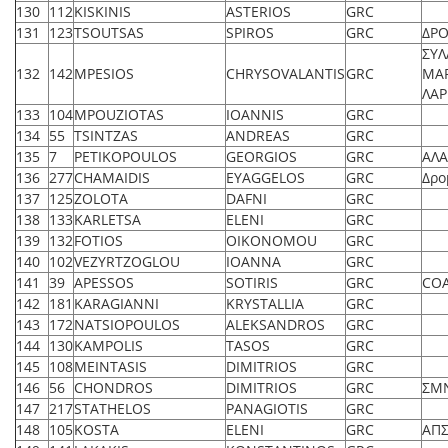
130
112
KISKINIS
ASTERIOS
GRC
131
123
TSOUTSAS
SPIROS
GRC
ΔΡΟ
ΣΥΛ
132
142
MPESIOS
CHRYSOVALANTIS
GRC
ΜΑ
ΛΑΡ
133
104
MPOUZIOTAS
IOANNIS
GRC
134
55
TSINTZAS
ANDREAS
GRC
135
7
PETIKOPOULOS
GEORGIOS
GRC
ΑΛΑ
136
277
CHAMAIDIS
EYAGGELOS
GRC
Δρο
137
125
ZOLOTA
DAFNI
GRC
138
133
KARLETSA
ELENI
GRC
139
132
FOTIOS
OIKONOMOU
GRC
140
102
VEZYRTZOGLOU
IOANNA
GRC
141
39
APESSOS
SOTIRIS
GRC
CO
142
181
KARAGIANNI
KRYSTALLIA
GRC
143
172
NATSIOPOULOS
ALEKSANDROS
GRC
144
130
KAMPOLIS
TASOS
GRC
145
108
MEINTASIS
DIMITRIOS
GRC
146
56
CHONDROS
DIMITRIOS
GRC
ΣΜ
147
217
STATHELOS
PANAGIOTIS
GRC
148
105
KOSTA
ELENI
GRC
ΑΠΣ