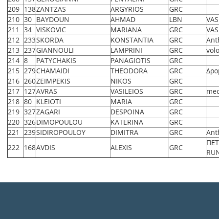
209
138
ZANTZAS
ARGYRIOS
GRC
210
30
BAYDOUN
AHMAD
LBN
VAS
211
34
VISKOVIC
MARIANA
GRC
VAS
212
233
SKORDA
KONSTANTIA
GRC
Ant
213
237
GIANNOULI
LAMPRINI
GRC
vol
214
8
PATYCHAKIS
PANAGIOTIS
GRC
215
279
CHAMAIDI
THEODORA
GRC
Δρο
216
260
ZEIMPEKIS
NIKOS
GRC
217
127
AVRAS
VASILEIOS
GRC
mec
218
80
KLEIOTI
MARIA
GRC
219
327
ZAGARI
DESPOINA
GRC
220
326
DIMOPOULOU
KATERINA
GRC
221
239
SIDIROPOULOY
DIMITRA
GRC
Ant
ΠΕΤ
222
168
AVDIS
ALEXIS
GRC
RU