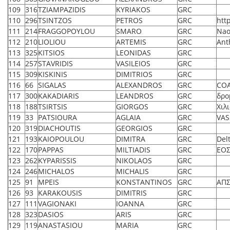
109
316
TZIAMPAZIDIS
KYRIAKOS
GRC
110
296
TSINTZOS
PETROS
GRC
htt
111
214
FRAGGOPOYLOU
SMARO
GRC
Nao
112
210
LIOLIOU
ARTEMIS
GRC
Ant
113
325
KITSIOS
LEONIDAS
GRC
114
257
STAVRIDIS
VASILEIOS
GRC
115
309
KISKINIS
DIMITRIOS
GRC
116
66
SIGALAS
ALEXANDROS
GRC
CO
117
300
KAKADIARIS
LEANDROS
GRC
δρο
118
188
TSIRTSIS
GIORGOS
GRC
Χιλ
119
33
PATSIOURA
AGLAIA
GRC
VAS
120
319
DIACHOUTIS
GEORGIOS
GRC
121
193
KAIOPOULOU
DIMITRA
GRC
Del
122
170
PAPPAS
MILTIADIS
GRC
ΕΟ
123
262
KYPARISSIS
NIKOLAOS
GRC
124
246
MICHALOS
MICHALIS
GRC
125
91
MPEIS
KONSTANTINOS
GRC
ΑΠΣ
126
93
KARAKOUSIS
DIMITRIS
GRC
127
111
VAGIONAKI
IOANNA
GRC
128
323
DASIOS
ARIS
GRC
129
119
ANASTASIOU
MARIA
GRC