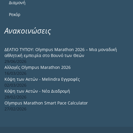
Διαμονή
Ρεκόρ
Ανακοινώσεις
ΔΕΛΤΙΟ ΤΥΠΟΥ: Olympus Marathon 2026 – Μια μοναδική
αθλητική εμπειρία στο Βουνό των Θεών
29/06/2026
Αλλαγές Olympus Marathon 2026
16/03/2026
Κόψη των Αετών - Melindra Εγγραφές
02/03/2026
Κόψη των Αετών - Νέα Διαδρομή
28/02/2026
Olympus Marathon Smart Pace Calculator
27/02/2026