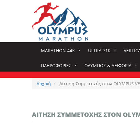
Παράκαμψη
προς
το
κυρίως
περιεχόμενο
MARATHON 44K
ULTRA 71K
VERTIC
ΠΛΗΡΟΦΟΡΊΕΣ
ΌΛΥΜΠΟΣ & ΑΕΙΦΟΡΊΑ
Αρχική
Αίτηση Συμμετοχής στον OLYMPUS VE
ΑΊΤΗΣΗ ΣΥΜΜΕΤΟΧΉΣ ΣΤΟΝ OLYM