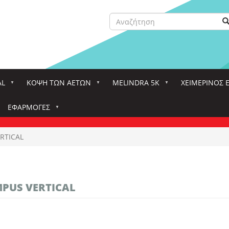
Αναζήτηση
Α
Search
AL
ΚΌΨΗ ΤΩΝ ΑΕΤΏΝ
MELINDRA 5K
ΧΕΙΜΕΡΙΝΟΣ 
ΕΦΑΡΜΟΓΈΣ
RTICAL
PUS VERTICAL