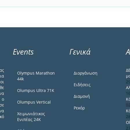
Events
Γενικά
Α
ας
Δ
Olympus Marathon
Διοργάνωση
ια
μ
44k
οι
2
Ειδήσεις
θε
Α
Olumpus Ultra 71K
να
1
Διαμονή
 ο
Κ
Olumpus Vertical
σε
0
Ρεκόρ
να
Κ
Χειμωνιάτικος
κό
2
Ενιπέας 24Κ
O
2