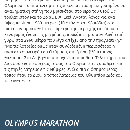
Ολύμπου. Το αποτέλεσμα της δουλειάς του ήταν γραμμένο σε
αναθηματική στήλη που βρισκόταν στο ιερό του θεού ως
τουλάχιστον και το 2ο αι. μ.Χ. Εκεί γινόταν λόγος για ένα
ύψος περίπου 1960 μέτρων (10 στάδια και 96 πόδια) στο
οποίο, αν προστεθεί το υψόμετρο της περιοχής απ' όπου ο
Ξεναγόρας έκανε τις μετρήσεις, προκύπτει μια συνολική τιμή
γύρω στα 2960 μέτρα που λίγο απέχει από την πραγματική."
"Με τις λατρείες όμως ήταν συνδεδεμένη περισσότερο η
ανατολική πλευρά του Ολύμπου, αυτή που βλέπει προς
θάλασσα. Στα Λείβηθρα υπήρχε ένα σπουδαίο Τελεστήριο του
Διονύσου και ο αρχικός τάφος του Ορφέα, στις χαράδρες και
τις πηγές λάτρευαν τις Νύμφες, ενώ ο πιο διάσημος ιερός
τόπος ήταν το Δίον, ο τόπος λατρείας του Ολυμπίου Διός και
των Μουσών...”
OLYMPUS MARATHON