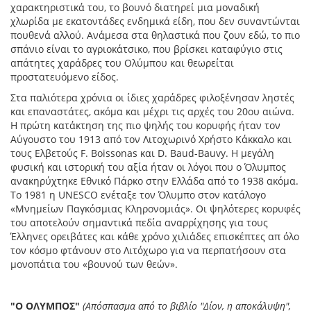
χαρακτηριστικά του, το βουνό διατηρεί μια μοναδική
χλωρίδα με εκατοντάδες ενδημικά είδη, που δεν συναντώνται
πουθενά αλλού. Ανάμεσα στα θηλαστικά που ζουν εδώ, το πιο
σπάνιο είναι το αγριοκάτσικο, που βρίσκει καταφύγιο στις
απάτητες χαράδρες του Ολύμπου και θεωρείται
προστατευόμενο είδος.
Στα παλιότερα χρόνια οι ίδιες χαράδρες φιλοξένησαν ληστές
και επαναστάτες, ακόμα και μέχρι τις αρχές του 20ου αιώνα.
Η πρώτη κατάκτηση της πιο ψηλής του κορυφής ήταν τον
Αύγουστο του 1913 από τον Λιτοχωρινό Χρήστο Κάκκαλο και
τους Ελβετούς F. Boissonas και D. Baud-Bauvy. Η μεγάλη
φυσική και ιστορική του αξία ήταν οι λόγοι που ο Όλυμπος
ανακηρύχτηκε Εθνικό Πάρκο στην Ελλάδα από το 1938 ακόμα.
Το 1981 η UNESCO ενέταξε τον Όλυμπο στον κατάλογο
«Μνημείων Παγκόσμιας Κληρονομιάς». Οι ψηλότερες κορυφές
του αποτελούν σημαντικά πεδία αναρρίχησης για τους
Έλληνες ορειβάτες και κάθε χρόνο χιλιάδες επισκέπτες απ όλο
τον κόσμο φτάνουν στο Λιτόχωρο για να περπατήσουν στα
μονοπάτια του «βουνού των θεών».
"Ο ΟΛΥΜΠΟΣ"
(Απόσπασμα από το βιβλίο "Δίον, η αποκάλυψη",