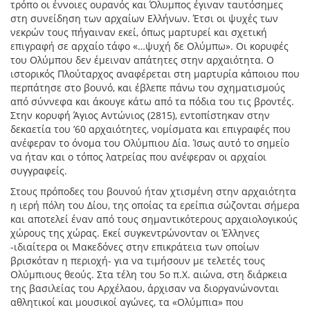
τρόπο οι έννοιες ουρανός και Όλυμπος έγιναν ταυτόσημες
στη συνείδηση των αρχαίων Ελλήνων. Έτσι οι ψυχές των
νεκρών τους πήγαιναν εκεί, όπως μαρτυρεί και σχετική
επιγραφή σε αρχαίο τάφο «…ψυχή δε Ολύμπω». Οι κορυφές
του Ολύμπου δεν έμειναν απάτητες στην αρχαιότητα. Ο
ιστορικός Πλούταρχος αναφέρεται στη μαρτυρία κάποιου που
περπάτησε στο βουνό, και έβλεπε πάνω του σχηματισμούς
από σύννεφα και άκουγε κάτω από τα πόδια του τις βροντές.
Στην κορυφή Άγιος Αντώνιος (2815), εντοπίστηκαν στην
δεκαετία του ’60 αρχαιότητες, νομίσματα και επιγραφές που
ανέφεραν το όνομα του Ολύμπιου Δία. Ίσως αυτό το σημείο
να ήταν και ο τόπος λατρείας που ανέφεραν οι αρχαίοι
συγγραφείς.
Στους πρόποδες του βουνού ήταν χτισμένη στην αρχαιότητα
η ιερή πόλη του Δίου, της οποίας τα ερείπια σώζονται σήμερα
και αποτελεί έναν από τους σημαντικότερους αρχαιολογικούς
χώρους της χώρας. Εκεί συγκεντρώνονταν οι Έλληνες
-ιδιαίτερα οι Μακεδόνες στην επικράτεια των οποίων
βρισκόταν η περιοχή- για να τιμήσουν με τελετές τους
Ολύμπιους θεούς. Στα τέλη του 5ο π.Χ. αιώνα, στη διάρκεια
της βασιλείας του Αρχέλαου, άρχισαν να διοργανώνονται
αθλητικοί και μουσικοί αγώνες, τα «Ολύμπια» που