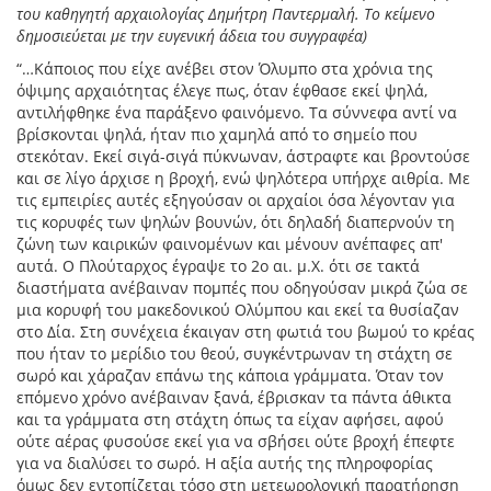
του καθηγητή αρχαιολογίας Δημήτρη Παντερμαλή. Το κείμενο
δημοσιεύεται με την ευγενική άδεια του συγγραφέα)
“…Κάποιος που είχε ανέβει στον Όλυμπο στα χρόνια της
όψιμης αρχαιότητας έλεγε πως, όταν έφθασε εκεί ψηλά,
αντιλήφθηκε ένα παράξενο φαινόμενο. Τα σύννεφα αντί να
βρίσκονται ψηλά, ήταν πιο χαμηλά από το σημείο που
στεκόταν. Εκεί σιγά-σιγά πύκνωναν, άστραφτε και βροντούσε
και σε λίγο άρχισε η βροχή, ενώ ψηλότερα υπήρχε αιθρία. Με
τις εμπειρίες αυτές εξηγούσαν οι αρχαίοι όσα λέγονταν για
τις κορυφές των ψηλών βουνών, ότι δηλαδή διαπερνούν τη
ζώνη των καιρικών φαινομένων και μένουν ανέπαφες απ'
αυτά. Ο Πλούταρχος έγραψε το 2ο αι. μ.Χ. ότι σε τακτά
διαστήματα ανέβαιναν πομπές που οδηγούσαν μικρά ζώα σε
μια κορυφή του μακεδονικού Ολύμπου και εκεί τα θυσίαζαν
στο Δία. Στη συνέχεια έκαιγαν στη φωτιά του βωμού το κρέας
που ήταν το μερίδιο του θεού, συγκέντρωναν τη στάχτη σε
σωρό και χάραζαν επάνω της κάποια γράμματα. Όταν τον
επόμενο χρόνο ανέβαιναν ξανά, έβρισκαν τα πάντα άθικτα
και τα γράμματα στη στάχτη όπως τα είχαν αφήσει, αφού
ούτε αέρας φυσούσε εκεί για να σβήσει ούτε βροχή έπεφτε
για να διαλύσει το σωρό. Η αξία αυτής της πληροφορίας
όμως δεν εντοπίζεται τόσο στη μετεωρολογική παρατήρηση