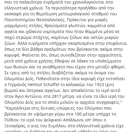
που τα παλαιότερα ευρήματά του χρονολογούνται στα
ελληνιστικά χρόνια. Τα περισσότερα προήλθαν από την
εκσκαφή για τη θεμελίωση μετεωρολογικού σταθμού του
Πανεπιστημίου Θεσσαλονίκης. Πρόκειται για μικρές
μαρμάρινες στήλες, θραύσματα γλυπτών, κομμάτια από
αγγεία και χάλκινα νομίσματα που ήταν θαμμένα μέσα σε
παχύ στρώμα στάχτης, καμένων ξύλων και οστών μικρών
ζώων. Άλλα ευρήματα υπήρχαν σκορπισμένα στην επιφάνεια,
όπως τα δύο βάθρα αγαλμάτων που βρίσκονται ακόμα στην
κορυφή. Φαίνεται ότι, όπως συνηθιζόταν στην αρχαιότητα,
μετά από χρόνια χρήσης έθαψαν σε λάκκο τα υπολείμματα
των θυσιών και τα αναθήματα που είχαν στο μεταξύ φθαρεί.
Σε τρεις από τις στήλες διαβάζεται ακόμα το όνομα του
Ολυμπίου Διός. Πιθανότατα στην ίδια κορυφή είχε εντοπίσει
ο Γερμανός Helmut Schaffel το καλοκαίρι του 1923 ίχνη
βωμού και όστρακα αγγείων. Δεν αποκλείεται το ιερό αυτό
στον Άγιο Αντώνιο, στα 2817 μέτρα, να είναι το ίδιο ιερό του
Ολυμπίου Διός για το οποίο μιλούν οι αρχαίοι συγγραφείς."
"Χαμηλότερα στις δυτικές υπώρειες του Ολύμπου που
βρίσκονται σε υψόμετρο γύρω στα 100 μέτρα υπήρχε το
Πύθιον, το ιερό του Δελφικού Απόλλωνα, απ' όπου ο
Ξεναγόρας, ο γιος του Ευμήλου, στα ελληνιστικά χρόνια είχε
μετρήσει με διόπτρα και γεωμετρική μέθοδο το ύψος του