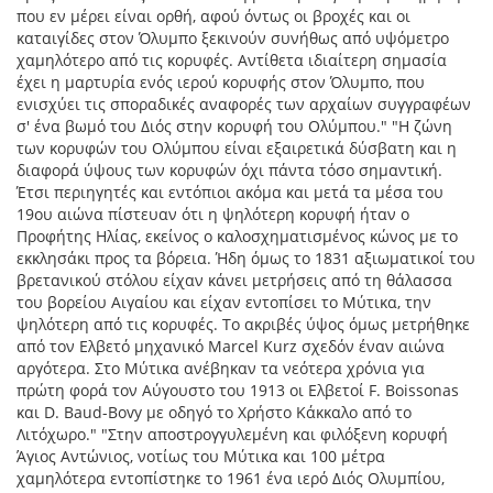
που εν μέρει είναι ορθή, αφού όντως οι βροχές και οι
καταιγίδες στον Όλυμπο ξεκινούν συνήθως από υψόμετρο
χαμηλότερο από τις κορυφές. Αντίθετα ιδιαίτερη σημασία
έχει η μαρτυρία ενός ιερού κορυφής στον Όλυμπο, που
ενισχύει τις σποραδικές αναφορές των αρχαίων συγγραφέων
σ' ένα βωμό του Διός στην κορυφή του Ολύμπου." "Η ζώνη
των κορυφών του Ολύμπου είναι εξαιρετικά δύσβατη και η
διαφορά ύψους των κορυφών όχι πάντα τόσο σημαντική.
Έτσι περιηγητές και εντόπιοι ακόμα και μετά τα μέσα του
19ου αιώνα πίστευαν ότι η ψηλότερη κορυφή ήταν ο
Προφήτης Ηλίας, εκείνος ο καλοσχηματισμένος κώνος με το
εκκλησάκι προς τα βόρεια. Ήδη όμως το 1831 αξιωματικοί του
βρετανικού στόλου είχαν κάνει μετρήσεις από τη θάλασσα
του βορείου Αιγαίου και είχαν εντοπίσει το Μύτικα, την
ψηλότερη από τις κορυφές. Το ακριβές ύψος όμως μετρήθηκε
από τον Ελβετό μηχανικό Marcel Kurz σχεδόν έναν αιώνα
αργότερα. Στο Μύτικα ανέβηκαν τα νεότερα χρόνια για
πρώτη φορά τον Αύγουστο του 1913 οι Ελβετοί F. Boissonas
και D. Baud-Bovy με οδηγό το Χρήστο Κάκκαλο από το
Λιτόχωρο." "Στην αποστρογγυλεμένη και φιλόξενη κορυφή
Άγιος Αντώνιος, νοτίως του Μύτικα και 100 μέτρα
χαμηλότερα εντοπίστηκε το 1961 ένα ιερό Διός Ολυμπίου,