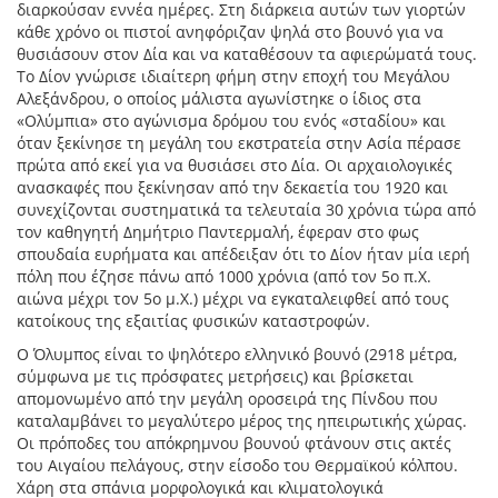
διαρκούσαν εννέα ημέρες. Στη διάρκεια αυτών των γιορτών
κάθε χρόνο οι πιστοί ανηφόριζαν ψηλά στο βουνό για να
θυσιάσουν στον Δία και να καταθέσουν τα αφιερώματά τους.
Το Δίον γνώρισε ιδιαίτερη φήμη στην εποχή του Μεγάλου
Αλεξάνδρου, ο οποίος μάλιστα αγωνίστηκε ο ίδιος στα
«Ολύμπια» στο αγώνισμα δρόμου του ενός «σταδίου» και
όταν ξεκίνησε τη μεγάλη του εκστρατεία στην Ασία πέρασε
πρώτα από εκεί για να θυσιάσει στο Δία. Οι αρχαιολογικές
ανασκαφές που ξεκίνησαν από την δεκαετία του 1920 και
συνεχίζονται συστηματικά τα τελευταία 30 χρόνια τώρα από
τον καθηγητή Δημήτριο Παντερμαλή, έφεραν στο φως
σπουδαία ευρήματα και απέδειξαν ότι το Δίον ήταν μία ιερή
πόλη που έζησε πάνω από 1000 χρόνια (από τον 5ο π.Χ.
αιώνα μέχρι τον 5ο μ.Χ.) μέχρι να εγκαταλειφθεί από τους
κατοίκους της εξαιτίας φυσικών καταστροφών.
Ο Όλυμπος είναι το ψηλότερο ελληνικό βουνό (2918 μέτρα,
σύμφωνα με τις πρόσφατες μετρήσεις) και βρίσκεται
απομονωμένο από την μεγάλη οροσειρά της Πίνδου που
καταλαμβάνει το μεγαλύτερο μέρος της ηπειρωτικής χώρας.
Οι πρόποδες του απόκρημνου βουνού φτάνουν στις ακτές
του Αιγαίου πελάγους, στην είσοδο του Θερμαϊκού κόλπου.
Χάρη στα σπάνια μορφολογικά και κλιματολογικά