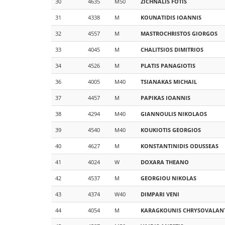
30
4635
M50
ZICHNALIS
FOTIS
31
4338
M
KOUNATIDIS
IOANNIS
32
4557
M
MASTROCHRISTOS
GIORGOS
33
4045
M
CHALITSIOS
DIMITRIOS
34
4526
M
PLATIS
PANAGIOTIS
36
4005
M40
TSIANAKAS
MICHAIL
37
4457
M
PAPIKAS
IOANNIS
38
4294
M40
GIANNOULIS
NIKOLAOS
39
4540
M40
KOUKIOTIS
GEORGIOS
40
4627
M
KONSTANTINIDIS
ODUSSEAS
41
4024
W
DOXARA
THEANO
42
4537
M
GEORGIOU
NIKOLAS
43
4374
W40
DIMPARI
VENI
44
4054
M
KARAGKOUNIS
CHRYSOVALANT