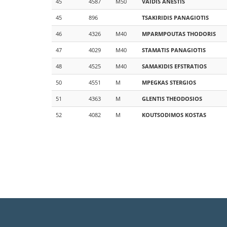
45
4587
M50
VAIDIS
ANESTIS
45
896
TSAKIRIDIS
PANAGIOTIS
46
4326
M40
MPARMPOUTAS
THODORIS
47
4029
M40
STAMATIS
PANAGIOTIS
48
4525
M40
SAMAKIDIS
EFSTRATIOS
50
4551
M
MPEGKAS
STERGIOS
51
4363
M
GLENTIS
THEODOSIOS
52
4082
M
KOUTSODIMOS
KOSTAS
Σελιδοποίηση