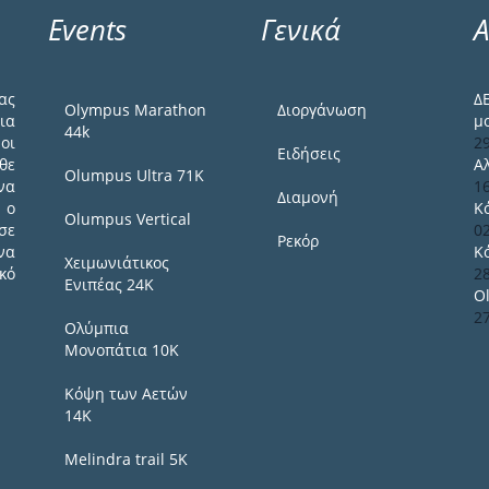
Events
Γενικά
Α
ας
Δ
Olympus Marathon
Διοργάνωση
ια
μ
44k
οι
2
Ειδήσεις
θε
Α
Olumpus Ultra 71K
να
1
Διαμονή
 ο
Κ
Olumpus Vertical
σε
0
Ρεκόρ
να
Κ
Χειμωνιάτικος
κό
2
Ενιπέας 24Κ
O
2
Ολύμπια
Μονοπάτια 10Κ
Κόψη των Αετών
14Κ
Melindra trail 5Κ