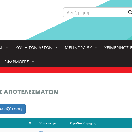
Αναζήτηση
Α
Search
AL
ΚΌΨΗ ΤΩΝ ΑΕΤΏΝ
MELINDRA 5K
ΧΕΙΜΕΡΙΝΟΣ 
ΕΦΑΡΜΟΓΈΣ
ΑΣ ΑΠΟΤΕΛΕΣΜΑΤΩΝ
Αναζήτηση
Φ
Εθνικότητα
Ομάδα/Χορηγός