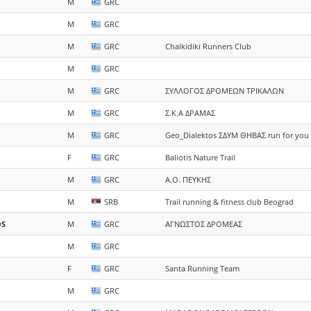
M
GRC
M
GRC
M
GRC
Chalkidiki Runners Club
M
GRC
M
GRC
ΣΥΛΛΟΓΟΣ ΔΡΟΜΕΩΝ ΤΡΙΚΑΛΩΝ
M
GRC
Σ.Κ.Α ΔΡΑΜΑΣ
M
GRC
Geo_Dialektos ΣΔΥΜ ΘΗΒΑΣ run for you
F
GRC
Βaliotis Nature Trail
M
GRC
Α.Ο. ΠΕΥΚΗΣ
M
SRB
Trail running & fitness club Beograd
OS
M
GRC
ΑΓΝΩΣΤΟΣ ΔΡΟΜΕΑΣ
M
GRC
F
GRC
Santa Running Team
M
GRC