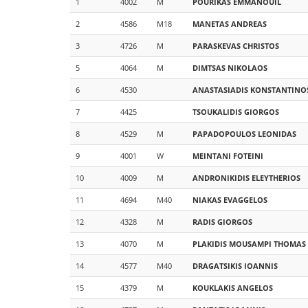
1
4002
M
POURIKAS
EMMANOUIL
2
4586
M18
MANETAS
ANDREAS
3
4726
M
PARASKEVAS
CHRISTOS
5
4064
M
DIMTSAS
NIKOLAOS
6
4530
ANASTASIADIS
KONSTANTINO
7
4425
TSOUKALIDIS
GIORGOS
8
4529
M
PAPADOPOULOS
LEONIDAS
9
4001
W
MEINTANI
FOTEINI
10
4009
M
ANDRONIKIDIS
ELEYTHERIOS
11
4694
M40
NIAKAS
EVAGGELOS
12
4328
M
RADIS
GIORGOS
13
4070
M
PLAKIDIS MOUSAMPI
THOMAS
14
4577
M40
DRAGATSIKIS
IOANNIS
15
4379
M
KOUKLAKIS
ANGELOS