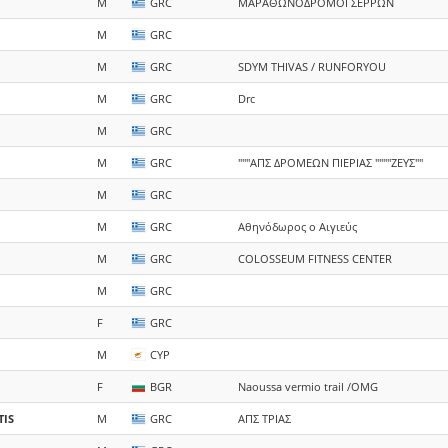
M
GRC
ΜΑΡΑΘΩΝΟΔΡΟΜΟΙ ΣΕΡΡΩΝ
M
GRC
M
GRC
SDYM THIVAS / RUNFORYOU
M
GRC
Drc
M
GRC
M
GRC
"""ΑΠΣ ΔΡΟΜΕΩΝ ΠΙΕΡΙΑΣ """"ΖΕΥΣ""
M
GRC
M
GRC
Αθηνόδωρος ο Αιγιεύς
M
GRC
COLOSSEUM FITNESS CENTER
M
GRC
F
GRC
M
CYP
F
BGR
Naoussa vermio trail /OMG
IS
M
GRC
ΑΠΣ ΤΡΙΑΣ