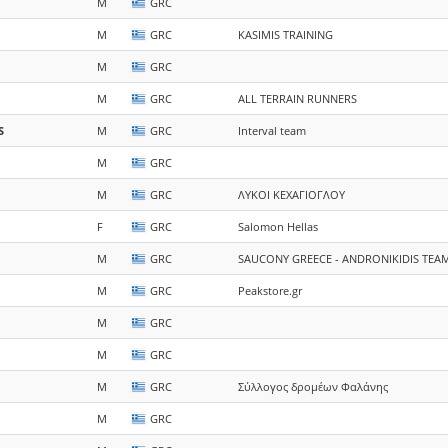
M
GRC
M
GRC
KASIMIS TRAINING
M
GRC
M
GRC
ALL TERRAIN RUNNERS
S
M
GRC
Interval team
M
GRC
M
GRC
ΛΥΚΟΙ ΚΕΧΑΓΙΟΓΛΟΥ
F
GRC
Salomon Hellas
M
GRC
SAUCONY GREECE - ANDRONIKIDIS TEA
M
GRC
Peakstore.gr
M
GRC
M
GRC
M
GRC
Σύλλογος δρομέων Φαλάνης
M
GRC