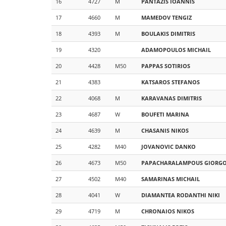
16
4727
M
PANTAZIS
IOANNIS
17
4660
M
MAMEDOV
TENGIZ
18
4393
M
BOULAKIS
DIMITRIS
19
4320
ADAMOPOULOS
MICHAIL
20
4428
M50
PAPPAS
SOTIRIOS
21
4383
KATSAROS
STEFANOS
22
4068
M
KARAVANAS
DIMITRIS
23
4687
W
BOUFETI
MARINA
24
4639
M
CHASANIS
NIKOS
25
4282
M40
JOVANOVIC
DANKO
26
4673
M50
PAPACHARALAMPOUS
GIORG
27
4502
M40
SAMARINAS
MICHAIL
28
4041
W
DIAMANTEA
RODANTHI NIKI
29
4719
M
CHRONAIOS
NIKOS