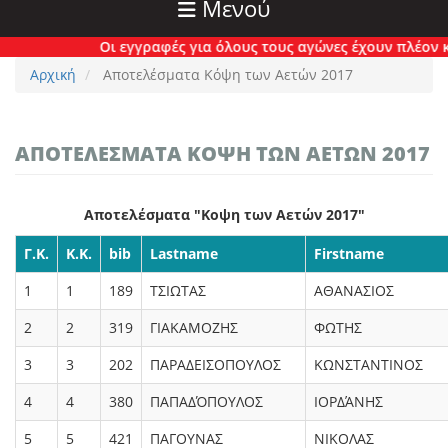
Μενού
Οι εγγραφές για όλους τους αγώνες έχουν πλέον κλείσει ορ
Αρχική
Αποτελέσματα Κόψη των Αετών 2017
ΑΠΟΤΕΛΈΣΜΑΤΑ ΚΌΨΗ ΤΩΝ ΑΕΤΏΝ 2017
Αποτελέσματα "Κοψη των Αετών 2017"
Γ.Κ.
Κ.Κ.
bib
Lastname
Firstname
1
1
189
ΤΣΙΩΤΑΣ
ΑΘΑΝΑΣΙΟΣ
2
2
319
ΓΙΑΚΑΜΟΖΗΣ
ΦΩΤΗΣ
3
3
202
ΠΑΡΑΔΕΙΣΟΠΟΥΛΟΣ
ΚΩΝΣΤΑΝΤΙΝΟΣ
4
4
380
ΠΑΠΑΔΌΠΟΥΛΟΣ
ΙΟΡΔΆΝΗΣ
5
5
421
ΠΑΓΟΥΝΑΣ
ΝΙΚΟΛΑΣ