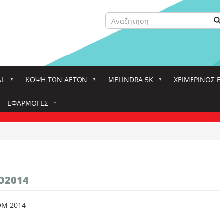
Αναζήτηση
Α
Search
AL
ΚΌΨΗ ΤΩΝ ΑΕΤΏΝ
MELINDRA 5K
ΧΕΙΜΕΡΙΝΟΣ 
ΕΦΑΡΜΟΓΈΣ
O2014
OM 2014