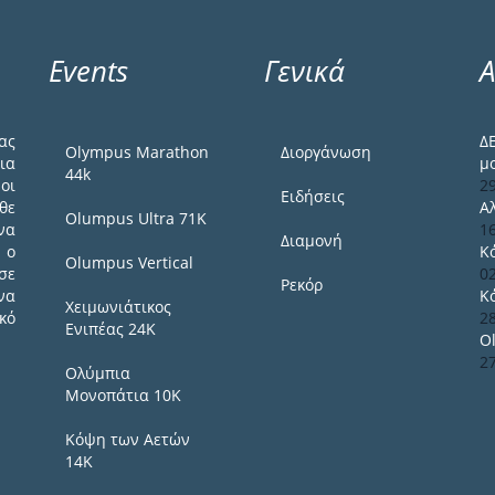
Events
Γενικά
Α
ας
Δ
Olympus Marathon
Διοργάνωση
ια
μ
44k
οι
2
Ειδήσεις
θε
Α
Olumpus Ultra 71K
να
1
Διαμονή
 ο
Κ
Olumpus Vertical
σε
0
Ρεκόρ
να
Κ
Χειμωνιάτικος
κό
2
Ενιπέας 24Κ
O
2
Ολύμπια
Μονοπάτια 10Κ
Κόψη των Αετών
14Κ