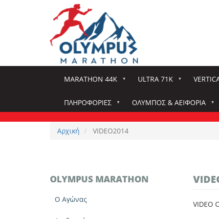
Παράκαμψη
προς
το
κυρίως
περιεχόμενο
MARATHON 44K
ULTRA 71K
VERTIC
ΠΛΗΡΟΦΟΡΊΕΣ
ΌΛΥΜΠΟΣ & ΑΕΙΦΟΡΊΑ
Αρχική
VIDEO2014
VIDE
OLYMPUS MARATHON
Ο Αγώνας
VIDEO 