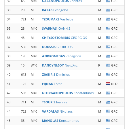
32
65
M40
GALANOPOULOS
Christos
M
GRC
33
29
M
BAKAS
Evangelos
M
GRC
34
721
M
TZOUMAKS
Vasileios
M
GRC
35
28
M40
SVARNAS
IOANNIS
M
GRC
36
43
M
CHRYSOSTOMIDIS
GEORGIOS
M
GRC
37
550
M40
DOUSSIS
GEORGIOS
M
GRC
38
19
M40
ANDROMEDAS
Panagiotis
M
GRC
39
15
W40
ΠΑΠΟΥΝΙΔΟΥ
Ναταλια
F
GRC
40
613
M
ZIABIRIS
Dimitrios
M
GRC
41
124
M
FIJNAUT
Stan
M
NLD
42
503
M40
GEORGAKOPOULOS
Konstantinos
M
GRC
43
711
M
TSOURIS
Ioannis
M
GRC
44
722
M40
VARDALAS
Nikolaos
M
GRC
45
35
M40
MANOLAS
Konstantinos
M
GRC