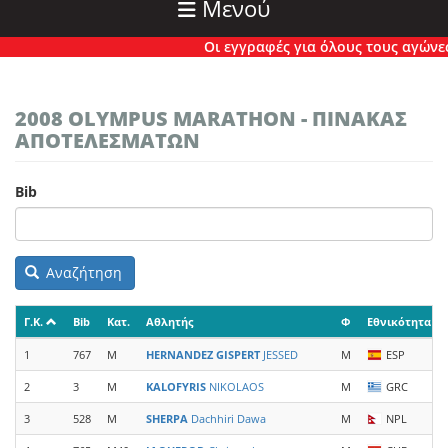
Μενού
Οι εγγραφές για όλους τους αγώνες έχ
2008 OLYMPUS MARATHON - ΠΙΝΑΚΑΣ
ΑΠΟΤΕΛΕΣΜΑΤΩΝ
Bib
Αναζήτηση
Γ.Κ.
Bib
Κατ.
Αθλητής
Φ
Εθνικότητα
1
767
M
HERNANDEZ GISPERT
JESSED
M
ESP
2
3
M
KALOFYRIS
NIKOLAOS
M
GRC
3
528
M
SHERPA
Dachhiri Dawa
M
NPL