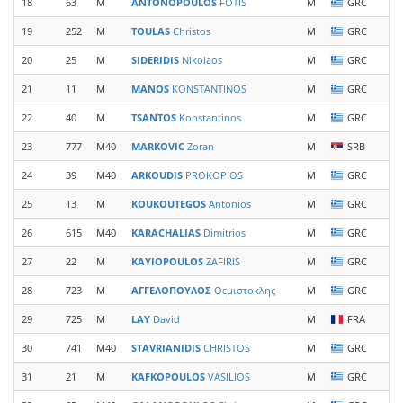
18
63
M
ANTONOPOULOS
FOTIS
M
GRC
19
252
M
TOULAS
Christos
M
GRC
20
25
M
SIDERIDIS
Nikolaos
M
GRC
21
11
M
MANOS
KONSTANTINOS
M
GRC
22
40
M
TSANTOS
Konstantinos
M
GRC
23
777
M40
MARKOVIC
Zoran
M
SRB
24
39
M40
ARKOUDIS
PROKOPIOS
M
GRC
25
13
M
KOUKOUTEGOS
Antonios
M
GRC
26
615
M40
KARACHALIAS
Dimitrios
M
GRC
27
22
M
KAYIOPOULOS
ZAFIRIS
M
GRC
28
723
M
ΑΓΓΕΛΟΠΟΥΛΟΣ
Θεμιστοκλης
M
GRC
29
725
M
LAY
David
M
FRA
30
741
M40
STAVRIANIDIS
CHRISTOS
M
GRC
31
21
M
KAFKOPOULOS
VASILIOS
M
GRC