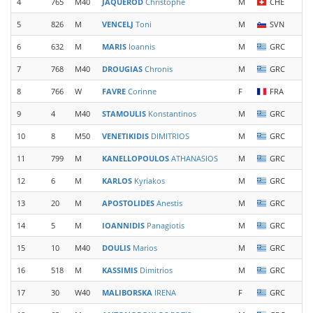
4
765
M40
JAQUEROD
Christophe
M
CHE
5
826
M
VENCELJ
Toni
M
SVN
6
632
M
MARIS
Ioannis
M
GRC
7
768
M40
DROUGIAS
Chronis
M
GRC
8
766
W
FAVRE
Corinne
F
FRA
9
4
M40
STAMOULIS
Konstantinos
M
GRC
10
8
M50
VENETIKIDIS
DIMITRIOS
M
GRC
11
799
M
KANELLOPOULOS
ATHANASIOS
M
GRC
12
6
M
KARLOS
Kyriakos
M
GRC
13
20
M
APOSTOLIDES
Anestis
M
GRC
14
5
M
IOANNIDIS
Panagiotis
M
GRC
15
10
M40
DOULIS
Marios
M
GRC
16
518
M
KASSIMIS
Dimitrios
M
GRC
17
30
W40
MALIBORSKA
IRENA
F
GRC