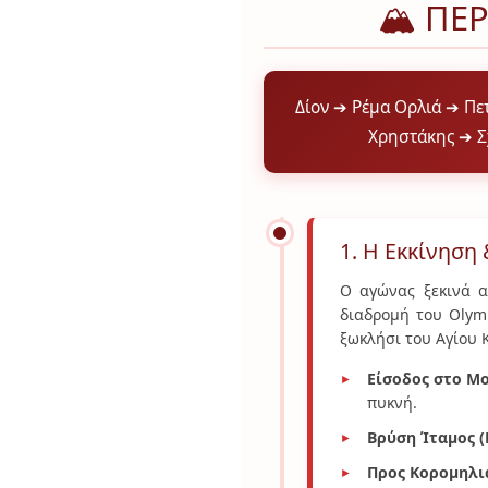
🏔️ Π
Δίον ➔ Ρέμα Ορλιά ➔ Π
Χρηστάκης ➔ Σ
1. Η Εκκίνηση
Ο αγώνας ξεκινά α
διαδρομή του Olym
ξωκλήσι του Αγίου 
Είσοδος στο Μ
πυκνή.
Βρύση Ίταμος (Κ
Προς Κορομηλι