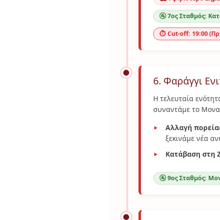
🚰 7ος Σταθμός: Κατ
⏱️ Cut-off: 19:00 (Π
6. Φαράγγι Εν
Η τελευταία ενότητα
συναντάμε το Μονασ
Αλλαγή πορεία
ξεκινάμε νέα αν
Κατάβαση στη Ζ
🚰 9ος Σταθμός: Μο