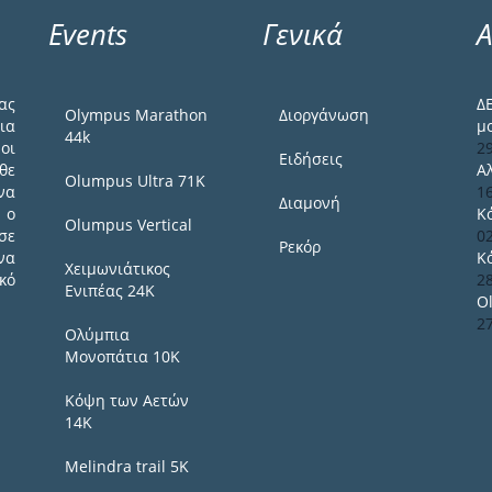
Events
Γενικά
Α
ας
Δ
Olympus Marathon
Διοργάνωση
ια
μ
44k
οι
2
Ειδήσεις
θε
Α
Olumpus Ultra 71K
να
1
Διαμονή
 ο
Κ
Olumpus Vertical
σε
0
Ρεκόρ
να
Κ
Χειμωνιάτικος
κό
2
Ενιπέας 24Κ
O
2
Ολύμπια
Μονοπάτια 10Κ
Κόψη των Αετών
14Κ
Melindra trail 5Κ