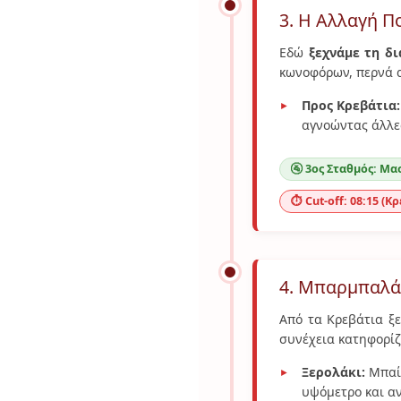
3. Η Αλλαγή Π
Εδώ
ξεχνάμε τη δ
κωνοφόρων, περνά α
Προς Κρεβάτια:
αγνοώντας άλλε
🚰 3ος Σταθμός: Μα
⏱️ Cut-off: 08:15 (Κ
4. Μπαρμπαλάς
Από τα Κρεβάτια ξ
συνέχεια κατηφορίζ
Ξερολάκι:
Μπαίν
υψόμετρο και α