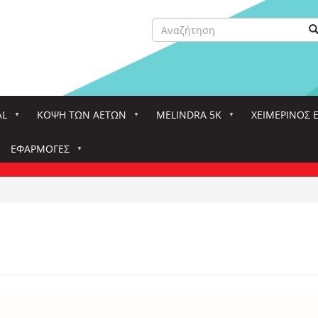
Αναζήτηση
Α
Search
AL
ΚΌΨΗ ΤΩΝ ΑΕΤΏΝ
MELINDRA 5K
ΧΕΙΜΕΡΙΝΟΣ 
ΕΦΑΡΜΟΓΈΣ