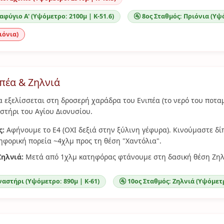
αφύγιο Α' (Υψόμετρο: 2100μ | Κ-51.6)
🚰 8ος Σταθμός: Πριόνια (Υψό
ριόνια)
ιπέα & Ζηλνιά
 εξελίσσεται στη δροσερή χαράδρα του Ενιπέα (το νερό του ποταμ
τήρι του Αγίου Διονυσίου.
ς:
Αφήνουμε το Ε4 (ΟΧΙ δεξιά στην ξύλινη γέφυρα). Κινούμαστε δί
ηφορική πορεία ~4χλμ προς τη θέση "Χαντόλια".
ηλνιά:
Μετά από 1χλμ κατηφόρας φτάνουμε στη δασική θέση Ζηλ
ναστήρι (Υψόμετρο: 890μ | Κ-61)
🚰 10ος Σταθμός: Ζηλνιά (Υψόμετρ