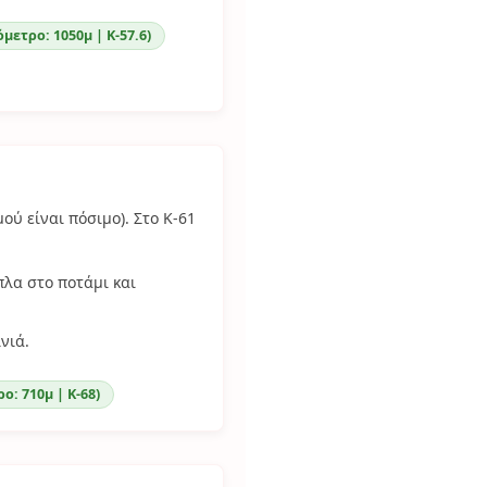
μετρο: 1050μ | Κ-57.6)
ού είναι πόσιμο). Στο Κ-61
πλα στο ποτάμι και
νιά.
ο: 710μ | Κ-68)