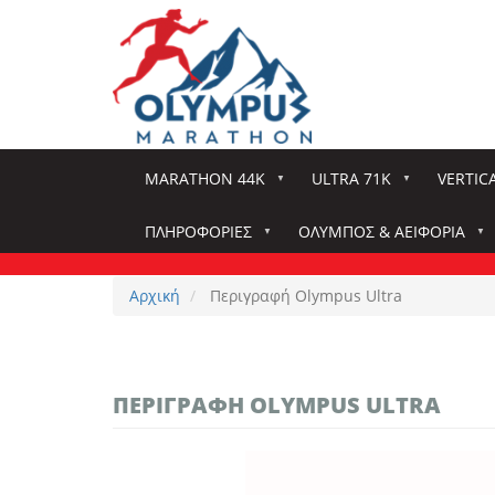
Παράκαμψη
προς
το
κυρίως
περιεχόμενο
MARATHON 44K
ULTRA 71K
VERTIC
ΠΛΗΡΟΦΟΡΊΕΣ
ΌΛΥΜΠΟΣ & ΑΕΙΦΟΡΊΑ
Αρχική
Περιγραφή Olympus Ultra
ΠΕΡΙΓΡΑΦΉ OLYMPUS ULTRA