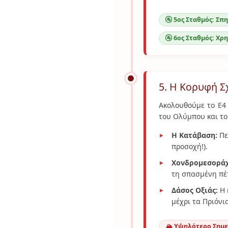
🚰 5ος Σταθμός: Σπη
🚰 6ος Σταθμός: Χρ
5. Η Κορυφή 
Ακολουθούμε το Ε4
του Ολύμπου και το
Η Κατάβαση:
Πε
προσοχή!).
Χονδρομεσοράχ
τη σπασμένη πέτ
Δάσος Οξιάς:
Η 
μέχρι τα Πριόνι
🏔️ Υψηλότερο Σημεί