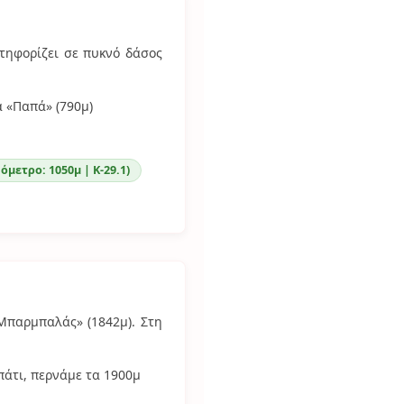
τηφορίζει σε πυκνό δάσος
α «Παπά» (790μ)
όμετρο: 1050μ | Κ-29.1)
Μπαρμπαλάς» (1842μ). Στη
άτι, περνάμε τα 1900μ