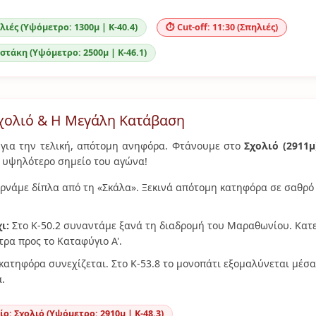
λιές (Υψόμετρο: 1300μ | Κ-40.4)
⏱️ Cut-off: 11:30 (Σπηλιές)
ηστάκη (Υψόμετρο: 2500μ | Κ-46.1)
Σχολιό & Η Μεγάλη Κατάβαση
 για την τελική, απότομη ανηφόρα. Φτάνουμε στο
Σχολιό (2911μ
 υψηλότερο σημείο του αγώνα!
ρνάμε δίπλα από τη «Σκάλα». Ξεκινά απότομη κατηφόρα σε σαθρό 
ι:
Στο Κ-50.2 συναντάμε ξανά τη διαδρομή του Μαραθωνίου. Κατε
ρα προς το Καταφύγιο Α'.
κατηφόρα συνεχίζεται. Στο Κ-53.8 το μονοπάτι εξομαλύνεται μέσα
α.
ο: Σχολιό (Υψόμετρο: 2910μ | Κ-48.3)