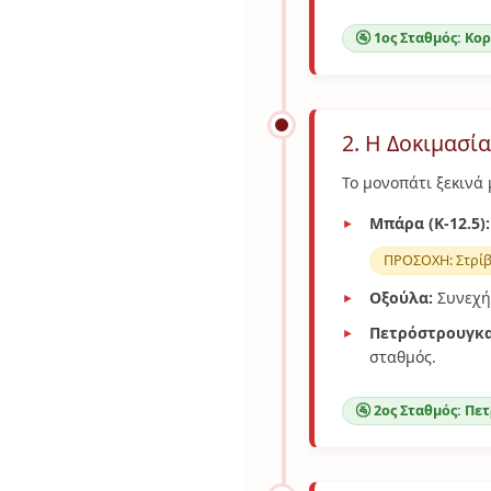
🚰 1ος Σταθμός: Κο
2. Η Δοκιμασί
Το μονοπάτι ξεκινά
Μπάρα (Κ-12.5):
ΠΡΟΣΟΧΗ: Στρίβ
Οξούλα:
Συνεχή 
Πετρόστρουγκα 
σταθμός.
🚰 2ος Σταθμός: Πε