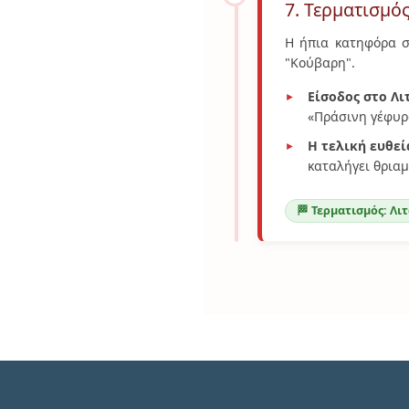
7. Τερματισμό
Η ήπια κατηφόρα σ
"Κούβαρη".
Είσοδος στο Λι
«Πράσινη γέφυρ
Η τελική ευθεί
καταλήγει θριαμ
🏁 Τερματισμός: Λι