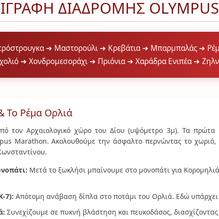
ΕΡΙΓΡΑΦΗ ΔΙΑΔΡΟΜΗΣ OLYMPUS
ετρόστρουγκα ➔ Μαστορούλι ➔ Κρεβάτια ➔ Μπαρμπαλάς ➔ Ρέμ
χολιό ➔ Χονδρομεσοράχι ➔ Πριόνια ➔ Χαράδρα Ενιπέα ➔ Ζηλ
 & Το Ρέμα Ορλιά
πό τον Αρχαιολογικό χώρο του Δίου (υψόμετρο 3μ). Τα πρώτα 
pus Marathon. Ακολουθούμε την άσφαλτο περνώντας το χωριό, 
Κωνσταντίνου.
ονοπάτι:
Μετά το ξωκλήσι μπαίνουμε στο μονοπάτι για Κορομηλιά
-7):
Απότομη ανάβαση δίπλα στο ποτάμι του Ορλιά. Εδώ υπάρχει 
ά:
Συνεχίζουμε σε πυκνή βλάστηση και πευκοδάσος, διασχίζοντας