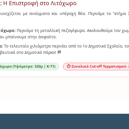
ς: Η Επιστροφή στο Λιτόχωρο
υνεχίζεται με ανοίγματα και υπέροχη θέα. Περνάμε το "κτήμα 
τόχωρο:
Περνάμε τη μεταλλική πεζογέφυρα. Ακολουθούμε τον χωμ
α» μπαίνουμε στην άσφαλτο.
α:
Το τελευταίο χιλιόμετρο περνάει από το 1ο Δημοτικό Σχολείο, το
βευτικά στο Δημοτικό πάρκο! 🏁
τόχωρο (Υψόμετρο: 320μ | Κ-71)
⏱️ Συνολικό Cut-off Τερματισμού: 