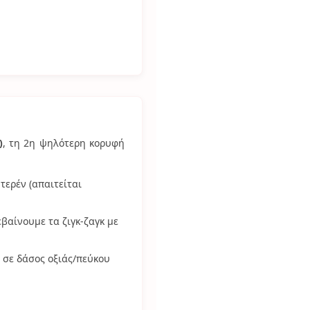
)
, τη 2η ψηλότερη κορυφή
τερέν (απαιτείται
βαίνουμε τα ζιγκ-ζαγκ με
 σε δάσος οξιάς/πεύκου