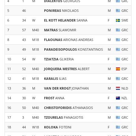
4
1
M
DIALEKTOS
GEORGIOS
M
GRC
5
46
PONIREAS
NIKOLAOS
M
GRC
6
34
W
EL KOTT HELANDER
SANNA
F
SWE
7
57
M40
MATRAS
SLAWOMIR
M
GRC
8
43
M18
FLAOUNAS
ARIONAS ANDREAS
M
GRC
9
49
M18
PARADEISOPOULOS
KONSTANTINOS
M
GRC
10
54
W
TZIATZIA
GLIKERIA
F
GRC
11
52
M40
JORQUERA MESTRES
ALBERT
M
ESP
12
41
M18
KARALIS
ILIAS
M
GRC
13
36
M
VAN DER KROGT
JONATHAN
M
NLD
14
30
W
FROST
ANNA
F
NZL
16
50
M40
CHRISTOFORIDIS
ATHANASIOS
M
GRC
17
3
M40
TZOURELAS
PANAGIOTIS
M
GRC
18
44
W18
KOLOKA
FOTEINI
F
GRC