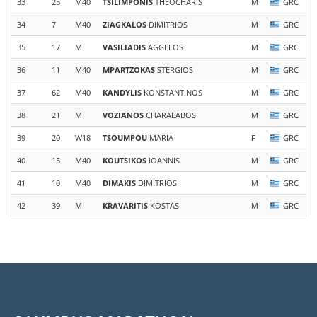
33
25
M40
TSILIMPONIS
THEOCHARIS
M
GRC
34
7
M40
ZIAGKALOS
DIMITRIOS
M
GRC
35
17
M
VASILIADIS
AGGELOS
M
GRC
36
11
M40
MPARTZOKAS
STERGIOS
M
GRC
37
62
M40
KANDYLIS
KONSTANTINOS
M
GRC
38
21
M
VOZIANOS
CHARALABOS
M
GRC
39
20
W18
TSOUMPOU
MARIA
F
GRC
40
15
M40
KOUTSIKOS
IOANNIS
M
GRC
41
10
M40
DIMAKIS
DIMITRIOS
M
GRC
42
39
M
KRAVARITIS
KOSTAS
M
GRC