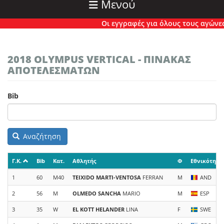
Μενού
Οι εγγραφές για όλους τους αγώνες έχ
2018 OLYMPUS VERTICAL - ΠΙΝΑΚΑΣ
ΑΠΟΤΕΛΕΣΜΑΤΩΝ
Bib
Αναζήτηση
Γ.Κ.
Bib
Κατ.
Αθλητής
Φ
Εθνικότητα
1
60
M40
TEIXIDO MARTI-VENTOSA
FERRAN
M
AND
2
56
M
OLMEDO SANCHA
MARIO
M
ESP
3
35
W
EL KOTT HELANDER
LINA
F
SWE