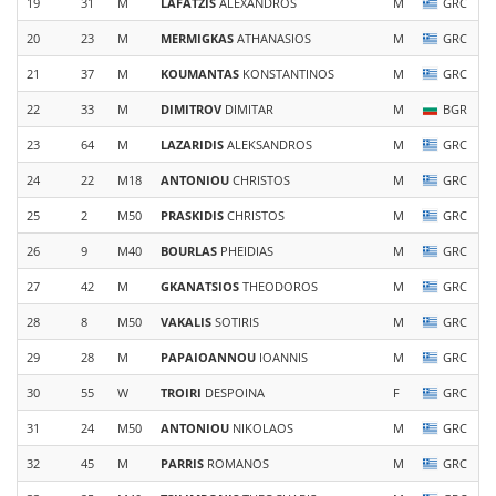
19
31
M
LAFATZIS
ALEXANDROS
M
GRC
20
23
M
MERMIGKAS
ATHANASIOS
M
GRC
21
37
M
KOUMANTAS
KONSTANTINOS
M
GRC
22
33
M
DIMITROV
DIMITAR
M
BGR
23
64
M
LAZARIDIS
ALEKSANDROS
M
GRC
24
22
M18
ANTONIOU
CHRISTOS
M
GRC
25
2
M50
PRASKIDIS
CHRISTOS
M
GRC
26
9
M40
BOURLAS
PHEIDIAS
M
GRC
27
42
M
GKANATSIOS
THEODOROS
M
GRC
28
8
M50
VAKALIS
SOTIRIS
M
GRC
29
28
M
PAPAIOANNOU
IOANNIS
M
GRC
30
55
W
TROIRI
DESPOINA
F
GRC
31
24
M50
ANTONIOU
NIKOLAOS
M
GRC
32
45
M
PARRIS
ROMANOS
M
GRC