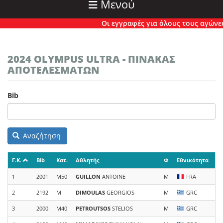
Μενού
Οι εγγραφές για όλους τους αγώνες έχ
2024 OLYMPUS ULTRA - ΠΙΝΑΚΑΣ
ΑΠΟΤΕΛΕΣΜΑΤΩΝ
Bib
Αναζήτηση
Γ.Κ.
Bib
Κατ.
Αθλητής
Φ
Εθνικότητα
Ο
1
2001
M50
GUILLON
ANTOINE
M
FRA
Te
2
2192
M
DIMOULAS
GEORGIOS
M
GRC
Th
3
2000
M40
PETROUTSOS
STELIOS
M
GRC
IN