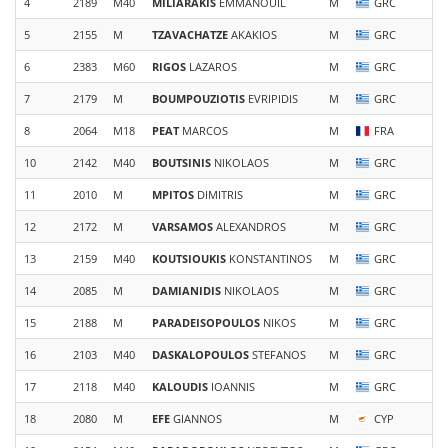
4
2189
M40
MILIARAKIS
EMMANOUIL
M
GRC
In
5
2155
M
TZAVACHATZE
AKAKIOS
M
GRC
Ko
6
2383
M60
RIGOS
LAZAROS
M
GRC
Sa
7
2179
M
BOUMPOUZIOTIS
EVRIPIDIS
M
GRC
8
2064
M18
PEAT
MARCOS
M
FRA
10
2142
M40
BOUTSINIS
NIKOLAOS
M
GRC
Σ
11
2010
M
MPITOS
DIMITRIS
M
GRC
Σ.
12
2172
M
VARSAMOS
ALEXANDROS
M
GRC
13
2159
M40
KOUTSIOUKIS
KONSTANTINOS
M
GRC
14
2085
M
DAMIANIDIS
NIKOLAOS
M
GRC
15
2188
M
PARADEISOPOULOS
NIKOS
M
GRC
16
2103
M40
DASKALOPOULOS
STEFANOS
M
GRC
K
17
2118
M40
KALOUDIS
IOANNIS
M
GRC
In
18
2080
M
EFE
GIANNOS
M
CYP
Dr