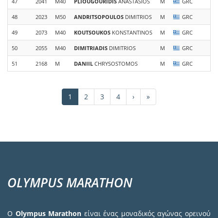
47
2041
M40
PLIOUGOURIDIS
ANASTASIOS
M
GRC
In
48
2023
M50
ANDRITSOPOULOS
DIMITRIOS
M
GRC
49
2073
M40
KOUTSOUKOS
KONSTANTINOS
M
GRC
#
50
2055
M40
DIMITRIADIS
DIMITRIOS
M
GRC
Ro
51
2168
M
DANIIL
CHRYSOSTOMOS
M
GRC
Ν
Σελιδοποίηση
Τρέχουσα
1
Σελίδα
2
Σελίδα
3
Σελίδα
4
Next
›
Last
»
σελίδα
page
page
OLYMPUS MARATHON
Ο
Olympus Marathon
είναι ένας μοναδικός αγώνας ορεινού