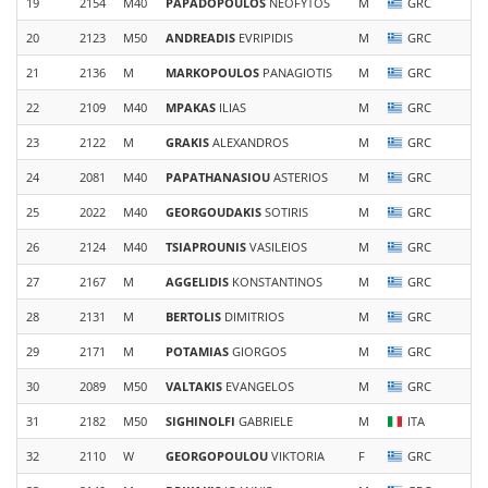
19
2154
M40
PAPADOPOULOS
NEOFYTOS
M
GRC
In
20
2123
M50
ANDREADIS
EVRIPIDIS
M
GRC
Na
21
2136
M
MARKOPOULOS
PANAGIOTIS
M
GRC
ΛΥ
22
2109
M40
MPAKAS
ILIAS
M
GRC
23
2122
M
GRAKIS
ALEXANDROS
M
GRC
RO
24
2081
M40
PAPATHANASIOU
ASTERIOS
M
GRC
Ba
25
2022
M40
GEORGOUDAKIS
SOTIRIS
M
GRC
Ns
26
2124
M40
TSIAPROUNIS
VASILEIOS
M
GRC
TR
27
2167
M
AGGELIDIS
KONSTANTINOS
M
GRC
28
2131
M
BERTOLIS
DIMITRIOS
M
GRC
29
2171
M
POTAMIAS
GIORGOS
M
GRC
RA
30
2089
M50
VALTAKIS
EVANGELOS
M
GRC
31
2182
M50
SIGHINOLFI
GABRIELE
M
ITA
te
32
2110
W
GEORGOPOULOU
VIKTORIA
F
GRC