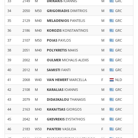
33
2149
M
DRIKAKIS
IOANNIS
M
GRC
34
2050
M50
GRIGORIADIS
DIMITRIOS
M
GRC
ΛΥ
35
2129
M40
MELADENIOS
PANTELIS
M
GRC
ΛΥ
36
2186
M40
KOROZIS
KONSTANTINOS
M
GRC
O
37
2107
M50
POIAS
PAYLOS
M
GRC
fi
38
2051
M40
POLYKRETIS
MAKIS
M
GRC
Ka
39
2002
M
OULMER
MICHALIS ALEXIS
M
GRC
NI
40
2012
M
SAMISTI
FANTI
M
GRC
my
41
2068
W40
VAN HEMERT
MARCELLA
F
NLD
tr
42
2108
M
KARALIAS
IOANNIS
M
GRC
D
43
2079
M
DIDASKALOU
THANASIS
M
GRC
Tz
44
2163
M40
KAKAITSAS
GIORGOS
M
GRC
20
45
2042
M
GKEVREKIS
EYSTATHIOS
M
GRC
Ro
46
2183
W50
PANTERI
VASILEIA
F
GRC