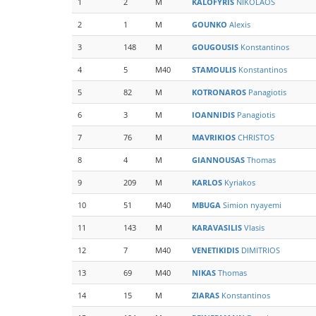
1
2
M
KALOFYRIS
NIKOLAOS
2
1
M
GOUNKO
Alexis
3
148
M
GOUGOUSIS
Konstantinos
4
5
M40
STAMOULIS
Konstantinos
5
82
M
KOTRONAROS
Panagiotis
6
3
M
IOANNIDIS
Panagiotis
7
76
M
MAVRIKIOS
CHRISTOS
8
4
M
GIANNOUSAS
Thomas
9
209
M
KARLOS
Kyriakos
10
51
M40
MBUGA
Simion nyayemi
11
143
M
KARAVASILIS
Vlasis
12
7
M40
VENETIKIDIS
DIMITRIOS
13
69
M40
NIKAS
Thomas
14
15
M
ZIARAS
Konstantinos