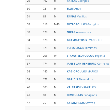
29
197
M
PATSAS
Georgios
30
72
M
ELLIS
Andy
31
63
M
TSINAS
Vasilios
32
118
M40
MITROPOULOS
Georgios
33
129
M
ΝΙΚΑΣ
Αναστασιος
34
128
M
GRAMMATOSIS
EVANGELOS
35
121
M
PETROLIAGIS
Dimitrios
36
203
W
STAMATELOPOULOU
Evgenia
37
174
M
JANSE VAN RENSBURG
Cornelius
38
180
M
KAGIOPOULOS
MARIOS
39
172
M
GARIDIS
Alexandros
40
105
M
VALTAKIS
EVANGELOS
41
80
M
DIMOULEAS
Panagiotis
42
75
M
KARAMPELAS
Stavros