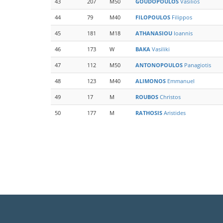
43
207
M50
GOUDOPOULOS
Vasilios
44
79
M40
FILOPOULOS
Filippos
45
181
M18
ATHANASIOU
Ioannis
46
173
W
BAKA
Vasiliki
47
112
M50
ANTONOPOULOS
Panagiotis
48
123
M40
ALIMONOS
Emmanuel
49
17
M
ROUBOS
Christos
50
177
M
RATHOSIS
Aristides
Σελιδοποίηση