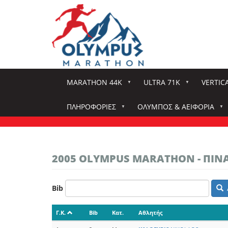
Παράκαμψη
προς
το
κυρίως
περιεχόμενο
MARATHON 44K
ULTRA 71K
VERTIC
ΠΛΗΡΟΦΟΡΊΕΣ
ΌΛΥΜΠΟΣ & ΑΕΙΦΟΡΊΑ
2005 OLYMPUS MARATHON - ΠΙ
Bib
Γ.Κ.
Bib
Κατ.
Αθλητής