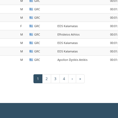
M
GRC
00:01
M
GRC
00:01
M
GRC
00:01
F
GRC
EOS Kalamatas
00:01
M
GRC
Efhideios Athlos
00:01
M
GRC
EOS Kalamatas
00:01
M
GRC
EOS Kalamatas
00:01
M
GRC
Apollon Dytikis Attikis
00:01
Τρέχουσα
1
Σελίδα
2
Σελίδα
3
Σελίδα
4
Next
›
Last
»
σελίδα
page
page