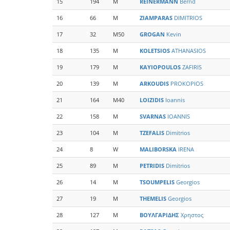
15
194
M
REINERMANN
Bernd
16
66
M
ZIAMPARAS
DIMITRIOS
17
32
M50
GROGAN
Kevin
18
135
M
KOLETSIOS
ATHANASIOS
19
179
M
KAYIOPOULOS
ZAFIRIS
20
139
M
ARKOUDIS
PROKOPIOS
21
164
M40
LOIZIDIS
Ioannis
22
158
M
SVARNAS
IOANNIS
23
104
M
TZEFALIS
Dimitrios
24
8
W
MALIBORSKA
IRENA
25
89
M
PETRIDIS
Dimitrios
26
14
M
TSOUMPELIS
Georgios
27
19
M
THEMELIS
Georgios
28
127
M
ΒΟΥΛΓΑΡΙΔΗΣ
Χρηστος