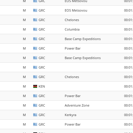
M
GRC
EOS Metsovou
00:01
M
GRC
EOS Metsovou
00:01
M
GRC
Chelones
00:01
M
GRC
Columbia
00:01
M
GRC
Base Camp Expeditions
00:01
M
GRC
Power Bar
00:01
M
GRC
Base Camp Expeditions
00:01
M
GRC
00:01
M
GRC
Chelones
00:01
M
KEN
00:01
M
GRC
Power Bar
00:01
M
GRC
Adventure Zone
00:01
M
GRC
Kerkyra
00:01
M
GRC
Power Bar
00:01