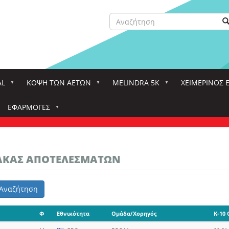
Αναζήτηση
Α
Search
AL
ΚΌΨΗ ΤΩΝ ΑΕΤΏΝ
MELINDRA 5K
ΧΕΙΜΕΡΙΝΟΣ 
ΕΦΑΡΜΟΓΈΣ
ΝΑΚΑΣ ΑΠΟΤΕΛΕΣΜΑΤΩΝ
Αναζήτηση
Φ
Εθνικότητα
Ομάδα/Χορηγός
K-10 