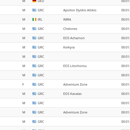
M
DEU
00:01
M
GRC
Apollon Dytikis Attikis
00:01
M
IRL
IMRA
00:01
M
GRC
Chelones
00:01
M
GRC
EOS Acharnon
00:01
M
GRC
Kerkyra
00:01
M
GRC
00:01
M
GRC
EOS Litochorou
00:01
M
GRC
00:01
F
GRC
Adventure Zone
00:01
M
GRC
EOS Kavalas
00:01
M
GRC
00:01
M
GRC
Adventure Zone
00:01
M
GRC
00:01