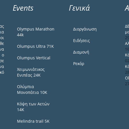
Events
Γενικά
Α
ας
Δ
Olympus Marathon
Διοργάνωση
ια
μ
44k
οι
2
Ειδήσεις
θε
Α
Olumpus Ultra 71K
να
1
Διαμονή
 ο
Κ
Olumpus Vertical
σε
0
Ρεκόρ
να
Κ
Χειμωνιάτικος
κό
2
Ενιπέας 24Κ
O
2
Ολύμπια
Μονοπάτια 10Κ
Κόψη των Αετών
14Κ
Melindra trail 5Κ