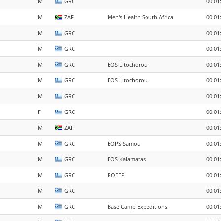
M
GRC
00:01
M
ZAF
Men's Health South Africa
00:01
M
GRC
00:01
M
GRC
00:01
M
GRC
EOS Litochorou
00:01
M
GRC
EOS Litochorou
00:01
M
GRC
00:01
F
GRC
00:01
M
ZAF
00:01
M
GRC
EOPS Samou
00:01
M
GRC
EOS Kalamatas
00:01
M
GRC
POEEP
00:01
M
GRC
00:01
M
GRC
Base Camp Expeditions
00:01