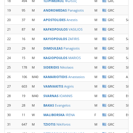
18
494
M
ΤΣΙΡΙΜΩΚΟΣ
Φωτιος
M
GRC
19
95
M
ANDROMEDAS
Panagiotis
M
GRC
20
37
M
APOSTOLIDES
Anestis
M
GRC
Sea 
21
87
M
KAFKOPOULOS
VASILIOS
M
GRC
22
16
M
KAYIOPOULOS
ZAFIRIS
M
GRC
Samo
23
29
M
DIMOULEAS
Panagiotis
M
GRC
SDY 
24
15
M
KAGIOPOULOS
MARIOS
M
GRC
Samo
25
178
M
SIDERIDIS
Nikolaos
M
GRC
SEVA
26
106
M40
KAMARIOTIDIS
Anastasios
M
GRC
Arc
27
603
M
VAMVAKITIS
Argiris
M
GRC
SDY 
28
19
M40
SVARNAS
IOANNIS
M
GRC
EOS 
29
28
M
BAKAS
Evangelos
M
GRC
SDY 
30
11
W
MALIBORSKA
IRENA
F
GRC
EOS 
31
647
M
TZIOTIS
Nikiforos
M
GRC