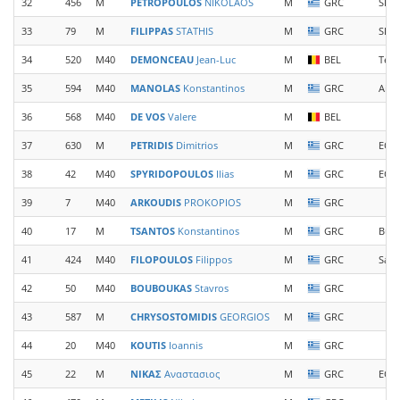
32
456
M
PETROPOULOS
NIKOLAOS
M
GRC
SEO 
33
79
M
FILIPPAS
STATHIS
M
GRC
SEO 
34
520
M40
DEMONCEAU
Jean-Luc
M
BEL
Tea
35
594
M40
MANOLAS
Konstantinos
M
GRC
Aiol
36
568
M40
DE VOS
Valere
M
BEL
37
630
M
PETRIDIS
Dimitrios
M
GRC
EOS 
38
42
M40
SPYRIDOPOULOS
Ilias
M
GRC
EOS 
39
7
M40
ARKOUDIS
PROKOPIOS
M
GRC
40
17
M
TSANTOS
Konstantinos
M
GRC
Βιο
41
424
M40
FILOPOULOS
Filippos
M
GRC
Samo
42
50
M40
BOUBOUKAS
Stavros
M
GRC
43
587
M
CHRYSOSTOMIDIS
GEORGIOS
M
GRC
44
20
M40
KOUTIS
Ioannis
M
GRC
45
22
M
ΝΙΚΑΣ
Αναστασιος
M
GRC
EOS 