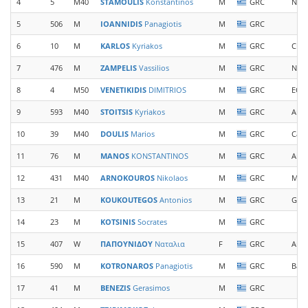
4
5
M40
STAMOULIS
Konstantinos
M
GRC
New 
5
506
M
IOANNIDIS
Panagiotis
M
GRC
6
10
M
KARLOS
Kyriakos
M
GRC
Chel
7
476
M
ZAMPELIS
Vassilios
M
GRC
New 
8
4
M50
VENETIKIDIS
DIMITRIOS
M
GRC
EOS 
9
593
M40
STOITSIS
Kyriakos
M
GRC
Arc
10
39
M40
DOULIS
Marios
M
GRC
Casa
11
76
M
MANOS
KONSTANTINOS
M
GRC
Arca
12
431
M40
ARNOKOUROS
Nikolaos
M
GRC
Mon
13
21
M
KOUKOUTEGOS
Antonios
M
GRC
Gian
14
23
M
KOTSINIS
Socrates
M
GRC
15
407
W
ΠΑΠΟΥΝΙΔΟΥ
Ναταλια
F
GRC
Anim
16
590
M
KOTRONAROS
Panagiotis
M
GRC
Base
17
41
M
BENEZIS
Gerasimos
M
GRC