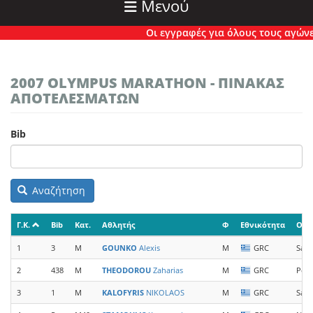
Μενού
Οι εγγραφές για όλους τους αγώνες έ
2007 OLYMPUS MARATHON - ΠΙΝΑΚΑΣ
ΑΠΟΤΕΛΕΣΜΑΤΩΝ
Bib
Αναζήτηση
Γ.Κ.
Bib
Κατ.
Αθλητής
Φ
Εθνικότητα
Ομά
1
3
M
GOUNKO
Alexis
M
GRC
Sal
2
438
M
THEODOROU
Zaharias
M
GRC
Pear
3
1
M
KALOFYRIS
NIKOLAOS
M
GRC
Sal