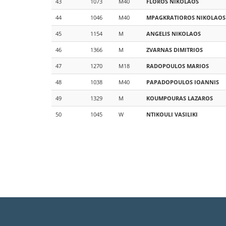
43
1073
M40
FLOROS
NIKOLAOS
44
1046
M40
MPAGKRATIOROS
NIKOLAOS
45
1154
M
ANGELIS
NIKOLAOS
46
1366
M
ZVARNAS
DIMITRIOS
47
1270
M18
RADOPOULOS
MARIOS
48
1038
M40
PAPADOPOULOS
IOANNIS
49
1329
M
KOUMPOURAS
LAZAROS
50
1045
W
NTIKOULI
VASILIKI
Σελιδοποίηση