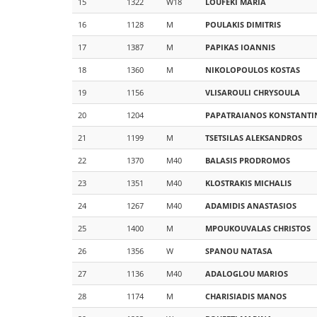
15
1322
W18
LOUFEKI
MARIA
16
1128
M
POULAKIS
DIMITRIS
17
1387
M
PAPIKAS
IOANNIS
18
1360
M
NIKOLOPOULOS
KOSTAS
19
1156
VLISAROULI
CHRYSOULA
20
1204
PAPATRAIANOS
KONSTANTI
21
1199
M
TSETSILAS
ALEKSANDROS
22
1370
M40
BALASIS
PRODROMOS
23
1351
M40
KLOSTRAKIS
MICHALIS
24
1267
M40
ADAMIDIS
ANASTASIOS
25
1400
M
MPOUKOUVALAS
CHRISTOS
26
1356
W
SPANOU
NATASA
27
1136
M40
ADALOGLOU
MARIOS
28
1174
M
CHARISIADIS
MANOS