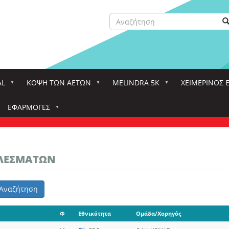
Αναζήτηση
Α
Search
AL
ΚΌΨΗ ΤΩΝ ΑΕΤΏΝ
MELINDRA 5K
ΧΕΙΜΕΡΙΝΟΣ 
ΕΦΑΡΜΟΓΈΣ
ΤΕΛΕΣΜΑΤΩΝ
Αναζήτηση
Φ
Εθνικότητα
Ομάδα/Χορηγός