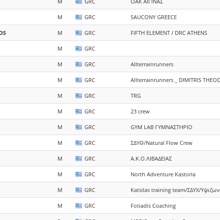
M
GRC
OAK ΑΙΓΙΝΑΣ
M
GRC
SAUCONY GREECE
OS
M
GRC
FIFTH ELEMENT / DRC ATHENS
M
GRC
M
GRC
Allterrainrunners
M
GRC
Allterrainrunners _ DIMITRIS TH
M
GRC
TRG
M
GRC
23 crew
M
GRC
GYM LAB ΓΥΜΝΑΣΤΗΡΙΟ
M
GRC
ΣΔΥΘ/Natural Flow Crew
M
GRC
Α.Κ.Ο.ΛΙΒΑΔΕΙΑΣ
M
GRC
North Adventure Kastoria
M
GRC
Katsilas training team/ΣΔΥΧ/Υψιζω
M
GRC
Fotiadis Coaching