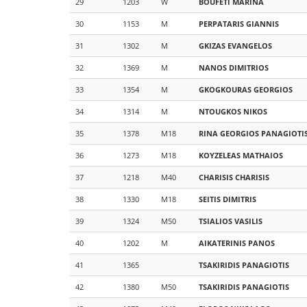
29
1203
W
BOUFETI
MARINA
30
1153
M
PERPATARIS
GIANNIS
31
1302
M
GKIZAS
EVANGELOS
32
1369
M
NANOS
DIMITRIOS
33
1354
M
GKOGKOURAS
GEORGIOS
34
1314
M
NTOUGKOS
NIKOS
35
1378
M18
RINA
GEORGIOS PANAGIOTI
36
1273
M18
KOYZELEAS
MATHAIOS
37
1218
M40
CHARISIS
CHARISIS
38
1330
M18
SEITIS
DIMITRIS
39
1324
M50
TSIALIOS
VASILIS
40
1202
M
AIKATERINIS
PANOS
41
1365
TSAKIRIDIS
PANAGIOTIS
42
1380
M50
TSAKIRIDIS
PANAGIOTIS