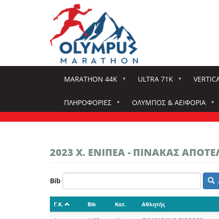
Παράκαμψη
προς
το
κυρίως
περιεχόμενο
MARATHON 44K
ULTRA 71K
VERTIC
ΠΛΗΡΟΦΟΡΊΕΣ
ΌΛΥΜΠΟΣ & ΑΕΙΦΟΡΊΑ
2023 Χ. ΕΝΙΠΕΑ - ΠΙΝΑΚΑΣ ΑΠΟ
Bib
Γ.Κ.
Bib
Κατ.
Αθλητής