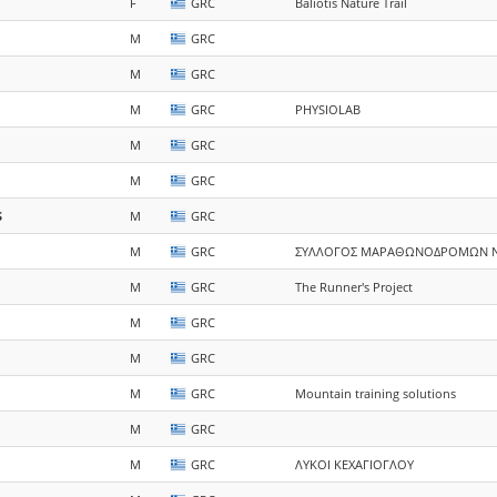
F
GRC
Baliotis Nature Trail
M
GRC
M
GRC
M
GRC
PHYSIOLAB
M
GRC
M
GRC
S
M
GRC
M
GRC
ΣΥΛΛΟΓΟΣ ΜΑΡΑΘΩΝΟΔΡΟΜΩΝ Ν
M
GRC
The Runner's Project
M
GRC
M
GRC
M
GRC
Mountain training solutions
M
GRC
M
GRC
ΛΥΚΟΙ ΚΕΧΑΓΙΟΓΛΟΥ