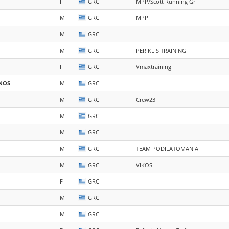
F
GRC
MPP/Scott Running Gr
M
GRC
MPP
M
GRC
M
GRC
PERIKLIS TRAINING
F
GRC
Vmaxtraining
NOS
M
GRC
M
GRC
Crew23
M
GRC
M
GRC
M
GRC
TEAM PODILATOMANIA
M
GRC
VIKOS
F
GRC
M
GRC
M
GRC