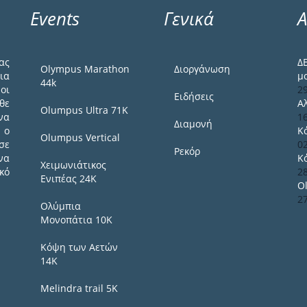
Events
Γενικά
Α
ας
Δ
Olympus Marathon
Διοργάνωση
ια
μ
44k
οι
2
Ειδήσεις
θε
Α
Olumpus Ultra 71K
να
1
Διαμονή
 ο
Κ
Olumpus Vertical
σε
0
Ρεκόρ
να
Κ
Χειμωνιάτικος
κό
2
Ενιπέας 24Κ
O
2
Ολύμπια
Μονοπάτια 10Κ
Κόψη των Αετών
14Κ
Melindra trail 5Κ