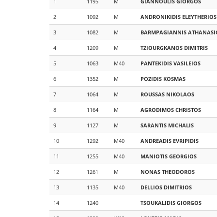
1
1195
M
GIANNOULIS
GIORGOS
2
1092
M
ANDRONIKIDIS
ELEYTHERIOS
3
1082
M
BARMPAGIANNIS
ATHANASI
4
1209
M
TZIOURGKANOS
DIMITRIS
5
1063
M40
PANTEKIDIS
VASILEIOS
6
1352
M
POZIDIS
KOSMAS
7
1064
M
ROUSSAS
NIKOLAOS
8
1164
M
AGRODIMOS
CHRISTOS
9
1127
M
SARANTIS
MICHALIS
10
1292
M40
ANDREADIS
EVRIPIDIS
11
1255
M40
MANIOTIS
GEORGIOS
12
1261
M
NONAS
THEODOROS
13
1135
M40
DELLIOS
DIMITRIOS
14
1240
TSOUKALIDIS
GIORGOS