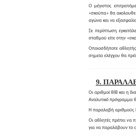
Ο μέγιστος επιτρεπόμ
«σκούπα» θα ακολουθεί
αγώνα και να εξασφαλίσ
Σε περίπτωση εγκατάλ
σταθμού είτε στην «σκ
Οποιοσδήποτε αθλητής/
σημεία ελέγχου θα πρέ
9. ΠΑΡΑΛΑ
Οι αριθμοί BIB και η δ
Αναλυτικό πρόγραμμα θ
Η παραλαβή αριθμούς BI
Οι αθλητές πρέπει να 
για να παραλάβουν το 