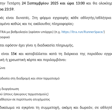
 την Τετάρτη
24 Σεπτεμβρίου 2025 και ώρα 13:00
και θα ολοκλη
ρα 23:59
.
ές είναι δυνατές. Στη φόρμα εγγραφής κάθε αθλητής/αθλήτρια
ομένα καθώς και τις ακόλουθες πληροφορίες:
 ITRA με βαθμολογία (εφόσον υπάρχει) (π.χ.
https://itra.run/RunnerSpace/
)
γραφικό
ι εφόσον έχει γίνει η διαδικασία πληρωμής.
 είναι
15€
και καταβάλλεται κατά τη διάρκεια της περιόδου εγγ
ική ή χρεωστική κάρτα και περιλαμβάνει:
γώνα
οδοσία στη διαδρομή και στον τερματισμό
η διοργάνωση
ού (στους έγκυρους τερματισμούς)
 αθλητών σε περίπτωση ατυχήματος
δικαίωμα να εγκρίνει τη συμμετοχή, ακόμη και δωρεάν, σε αθλητέ