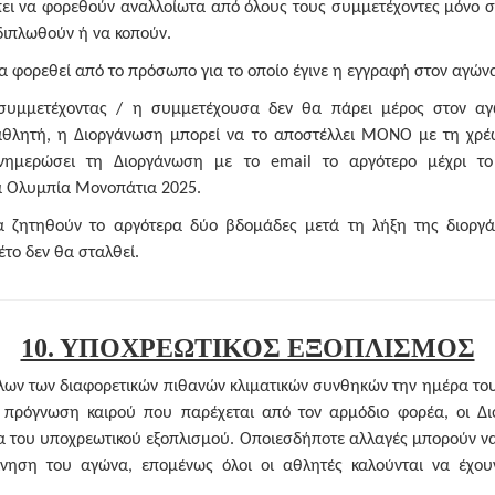
πει να φορεθούν αναλλοίωτα από όλους τους συμμετέχοντες μόνο 
 διπλωθούν ή να κοπούν.
α φορεθεί από το πρόσωπο για το οποίο έγινε η εγγραφή στον αγών
συμμετέχοντας / η συμμετέχουσα δεν θα πάρει μέρος στον αγ
αθλητή, η Διοργάνωση μπορεί να το αποστέλλει ΜΟΝΟ με τη χρ
νημερώσει τη Διοργάνωση με το email το αργότερο μέχρι το κ
α Ολυμπία Μονοπάτια 2025.
 ζητηθούν το αργότερα δύο βδομάδες μετά τη λήξη της διοργά
το δεν θα σταλθεί.
10. ΥΠΟΧΡΕΩΤΙΚΟΣ ΕΞΟΠΛΙΣΜΟΣ
όλων των διαφορετικών πιθανών κλιματικών συνθηκών την ημέρα του
 πρόγνωση καιρού που παρέχεται από τον αρμόδιο φορέα, οι Δ
α του υποχρεωτικού εξοπλισμού. Οποιεσδήποτε αλλαγές μπορούν να
ίνηση του αγώνα, επομένως όλοι οι αθλητές καλούνται να έχου