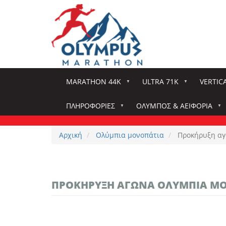
Παράκαμψη
προς
το
κυρίως
περιεχόμενο
MARATHON 44K
ULTRA 71K
VERTIC
ΠΛΗΡΟΦΟΡΊΕΣ
ΌΛΥΜΠΟΣ & ΑΕΙΦΟΡΊΑ
Αρχική
Ολύμπια μονοπάτια
Προκήρυξη αγ
ΠΡΟΚΉΡΥΞΗ ΑΓΏΝΑ ΟΛΎΜΠΙΑ Μ