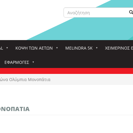
Αναζήτηση
Α
Search
AL
ΚΌΨΗ ΤΩΝ ΑΕΤΏΝ
MELINDRA 5K
ΧΕΙΜΕΡΙΝΟΣ 
ΕΦΑΡΜΟΓΈΣ
ώνα Ολύμπια Μονοπάτια
ΟΝΟΠΆΤΙΑ