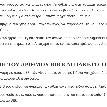
ενος χρόνος για να φτάσει αθλητής/αθλήτρια στη γραμμή τερμα
 τον τελευταίο δρομέα, προκειμένου να βοηθήσει τους αθλητές που
ει βοήθεια για όποιον τραυματιστεί ή χρειάζεται βοήθεια.
ειψης ο αθλητής είναι υποχρεωμένος να παραδώσει το νούμερο 
ούπα».
αθλήτρια που εγκαταλείπει τον αγώνα σε οποιοδήποτε σημείο εκ
πει να επιστρέψει στο Λιτόχωρο και να ενημερώσει αμέσως τους Δι
ΒΗ ΤΟΥ ΑΡΙΘΜΟΥ BIB ΚΑΙ ΠΑΚΕΤΟ 
ιανομή πακέτων αθλητών γίνονται στο Δημοτικό Πάρκο Λιτοχώρου όπ
α ανακοινωθεί αργότερα.
B του αγώνα και πακέτων των αθλητών γίνεται μόνο τις ώρες λειτο
προσκομίσουν έγκυρο έγγραφο ταυτοποίησης και ταυτοπροσωπίας (τ
αριθμό BIB.