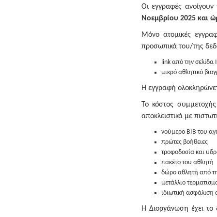
Οι εγγραφές ανοίγουν
Νοεμβρίου 2025 και ώ
Μόνο ατομικές εγγραφ
προσωπικά του/της δεδ
link από την σελίδα
μικρό αθλητικό βιο
Η εγγραφή ολοκληρώνετα
Το κόστος συμμετοχής
αποκλειστικά με πιστωτ
νούμερο BIB του α
πρώτες βοήθειες
τροφοδοσία και υδρ
πακέτο του αθλητή
δώρο αθλητή από τ
μετάλλιο τερματισμ
ιδιωτική ασφάλιση
Η Διοργάνωση έχει το 