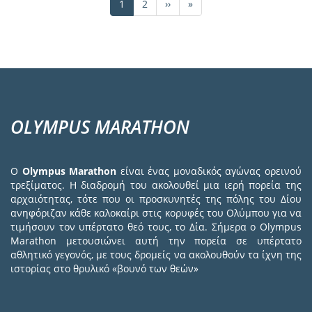
Τρέχουσα
1
Σελίδα
2
Next
››
Last
»
σελίδα
page
page
OLYMPUS MARATHON
Ο
Olympus Marathon
είναι ένας μοναδικός αγώνας ορεινού
τρεξίματος. Η διαδρομή του ακολουθεί μια ιερή πορεία της
αρχαιότητας, τότε που οι προσκυνητές της πόλης του Δίου
ανηφόριζαν κάθε καλοκαίρι στις κορυφές του Ολύμπου για να
τιμήσουν τον υπέρτατο θεό τους, το Δία. Σήμερα ο Olympus
Marathon μετουσιώνει αυτή την πορεία σε υπέρτατο
αθλητικό γεγονός, με τους δρομείς να ακολουθούν τα ίχνη της
ιστορίας στο θρυλικό «βουνό των θεών»