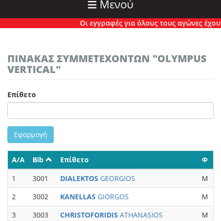
Μενού
Οι εγγραφές για όλους τους αγώνες έχουν πλ
ΠΙΝΑΚΑΣ ΣΥΜΜΕΤΕΧΟΝΤΩΝ "OLYMPUS
VERTICAL"
Επίθετο
Εφαρμογή
Α/Α
Bib
Επίθετο
Φ
Κ
1
3001
DIALEKTOS
GEORGIOS
M
M
2
3002
KANELLAS
GIORGOS
M
3
3003
CHRISTOFORIDIS
ATHANASIOS
M
M