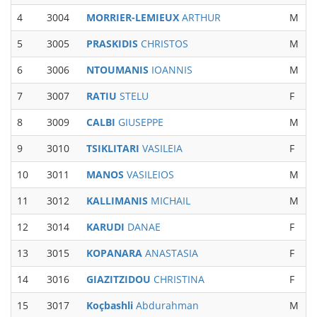
4
3004
MORRIER-LEMIEUX
ARTHUR
M
M
5
3005
PRASKIDIS
CHRISTOS
M
M
6
3006
NTOUMANIS
IOANNIS
M
7
3007
RATIU
STELU
F
8
3009
CALBI
GIUSEPPE
M
M
9
3010
TSIKLITARI
VASILEIA
F
10
3011
MANOS
VASILEIOS
M
11
3012
KALLIMANIS
MICHAIL
M
12
3014
KARUDI
DANAE
F
W
13
3015
KOPANARA
ANASTASIA
F
14
3016
GIAZITZIDOU
CHRISTINA
F
15
3017
Koçbashli
Abdurahman
M
M