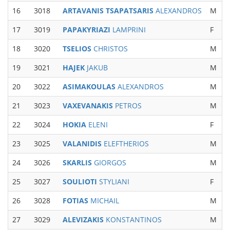
16
3018
ARTAVANIS TSAPATSARIS
ALEXANDROS
M
17
3019
PAPAKYRIAZI
LAMPRINI
F
W
18
3020
TSELIOS
CHRISTOS
M
19
3021
HAJEK
JAKUB
M
M
20
3022
ASIMAKOULAS
ALEXANDROS
M
M
21
3023
VAXEVANAKIS
PETROS
M
M
22
3024
HOKIA
ELENI
F
23
3025
VALANIDIS
ELEFTHERIOS
M
M
24
3026
SKARLIS
GIORGOS
M
M
25
3027
SOULIOTI
STYLIANI
F
26
3028
FOTIAS
MICHAIL
M
M
27
3029
ALEVIZAKIS
KONSTANTINOS
M
M