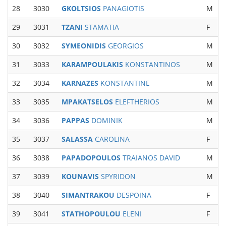
28
3030
GKOLTSIOS
PANAGIOTIS
M
M
29
3031
TZANI
STAMATIA
F
W
30
3032
SYMEONIDIS
GEORGIOS
M
M
31
3033
KARAMPOULAKIS
KONSTANTINOS
M
M
32
3034
KARNAZES
KONSTANTINE
M
M
33
3035
MPAKATSELOS
ELEFTHERIOS
M
34
3036
PAPPAS
DOMINIK
M
35
3037
SALASSA
CAROLINA
F
36
3038
PAPADOPOULOS
TRAIANOS DAVID
M
M
37
3039
KOUNAVIS
SPYRIDON
M
M
38
3040
SIMANTRAKOU
DESPOINA
F
39
3041
STATHOPOULOU
ELENI
F