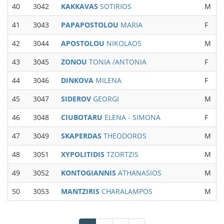
40
3042
KAKKAVAS
SOTIRIOS
M
M
41
3043
PAPAPOSTOLOU
MARIA
F
42
3044
APOSTOLOU
NIKOLAOS
M
M
43
3045
ZONOU
TONIA /ANTONIA
F
W
44
3046
DINKOVA
MILENA
F
W
45
3047
SIDEROV
GEORGI
M
M
46
3048
CIUBOTARU
ELENA - SIMONA
F
W
47
3049
SKAPERDAS
THEODOROS
M
M
48
3051
XYPOLITIDIS
TZORTZIS
M
49
3052
KONTOGIANNIS
ATHANASIOS
M
M
50
3053
MANTZIRIS
CHARALAMPOS
M
M
Σελιδοποίηση