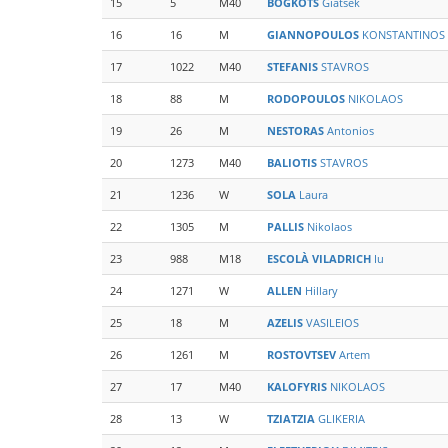
15
5
M40
BOGKOTS
Giatsek
16
16
M
GIANNOPOULOS
KONSTANTINOS
17
1022
M40
STEFANIS
STAVROS
18
88
M
RODOPOULOS
NIKOLAOS
19
26
M
NESTORAS
Antonios
20
1273
M40
BALIOTIS
STAVROS
21
1236
W
SOLA
Laura
22
1305
M
PALLIS
Nikolaos
23
988
M18
ESCOLÀ VILADRICH
Iu
24
1271
W
ALLEN
Hillary
25
18
M
AZELIS
VASILEIOS
26
1261
M
ROSTOVTSEV
Artem
27
17
M40
KALOFYRIS
NIKOLAOS
28
13
W
TZIATZIA
GLIKERIA