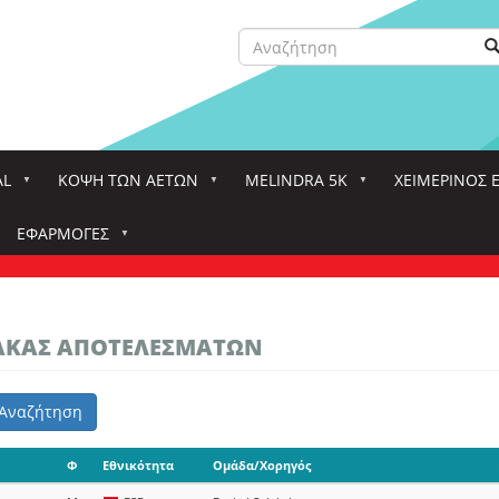
Αναζήτηση
Α
Search
AL
ΚΌΨΗ ΤΩΝ ΑΕΤΏΝ
MELINDRA 5K
ΧΕΙΜΕΡΙΝΟΣ 
ΕΦΑΡΜΟΓΈΣ
ΝΑΚΑΣ ΑΠΟΤΕΛΕΣΜΑΤΩΝ
Αναζήτηση
Φ
Εθνικότητα
Ομάδα/Χορηγός