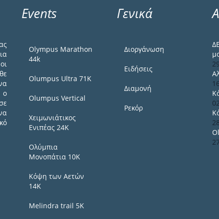
Events
Γενικά
Α
ας
Δ
Olympus Marathon
Διοργάνωση
ια
μ
44k
οι
2
Ειδήσεις
θε
Α
Olumpus Ultra 71K
να
1
Διαμονή
 ο
Κ
Olumpus Vertical
σε
0
Ρεκόρ
να
Κ
Χειμωνιάτικος
κό
2
Ενιπέας 24Κ
O
2
Ολύμπια
Μονοπάτια 10Κ
Κόψη των Αετών
14Κ
Melindra trail 5Κ