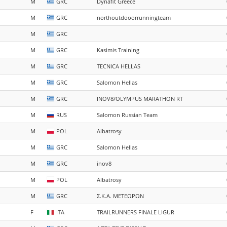
M
GRC
Dynafit Greece
M
GRC
northoutdooorrunningteam
M
GRC
M
GRC
Kasimis Training
M
GRC
TECNICA HELLAS
M
GRC
Salomon Hellas
M
GRC
INOV8/OLYMPUS MARATHON RT
M
RUS
Salomon Russian Team
M
POL
Albatrosy
M
GRC
Salomon Hellas
M
GRC
inov8
M
POL
Albatrosy
M
GRC
Σ.Κ.Α. ΜΕΤΕΩΡΩΝ
F
ITA
TRAILRUNNERS FINALE LIGUR