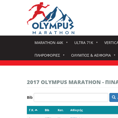
Παράκαμψη
προς
το
κυρίως
περιεχόμενο
MARATHON 44K
ULTRA 71K
VERTIC
ΠΛΗΡΟΦΟΡΊΕΣ
ΌΛΥΜΠΟΣ & ΑΕΙΦΟΡΊΑ
2017 OLYMPUS MARATHON - ΠΙ
Bib
Γ.Κ.
Bib
Κατ.
Αθλητής