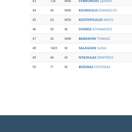
43
124
M40
SYMEONIDIS
Symeon
44
34
M40
KOUKOULIS
EVANGELOS
45
24
M50
KOSTOPOULOS
NIKOS
46
30
M
SIOMOS
ATHANASIOS
47
42
M40
BARANOW
TOMASZ
48
1403
M
SALAGEAN
Stefan
49
46
M
NTAOULAS
DIMITRIOS
50
71
M
BUZUKAS
ODYSSEAS
Σελιδοποίηση