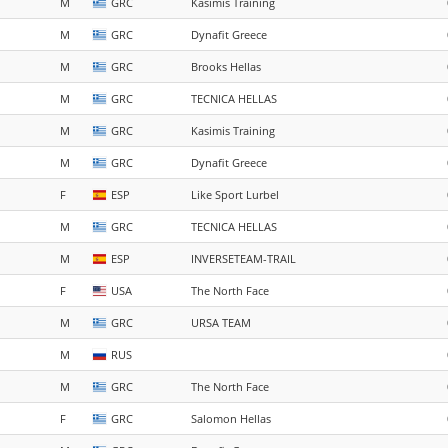
M
GRC
Kasimis Training
M
GRC
Dynafit Greece
M
GRC
Brooks Hellas
M
GRC
TECNICA HELLAS
M
GRC
Kasimis Training
M
GRC
Dynafit Greece
F
ESP
Like Sport Lurbel
M
GRC
TECNICA HELLAS
M
ESP
INVERSETEAM-TRAIL
F
USA
The North Face
M
GRC
URSA TEAM
M
RUS
M
GRC
The North Face
F
GRC
Salomon Hellas