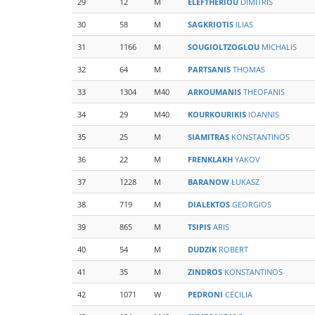
29
12
M
ELEFTHERIOU
DIMITRIS
30
58
M
SAGKRIOTIS
ILIAS
31
1166
M
SOUGIOLTZOGLOU
MICHALIS
32
64
M
PARTSANIS
THOMAS
33
1304
M40
ARKOUMANIS
THEOFANIS
34
29
M40
KOURKOURIKIS
IOANNIS
35
25
M
SIAMITRAS
KONSTANTINOS
36
22
M
FRENKLAKH
YAKOV
37
1228
M
BARANOW
ŁUKASZ
38
719
M
DIALEKTOS
GEORGIOS
39
865
M
TSIPIS
ARIS
40
54
M
DUDZIK
ROBERT
41
35
M
ZINDROS
KONSTANTINOS
42
1071
W
PEDRONI
CECILIA