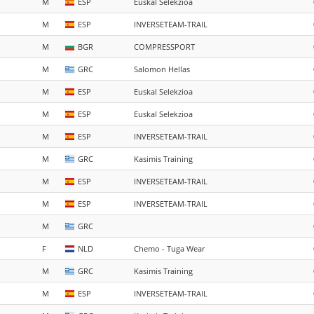
M
ESP
Euskal Selekzioa
M
ESP
INVERSETEAM-TRAIL
M
BGR
COMPRESSPORT
M
GRC
Salomon Hellas
M
ESP
Euskal Selekzioa
M
ESP
Euskal Selekzioa
M
ESP
INVERSETEAM-TRAIL
M
GRC
Kasimis Training
M
ESP
INVERSETEAM-TRAIL
M
ESP
INVERSETEAM-TRAIL
M
GRC
F
NLD
Chemo - Tuga Wear
M
GRC
Kasimis Training
M
ESP
INVERSETEAM-TRAIL