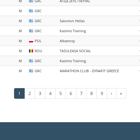
M
GRC
ΑΠΣΔ ΖΕΥΣ ΠΙΕΡΙΑΣ
M
GRC
M
GRC
Salomon Hellas
M
GRC
Kasimis Training
M
POL
Albatrosy
M
ROU
TASULEASA SOCIAL
M
GRC
Kasimis Training
M
GRC
MARATHON CLUB - DYNAFIT GREECE
Τρέχουσα
1
Σελίδα
2
Σελίδα
3
Σελίδα
4
Σελίδα
5
Σελίδα
6
Σελίδα
7
Σελίδα
8
Σελίδα
9
Next
›
Last
»
σελίδα
page
page