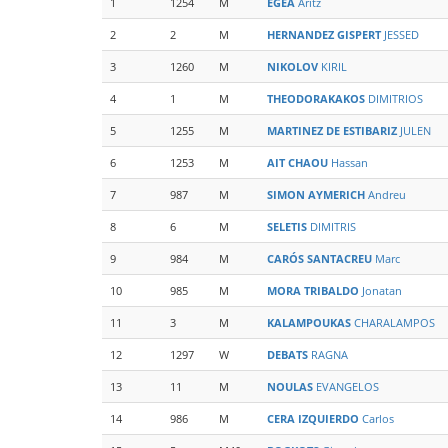
1
1254
M
EGEA
Aritz
2
2
M
HERNANDEZ GISPERT
JESSED
3
1260
M
NIKOLOV
KIRIL
4
1
M
THEODORAKAKOS
DIMITRIOS
5
1255
M
MARTINEZ DE ESTIBARIZ
JULEN
6
1253
M
AIT CHAOU
Hassan
7
987
M
SIMON AYMERICH
Andreu
8
6
M
SELETIS
DIMITRIS
9
984
M
CARÓS SANTACREU
Marc
10
985
M
MORA TRIBALDO
Jonatan
11
3
M
KALAMPOUKAS
CHARALAMPOS
12
1297
W
DEBATS
RAGNA
13
11
M
NOULAS
EVANGELOS
14
986
M
CERA IZQUIERDO
Carlos