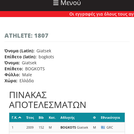
Μενού
Οι εγγραφές για όλους τους αγών
ATHLETE: 1807
Όνομα (Latin)
Giatsek
Επίθετο (latin)
bogkots
Όνομα
Giatsek
Επίθετο
BOGKOTS
Φύλλο
Male
Χώρα
Ελλάδα
ΠΙΝΑΚΑΣ
ΑΠΟΤΕΛΕΣΜΑΤΩΝ
Γ.Κ.
Έτος
Bib
Κατ.
Αθλητής
Φ
Εθνικότητα
Ομάδ
1
2009
152
M
BOGKOTS
Giatsek
M
GRC