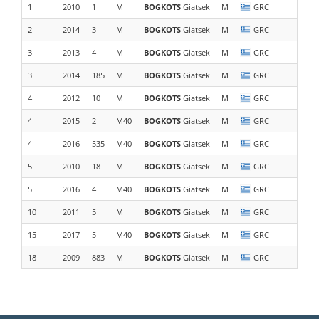
1
2010
1
M
BOGKOTS
Giatsek
M
GRC
2
2014
3
M
BOGKOTS
Giatsek
M
GRC
Kasim
3
2013
4
M
BOGKOTS
Giatsek
M
GRC
Kasim
3
2014
185
M
BOGKOTS
Giatsek
M
GRC
4
2012
10
M
BOGKOTS
Giatsek
M
GRC
Kasim
4
2015
2
M40
BOGKOTS
Giatsek
M
GRC
Kasimi
4
2016
535
M40
BOGKOTS
Giatsek
M
GRC
Kasim
5
2010
18
M
BOGKOTS
Giatsek
M
GRC
OrkaT
5
2016
4
M40
BOGKOTS
Giatsek
M
GRC
Kasim
10
2011
5
M
BOGKOTS
Giatsek
M
GRC
Orkat
15
2017
5
M40
BOGKOTS
Giatsek
M
GRC
Kasim
18
2009
883
M
BOGKOTS
Giatsek
M
GRC