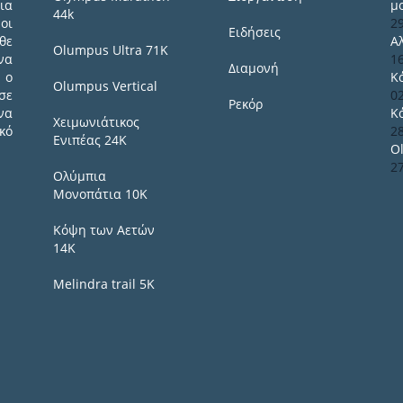
ια
μ
44k
οι
2
Ειδήσεις
θε
Α
Olumpus Ultra 71K
να
1
Διαμονή
 ο
Κ
Olumpus Vertical
σε
0
Ρεκόρ
να
Κ
Χειμωνιάτικος
κό
2
Ενιπέας 24Κ
O
2
Ολύμπια
Μονοπάτια 10Κ
Κόψη των Αετών
14Κ
Melindra trail 5Κ