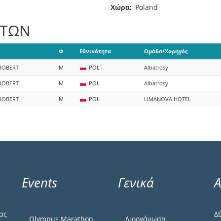
Χώρα
Poland
ΑΤΩΝ
Φ
Εθνικότητα
Ομάδα/Χορηγός
ROBERT
M
POL
Albatrosy
ROBERT
M
POL
Albatrosy
ROBERT
M
POL
LIMANOVA HOTEL
Events
Γενικά
Α
ας
Δ
Olympus Marathon
Διοργάνωση