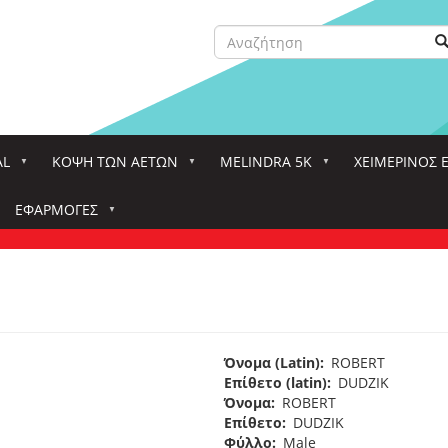
Αναζήτηση
Α
Search
AL
ΚΌΨΗ ΤΩΝ ΑΕΤΏΝ
MELINDRA 5K
ΧΕΙΜΕΡΙΝΟΣ 
ΕΦΑΡΜΟΓΈΣ
Όνομα (Latin)
ROBERT
Επίθετο (latin)
DUDZIK
Όνομα
ROBERT
Επίθετο
DUDZIK
Φύλλο
Male