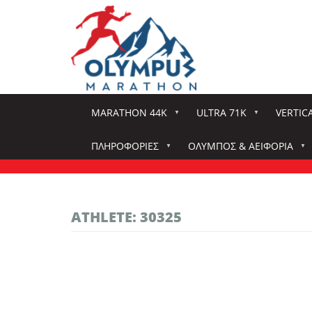
Παράκαμψη
προς
το
κυρίως
περιεχόμενο
MARATHON 44K
ULTRA 71K
VERTIC
ΠΛΗΡΟΦΟΡΊΕΣ
ΌΛΥΜΠΟΣ & ΑΕΙΦΟΡΊΑ
ATHLETE: 30325