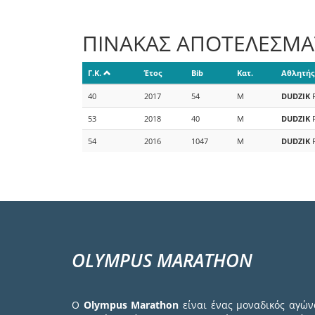
ΠΙΝΑΚΑΣ ΑΠΟΤΕΛΕΣΜ
Γ.Κ.
Έτος
Bib
Κατ.
Αθλητής
40
2017
54
M
DUDZIK
53
2018
40
M
DUDZIK
54
2016
1047
M
DUDZIK
OLYMPUS MARATHON
Ο
Olympus Marathon
είναι ένας μοναδικός αγών