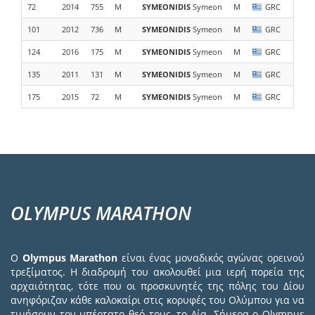
72
2014
755
M
SYMEONIDIS
Symeon
M
GRC
Α
101
2012
736
M
SYMEONIDIS
Symeon
M
GRC
Α
124
2016
175
M
SYMEONIDIS
Symeon
M
GRC
Α
135
2011
131
M
SYMEONIDIS
Symeon
M
GRC
175
2015
72
M
SYMEONIDIS
Symeon
M
GRC
Α
OLYMPUS MARATHON
Ο
Olympus Marathon
είναι ένας μοναδικός αγώνας ορεινού
τρεξίματος. Η διαδρομή του ακολουθεί μια ιερή πορεία της
αρχαιότητας, τότε που οι προσκυνητές της πόλης του Δίου
ανηφόριζαν κάθε καλοκαίρι στις κορυφές του Ολύμπου για να
τιμήσουν τον υπέρτατο θεό τους, το Δία. Σήμερα ο Olympus