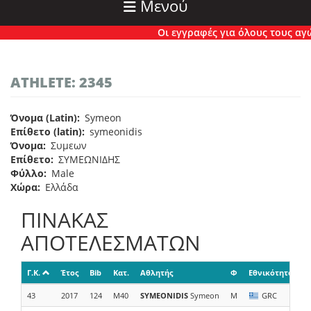
Μενού
Οι εγγραφές για όλους τους αγώνε
ATHLETE: 2345
Όνομα (Latin)
Symeon
Επίθετο (latin)
symeonidis
Όνομα
Συμεων
Επίθετο
ΣΥΜΕΩΝΙΔΗΣ
Φύλλο
Male
Χώρα
Ελλάδα
ΠΙΝΑΚΑΣ
ΑΠΟΤΕΛΕΣΜΑΤΩΝ
Γ.Κ.
Έτος
Bib
Κατ.
Αθλητής
Φ
Εθνικότητα
Ο
43
2017
124
M40
SYMEONIDIS
Symeon
M
GRC
Α