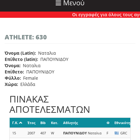
Μενού
Οι εγγραφές για όλους τους αγών
ATHLETE: 630
Όνομα (Latin)
Ναταλια
Επίθετο (latin)
ΠΑΠΟΥΝΙΔΟΥ
Όνομα
Ναταλια
Επίθετο
ΠΑΠΟΥΝΙΔΟΥ
Φύλλο
Female
Χώρα
Ελλάδα
ΠΙΝΑΚΑΣ
ΑΠΟΤΕΛΕΣΜΑΤΩΝ
Γ.Κ.
Έτος
Bib
Κατ.
Αθλητής
Φ
Εθνικότητα
15
2007
407
W
ΠΑΠΟΥΝΙΔΟΥ
Ναταλια
F
GRC