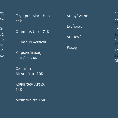
ας
Δ
Olympus Marathon
Διοργάνωση
ια
μ
44k
οι
2
Ειδήσεις
θε
Α
Olumpus Ultra 71K
να
1
Διαμονή
 ο
Κ
Olumpus Vertical
σε
0
Ρεκόρ
να
Κ
Χειμωνιάτικος
κό
2
Ενιπέας 24Κ
O
2
Ολύμπια
Μονοπάτια 10Κ
Κόψη των Αετών
14Κ
Melindra trail 5Κ