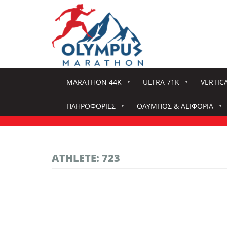
Παράκαμψη
προς
το
κυρίως
περιεχόμενο
MARATHON 44K
ULTRA 71K
VERTIC
ΠΛΗΡΟΦΟΡΊΕΣ
ΌΛΥΜΠΟΣ & ΑΕΙΦΟΡΊΑ
ATHLETE: 723