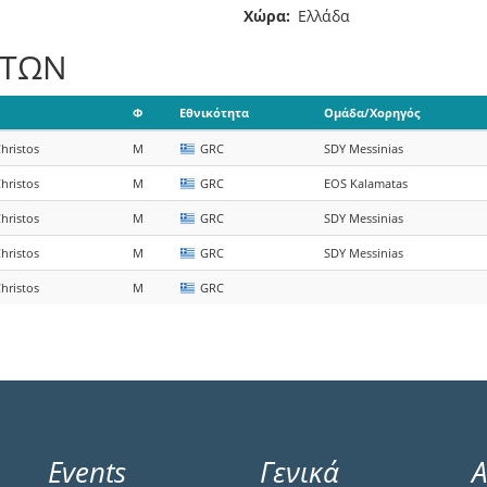
Χώρα
Ελλάδα
ΑΤΩΝ
Φ
Εθνικότητα
Ομάδα/Χορηγός
hristos
M
GRC
SDY Messinias
hristos
M
GRC
EOS Kalamatas
hristos
M
GRC
SDY Messinias
hristos
M
GRC
SDY Messinias
hristos
M
GRC
Events
Γενικά
Α