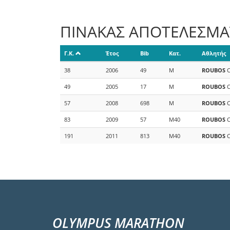
ΠΙΝΑΚΑΣ ΑΠΟΤΕΛΕΣΜ
Γ.Κ.
Έτος
Bib
Κατ.
Αθλητής
38
2006
49
M
ROUBOS
C
49
2005
17
M
ROUBOS
C
57
2008
698
M
ROUBOS
C
83
2009
57
M40
ROUBOS
C
191
2011
813
M40
ROUBOS
C
OLYMPUS MARATHON