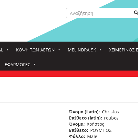
Αναζήτηση
Α
Search
AL
ΚΌΨΗ ΤΩΝ ΑΕΤΏΝ
MELINDRA 5K
ΧΕΙΜΕΡΙΝΟΣ 
ΕΦΑΡΜΟΓΈΣ
Όνομα (Latin)
Christos
Επίθετο (latin)
roubos
Όνομα
Χρήστος
Επίθετο
ΡΟΥΜΠΟΣ
Φύλλο
Male