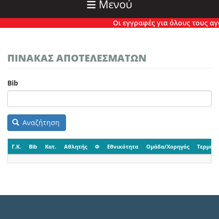
Μενού
Οι εγγραφές για όλους τους αγών
ΠΙΝΑΚΑΣ ΑΠΟΤΕΛΕΣΜΑΤΩΝ
Bib
Αναζήτηση
Γ.Κ.
Bib
Κατ.
Αθλητής
Φ
Εθνικότητα
Ομάδα/Χορηγός
Τερματι