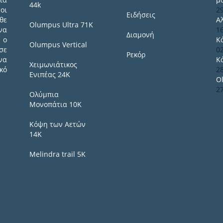
44k
οι
2
Ειδήσεις
θε
Α
Olumpus Ultra 71K
να
1
Διαμονή
 ο
Κ
Olumpus Vertical
σε
0
Ρεκόρ
να
Κ
Χειμωνιάτικος
κό
2
Ενιπέας 24Κ
O
2
Ολύμπια
Μονοπάτια 10Κ
Κόψη των Αετών
14Κ
Melindra trail 5Κ