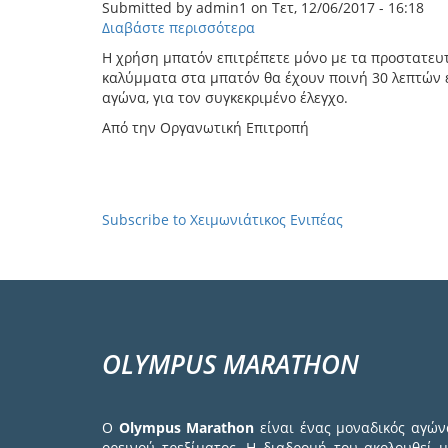
Submitted by
admin1
on
Τετ, 12/06/2017 - 16:18
Ενιπέα
Διαβάστε περισσότερα
για
2024
το
Η χρήση μπατόν επιτρέπετε μόνο με τα προστατευτ
Χρήση
καλύμματα στα μπατόν θα έχουν ποινή 30 λεπτών ε
Μπατόν
αγώνα, για τον συγκεκριμένο έλεγχο.
στον
Από την Οργανωτική Επιτροπή
Χειμωνιάτικο
Ενιπέα
Σελιδοποίηση
Subscribe to Χειμωνιάτικος Ενιπέας
OLYMPUS MARATHON
Ο
Olympus Marathon
είναι ένας μοναδικός αγών
ορεινού τρεξίματος. Η διαδρομή του ακολουθεί μ