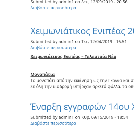
Submitted by
admin1
on
Δευ, 12/09/2019 - 20:56
Διαβάστε περισσότερα
για
το
Μεταγωνιστικό
Δελτίο
Χειμωνιάτικος Ενιπέας 2
Τύπου
14ου
Submitted by
admin1
on
Τετ, 12/04/2019 - 16:51
Χειμωνιάτικου
Διαβάστε περισσότερα
για
Ενιπέα
το
Χειμωνιάτικος Ενιπέας – Τελευταία Νέα
Χειμωνιάτικος
Ενιπέας
2019
Μονοπάτια
-
Το μονοπάτι από την εκκίνηση ως την Γκόλνα και 
Τελευταία
Σε όλη την διαδρομή υπήρχαν αρκετά φύλλα, τα οπο
Νέα
Έναρξη εγγραφών 14ου Χ
Submitted by
admin1
on
Κυρ, 09/15/2019 - 18:54
Διαβάστε περισσότερα
για
το