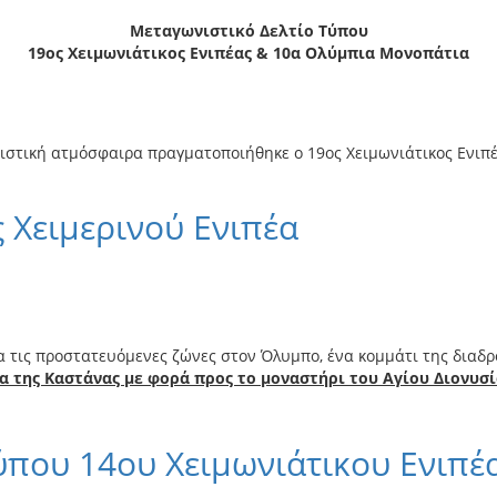
Μεταγωνιστικό Δελτίο Τύπου
19ος Χειμωνιάτικος Ενιπέας & 10α Ολύμπια Μονοπάτια
ωνιστική ατμόσφαιρα πραγματοποιήθηκε ο 19ος Χειμωνιάτικος Ενιπ
 Χειμερινού Ενιπέα
α τις προστατευόμενες ζώνες στον Όλυμπο, ένα κομμάτι της διαδ
α της Καστάνας με φορά προς το μοναστήρι του Αγίου Διονυσί
ύπου 14ου Χειμωνιάτικου Ενιπέ