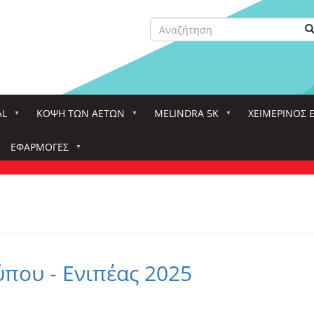
Αναζήτηση
Α
Search
AL
ΚΌΨΗ ΤΩΝ ΑΕΤΏΝ
MELINDRA 5K
ΧΕΙΜΕΡΙΝΟΣ 
ΕΦΑΡΜΟΓΈΣ
ύπου - Ενιπέας 2025