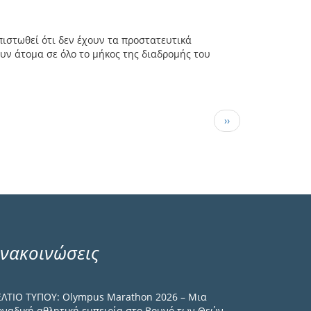
πιστωθεί ότι δεν έχουν τα προστατευτικά
υν άτομα σε όλο το μήκος της διαδρομής του
Next page
››
νακοινώσεις
ΕΛΤΙΟ ΤΥΠΟΥ: Olympus Marathon 2026 – Μια
οναδική αθλητική εμπειρία στο Βουνό των Θεών