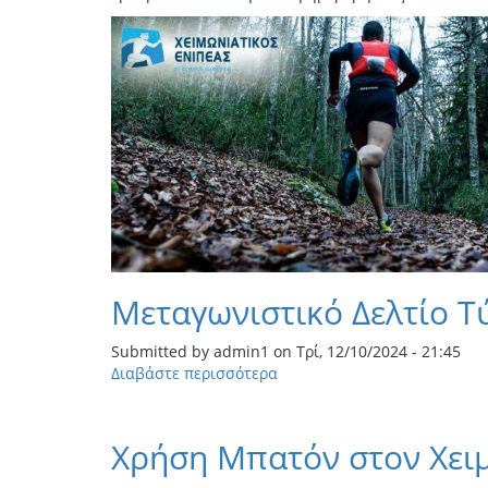
εγγραφών
για
τον
13ο
Χειμωνιάτικου
Ενιπέα
Μεταγωνιστικό Δελτίο Τ
Submitted by
admin1
on
Τρί, 12/10/2024 - 21:45
Διαβάστε περισσότερα
για
το
Μεταγωνιστικό
Δελτίο
Χρήση Μπατόν στον Χειμ
Τύπου
Χειμωνιάτικου