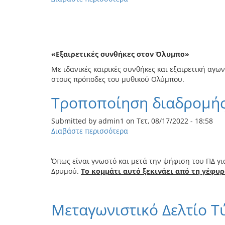
το
Μεταγωνιστικό
Δελτίο
Τύπου
-
«Εξαιρετικές συνθήκες στον Όλυμπο»
Ενιπέας
Με ιδανικές καιρικές συνθήκες και εξαιρετική αγ
2025
στους πρόποδες του μυθικού Ολύμπου.
Τροποποίηση διαδρομής
Submitted by
admin1
on
Τετ, 08/17/2022 - 18:58
Διαβάστε περισσότερα
για
το
Τροποποίηση
Όπως είναι γνωστό και μετά την ψήφιση του ΠΔ γι
διαδρομής
Δρυμού.
Το κομμάτι αυτό ξεκινάει από τη γέφυρ
Χειμερινού
Ενιπέα
Μεταγωνιστικό Δελτίο Τ