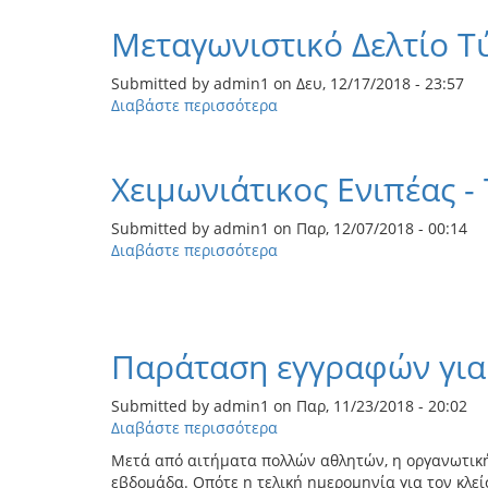
Έναρξη
εγγραφών
Μεταγωνιστικό Δελτίο Τ
14ου
Χειμωνιάτικου
Submitted by
admin1
on
Δευ, 12/17/2018 - 23:57
Ενιπέα
Διαβάστε περισσότερα
για
το
Μεταγωνιστικό
Δελτίο
Χειμωνιάτικος Ενιπέας -
Τύπου
13ου
Submitted by
admin1
on
Παρ, 12/07/2018 - 00:14
Χειμωνιάτικου
Διαβάστε περισσότερα
για
Ενιπέα
το
Χειμωνιάτικος
Ενιπέας
-
Παράταση εγγραφών για 
Τελευταία
Νέα
Submitted by
admin1
on
Παρ, 11/23/2018 - 20:02
Διαβάστε περισσότερα
για
το
Μετά από αιτήματα πολλών αθλητών, η οργανωτική
Παράταση
εβδομάδα. Οπότε η τελική ημερομηνία για τον κλε