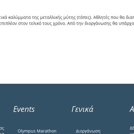
ικά καλύμματα της μεταλλικής μύτης (τάπες). Αθλητές που θα δια
πιπλέον στον τελικό τους χρόνο. Από την διοργάνωσης θα υπάρχο
Events
Γενικά
Α
ας
Δ
Olympus Marathon
Διοργάνωση
ια
μ