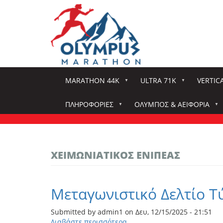
Παράκαμψη
προς
το
κυρίως
περιεχόμενο
MARATHON 44K
ULTRA 71K
VERTIC
ΠΛΗΡΟΦΟΡΊΕΣ
ΌΛΥΜΠΟΣ & ΑΕΙΦΟΡΊΑ
ΧΕΙΜΩΝΙΆΤΙΚΟΣ ΕΝΙΠΈΑΣ
Μεταγωνιστικό Δελτίο Τ
Submitted by
admin1
on
Δευ, 12/15/2025 - 21:51
Διαβάστε περισσότερα
για