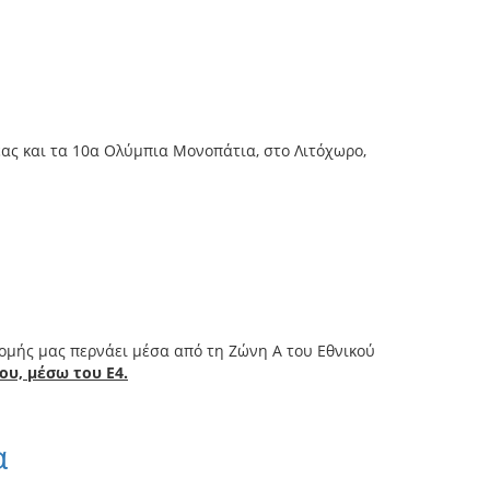
έας και τα 10α Ολύμπια Μονοπάτια, στο Λιτόχωρο,
ρομής μας περνάει μέσα από τη Ζώνη Α του Εθνικού
ου, μέσω του Ε4.
α