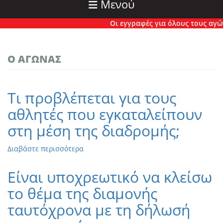
Μενού
Οι εγγραφές για όλους τους αγώνες
Ο ΑΓΏΝΑΣ
Τι προβλέπεται για τους
αθλητές που εγκαταλείπουν
στη μέση της διαδρομής;
Διαβάστε περισσότερα
για
το
Τι
Είναι υποχρεωτικό να κλείσω
προβλέπεται
το θέμα της διαμονής
για
τους
ταυτόχρονα με τη δήλωσή
αθλητές
που