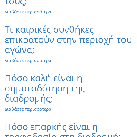
τους;
εξαιτίας
Διαβάστε περισσότερα
για
κακοκαιρίας;
το
Επιτρέπεται
Τι καιρικές συνθήκες
η
επικρατούν στην περιοχή του
υποβοήθηση
αθλητών
αγώνα;
από
συναθλητές
Διαβάστε περισσότερα
για
τους;
το
Τι
Πόσο καλή είναι η
καιρικές
σηματοδότηση της
συνθήκες
επικρατούν
διαδρομής;
στην
περιοχή
Διαβάστε περισσότερα
για
του
το
αγώνα;
Πόσο
Πόσο επαρκής είναι η
καλή
τροφοδοσία στη διαδρομή;
είναι