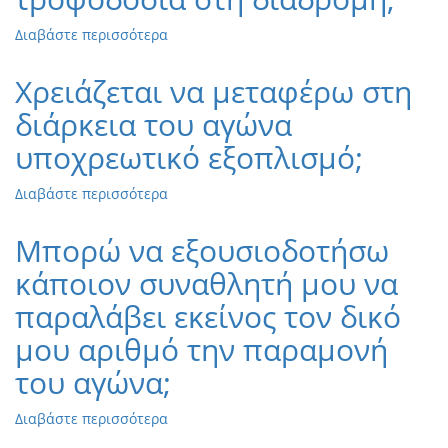
η
σηματοδότηση
Διαβάστε περισσότερα
για
της
το
διαδρομής;
Πόσο
Χρειάζεται να μεταφέρω στη
επαρκής
διάρκεια του αγώνα
είναι
η
υποχρεωτικό εξοπλισμό;
τροφοδοσία
στη
Διαβάστε περισσότερα
για
διαδρομή;
το
Χρειάζεται
Μπορώ να εξουσιοδοτήσω
να
κάποιον συναθλητή μου να
μεταφέρω
στη
παραλάβει εκείνος τον δικό
διάρκεια
του
μου αριθμό την παραμονή
αγώνα
του αγώνα;
υποχρεωτικό
εξοπλισμό;
Διαβάστε περισσότερα
για
το