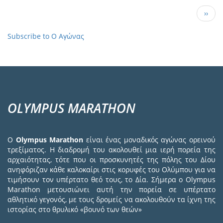
Μπορώ
Σελιδοποίηση
Next 
››
να
εξουσιοδοτήσω
κάποιον
Subscribe to Ο Αγώνας
συναθλητή
μου
να
παραλάβει
εκείνος
τον
OLYMPUS MARATHON
δικό
μου
αριθμό
την
Ο
Olympus Marathon
είναι ένας μοναδικός αγώνας ορεινού
παραμονή
τρεξίματος. Η διαδρομή του ακολουθεί μια ιερή πορεία της
του
αρχαιότητας, τότε που οι προσκυνητές της πόλης του Δίου
αγώνα;
ανηφόριζαν κάθε καλοκαίρι στις κορυφές του Ολύμπου για να
τιμήσουν τον υπέρτατο θεό τους, το Δία. Σήμερα ο Olympus
Marathon μετουσιώνει αυτή την πορεία σε υπέρτατο
αθλητικό γεγονός, με τους δρομείς να ακολουθούν τα ίχνη της
ιστορίας στο θρυλικό «βουνό των θεών»