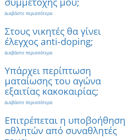
συμμετοχής μου;
εγκαταλείπουν
στη
Διαβάστε περισσότερα
για
μέση
το
της
Είναι
Στους νικητές θα γίνει
διαδρομής;
υποχρεωτικό
έλεγχος anti-doping;
να
κλείσω
το
Διαβάστε περισσότερα
για
θέμα
το
της
Στους
Υπάρχει περίπτωση
διαμονής
νικητές
ταυτόχρονα
ματαίωσης του αγώνα
θα
με
γίνει
εξαιτίας κακοκαιρίας;
τη
έλεγχος
δήλωσή
anti-
συμμετοχής
Διαβάστε περισσότερα
για
doping;
μου;
το
Υπάρχει
Επιτρέπεται η υποβοήθηση
περίπτωση
αθλητών από συναθλητές
ματαίωσης
του
αγώνα