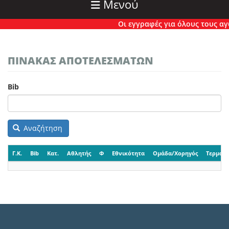
Μενού
Οι εγγραφές για όλους τους αγών
ΠΙΝΑΚΑΣ ΑΠΟΤΕΛΕΣΜΑΤΩΝ
Bib
Αναζήτηση
Γ.Κ.
Bib
Κατ.
Αθλητής
Φ
Εθνικότητα
Ομάδα/Χορηγός
Τερματι