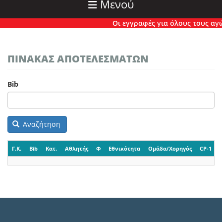
Μενού
Οι εγγραφές για όλους τους αγών
ΠΙΝΑΚΑΣ ΑΠΟΤΕΛΕΣΜΑΤΩΝ
Bib
Αναζήτηση
Γ.Κ.
Bib
Κατ.
Αθλητής
Φ
Εθνικότητα
Ομάδα/Χορηγός
CP-1