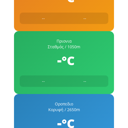
--
--
Πριονια
Σταθμός / 1050m
-
°C
--
--
Οροπεδιο
Κορυφή / 2650m
-
°C