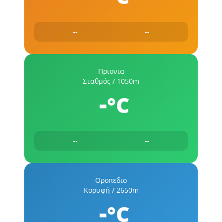
--
--
Πριονια
Σταθμός / 1050m
-
°C
--
--
Οροπεδιο
Κορυφή / 2650m
-
°C