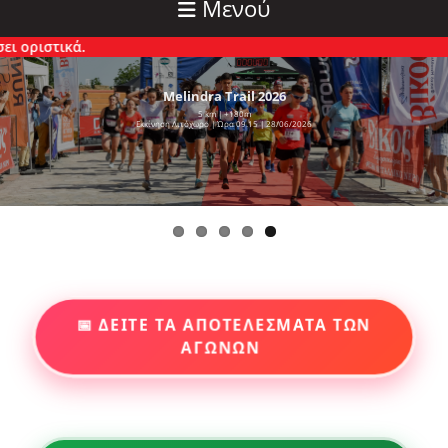
Μενού
κά.
Melindra Trail 2026
5 km | +180m
Εκκίνηση Λιτόχωρο | Ώρα 09.15 | 28/06/2026
📅 ΔΕΙΤΕ ΤΑ ΑΠΟΤΕΛΕΣΜΑΤΑ ΤΩΝ
ΑΓΩΝΩΝ