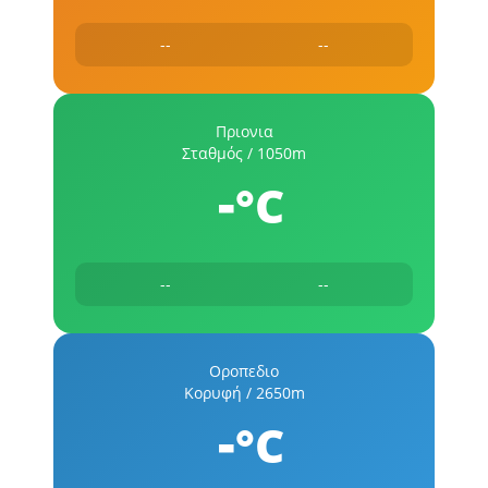
--
--
Πριονια
Σταθμός / 1050m
-
°C
--
--
Οροπεδιο
Κορυφή / 2650m
-
°C