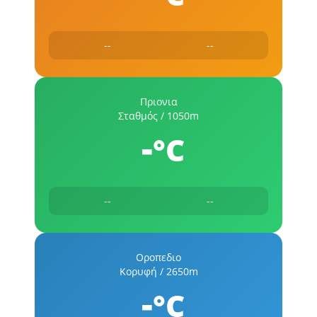
--
--
Πριονια
Σταθμός / 1050m
-
°C
--
--
Οροπεδιο
Κορυφή / 2650m
-
°C