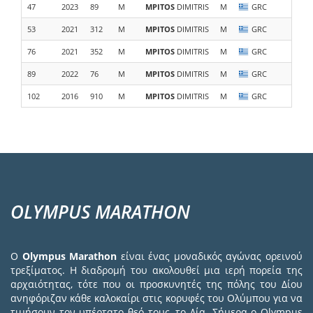
47
2023
89
M
MPITOS
DIMITRIS
M
GRC
Σ.Δ.
53
2021
312
M
MPITOS
DIMITRIS
M
GRC
Σ.Δ.
76
2021
352
M
MPITOS
DIMITRIS
M
GRC
89
2022
76
M
MPITOS
DIMITRIS
M
GRC
Σ.Δ.
102
2016
910
M
MPITOS
DIMITRIS
M
GRC
Mets
OLYMPUS MARATHON
Ο
Olympus Marathon
είναι ένας μοναδικός αγώνας ορεινού
τρεξίματος. Η διαδρομή του ακολουθεί μια ιερή πορεία της
αρχαιότητας, τότε που οι προσκυνητές της πόλης του Δίου
ανηφόριζαν κάθε καλοκαίρι στις κορυφές του Ολύμπου για να
τιμήσουν τον υπέρτατο θεό τους, το Δία. Σήμερα ο Olympus