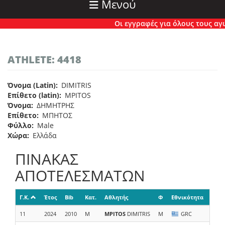
Μενού
Οι εγγραφές για όλους τους αγών
ATHLETE: 4418
Όνομα (Latin)
DIMITRIS
Επίθετο (latin)
MPITOS
Όνομα
ΔΗΜΗΤΡΗΣ
Επίθετο
ΜΠΗΤΟΣ
Φύλλο
Male
Χώρα
Ελλάδα
ΠΙΝΑΚΑΣ
ΑΠΟΤΕΛΕΣΜΑΤΩΝ
Γ.Κ.
Έτος
Bib
Κατ.
Αθλητής
Φ
Εθνικότητα
Ομά
11
2024
2010
M
MPITOS
DIMITRIS
M
GRC
Σ. Δ