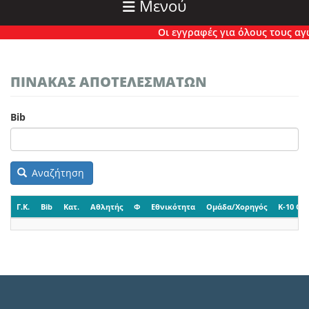
Μενού
Οι εγγραφές για όλους τους αγών
ΠΙΝΑΚΑΣ ΑΠΟΤΕΛΕΣΜΑΤΩΝ
Bib
Αναζήτηση
Γ.Κ.
Bib
Κατ.
Αθλητής
Φ
Εθνικότητα
Ομάδα/Χορηγός
K-10 CP-