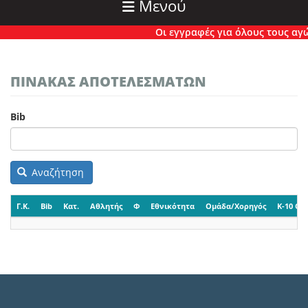
Μενού
Οι εγγραφές για όλους τους αγών
ΠΙΝΑΚΑΣ ΑΠΟΤΕΛΕΣΜΑΤΩΝ
Bib
Αναζήτηση
Γ.Κ.
Bib
Κατ.
Αθλητής
Φ
Εθνικότητα
Ομάδα/Χορηγός
K-10 CP-