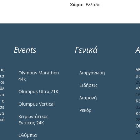
Χώρα
Ελλάδα
Events
Γενικά
Α
ας
Δ
Olympus Marathon
Διοργάνωση
ια
μ
44k
οι
2
Ειδήσεις
θε
Α
Olumpus Ultra 71K
να
1
Διαμονή
 ο
Κ
Olumpus Vertical
σε
0
Ρεκόρ
να
Κ
Χειμωνιάτικος
κό
2
Ενιπέας 24Κ
O
2
Ολύμπια