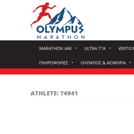
Παράκαμψη
προς
το
κυρίως
περιεχόμενο
MARATHON 44K
ULTRA 71K
VERTIC
ΠΛΗΡΟΦΟΡΊΕΣ
ΌΛΥΜΠΟΣ & ΑΕΙΦΟΡΊΑ
ATHLETE: 74941