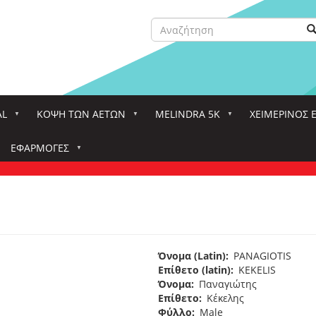
Αναζήτηση
Α
Search
AL
ΚΌΨΗ ΤΩΝ ΑΕΤΏΝ
MELINDRA 5K
ΧΕΙΜΕΡΙΝΟΣ 
ΕΦΑΡΜΟΓΈΣ
Όνομα (Latin)
PANAGIOTIS
Επίθετο (latin)
KEKELIS
Όνομα
Παναγιώτης
Επίθετο
Κέκελης
Φύλλο
Male