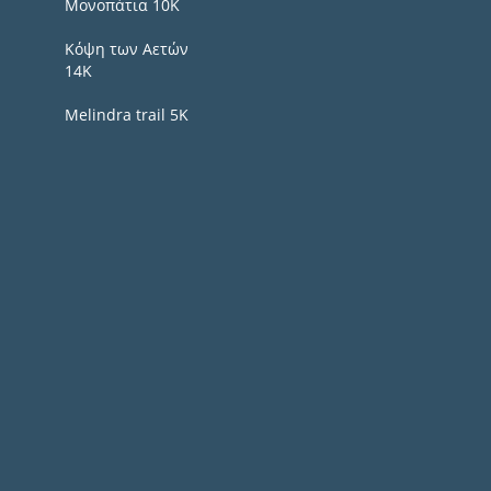
Μονοπάτια 10Κ
Κόψη των Αετών
14Κ
Melindra trail 5Κ