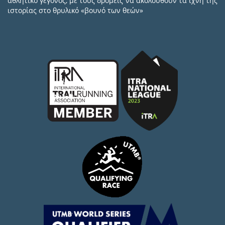
αθλητικό γεγονός, με τους δρομείς να ακολουθούν τα ίχνη της
ιστορίας στο θρυλικό «βουνό των θεών»