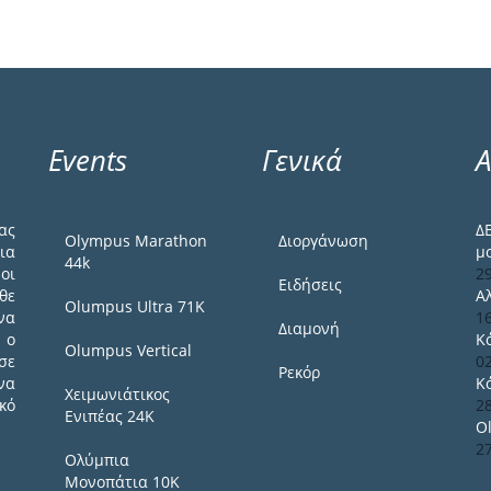
Events
Γενικά
Α
ας
Δ
Olympus Marathon
Διοργάνωση
ια
μ
44k
οι
2
Ειδήσεις
θε
Α
Olumpus Ultra 71K
να
1
Διαμονή
 ο
Κ
Olumpus Vertical
σε
0
Ρεκόρ
να
Κ
Χειμωνιάτικος
κό
2
Ενιπέας 24Κ
O
2
Ολύμπια
Μονοπάτια 10Κ