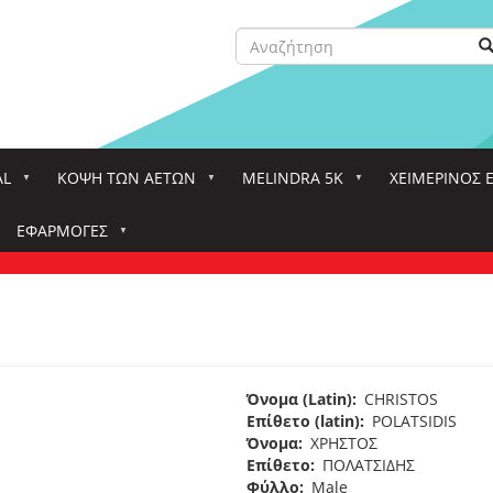
Αναζήτηση
Α
Search
AL
ΚΌΨΗ ΤΩΝ ΑΕΤΏΝ
MELINDRA 5K
ΧΕΙΜΕΡΙΝΟΣ 
ΕΦΑΡΜΟΓΈΣ
Όνομα (Latin)
CHRISTOS
Επίθετο (latin)
POLATSIDIS
Όνομα
ΧΡΗΣΤΟΣ
Επίθετο
ΠΟΛΑΤΣΙΔΗΣ
Φύλλο
Male