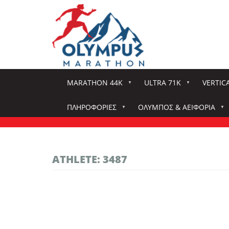
Παράκαμψη
προς
το
κυρίως
περιεχόμενο
MARATHON 44K
ULTRA 71K
VERTIC
ΠΛΗΡΟΦΟΡΊΕΣ
ΌΛΥΜΠΟΣ & ΑΕΙΦΟΡΊΑ
ATHLETE: 3487