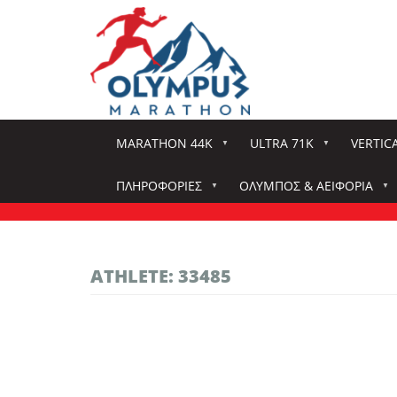
Παράκαμψη
προς
το
κυρίως
περιεχόμενο
MARATHON 44K
ULTRA 71K
VERTIC
ΠΛΗΡΟΦΟΡΊΕΣ
ΌΛΥΜΠΟΣ & ΑΕΙΦΟΡΊΑ
ATHLETE: 33485