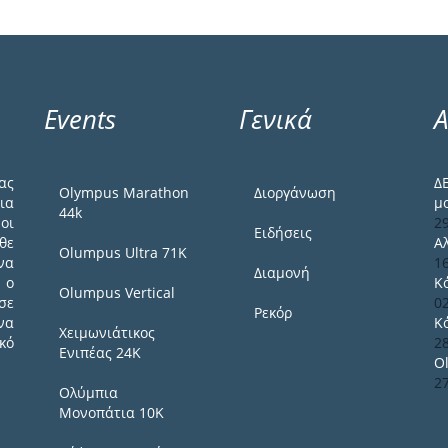
Events
Γενικά
Α
ας
Δ
Olympus Marathon
Διοργάνωση
ια
μ
44k
οι
2
Ειδήσεις
θε
Α
Olumpus Ultra 71K
να
1
Διαμονή
 ο
Κ
Olumpus Vertical
σε
0
Ρεκόρ
να
Κ
Χειμωνιάτικος
κό
2
Ενιπέας 24Κ
O
2
Ολύμπια
Μονοπάτια 10Κ