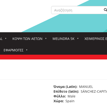
Αναζήτηση
Α
Search
AL
ΚΌΨΗ ΤΩΝ ΑΕΤΏΝ
MELINDRA 5K
ΧΕΙΜΕΡΙΝΟΣ 
ΕΦΑΡΜΟΓΈΣ
Όνομα (Latin)
MANUEL
Επίθετο (latin)
SÁNCHEZ-CAPI
Φύλλο
Male
Χώρα
Spain