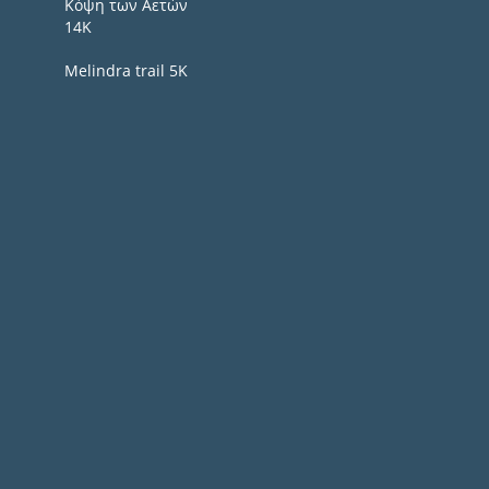
Κόψη των Αετών
14Κ
Melindra trail 5Κ