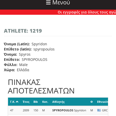
Μενού
Οι εγγραφές για όλους τους αγώνες
ATHLETE: 1219
Όνομα (Latin)
Spyridon
Επίθετο (latin)
spyropoulos
Όνομα
Spyros
Επίθετο
SPYROPOULOS
Φύλλο
Male
Χώρα
Ελλάδα
ΠΙΝΑΚΑΣ
ΑΠΟΤΕΛΕΣΜΑΤΩΝ
Γ.Κ.
Έτος
Bib
Κατ.
Αθλητής
Φ
Εθνικότητα
47
2009
150
M
SPYROPOULOS
Spyridon
M
GRC