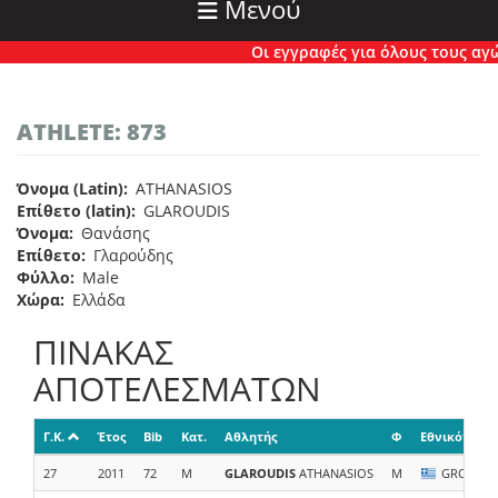
Μενού
Οι εγγραφές για όλους τους αγώνε
ATHLETE: 873
Όνομα (Latin)
ATHANASIOS
Επίθετο (latin)
GLAROUDIS
Όνομα
Θανάσης
Επίθετο
Γλαρούδης
Φύλλο
Male
Χώρα
Ελλάδα
ΠΙΝΑΚΑΣ
ΑΠΟΤΕΛΕΣΜΑΤΩΝ
Γ.Κ.
Έτος
Bib
Κατ.
Αθλητής
Φ
Εθνικότητα
27
2011
72
M
GLAROUDIS
ATHANASIOS
M
GRC