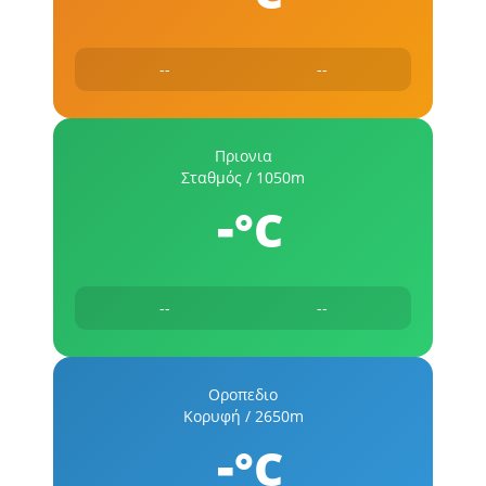
--
--
Πριονια
Σταθμός / 1050m
-
°C
--
--
Οροπεδιο
Κορυφή / 2650m
-
°C