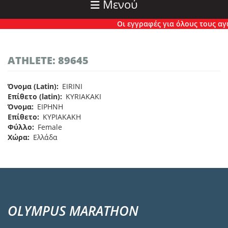
Μενού
Οι εγγραφές για όλους τους αγών
ATHLETE: 89645
Όνομα (Latin)
EIRINI
Επίθετο (latin)
KYRIAKAKI
Όνομα
ΕΙΡΗΝΗ
Επίθετο
ΚΥΡΙΑΚΑΚΗ
Φύλλο
Female
Χώρα
Ελλάδα
OLYMPUS MARATHON