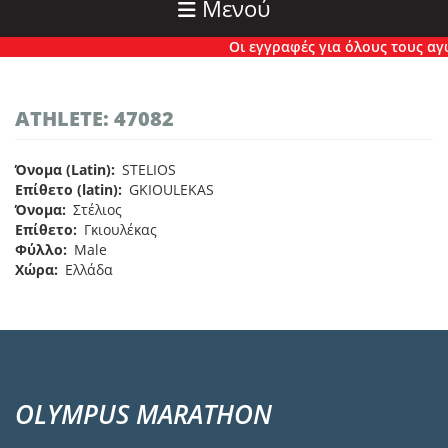
Μενού
Οι εγγραφές για όλους τους αγών
ATHLETE: 47082
Όνομα (Latin)
STELIOS
Επίθετο (latin)
GKIOULEKAS
Όνομα
Στέλιος
Επίθετο
Γκιουλέκας
Φύλλο
Male
Χώρα
Ελλάδα
OLYMPUS MARATHON